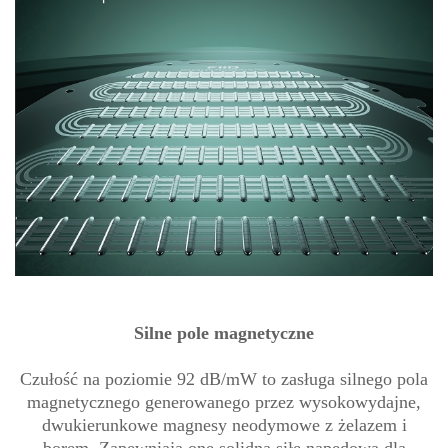
Silne pole magnetyczne
Czułość na poziomie 92 dB/mW to zasługa silnego pola
magnetycznego generowanego przez wysokowydajne,
dwukierunkowe magnesy neodymowe z żelazem i
borem. Zapewniają one solidną siłę napędową dla