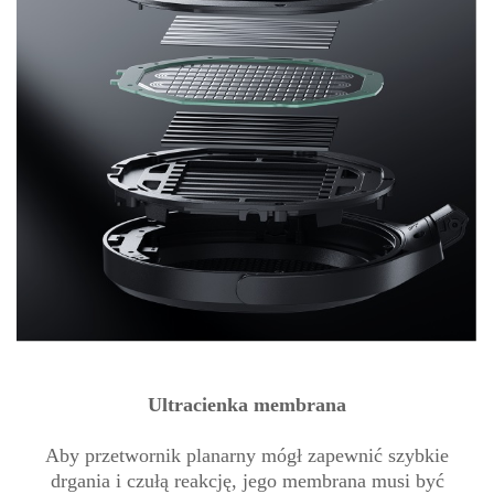
Ultracienka membrana
Aby przetwornik planarny mógł zapewnić szybkie
drgania i czułą reakcję, jego membrana musi być