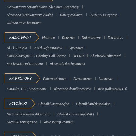
Odtwarzacze Strumieniowe, Sieciowe,Streamery
Akcesoria (Odtwarzacze Audio)
Tunery radiowe
Systemy muzyczne
Odtwarzacze kasetowe
#SŁUCHAWKI
Nauszne
Douszne
Dokanałowe
Dla graczy
Hi-Fi & Studio
Z redukcją szumów
Sportowe
Komunikacyjne PC, Gaming, Call Center
HI-END
Słuchawki Bluetooth
Słuchawki z mikrofonem
Akcesoria do słuchawek
#MIKROFONY
Pojemnościowe
Dynamiczne
Lampowe
Karaoke, USB, Smartphone
Akcesoria do mikrofonów
Inne (Mikrofony DJ)
#GŁOŚNIKI
Głośniki instalacyjne
Głośniki multimedialne
Głośniki przenośne/bluetooth
Głośniki Streaming/WIFI
Głośniki zewnętrzne
Akcesoria (Głośniki)