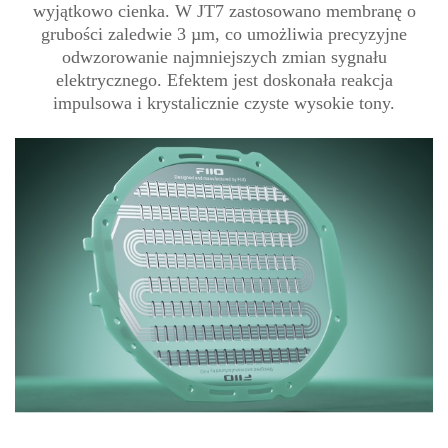
wyjątkowo cienka. W JT7 zastosowano membranę o
grubości zaledwie 3 µm, co umożliwia precyzyjne
odwzorowanie najmniejszych zmian sygnału
elektrycznego. Efektem jest doskonała reakcja
impulsowa i krystalicznie czyste wysokie tony.