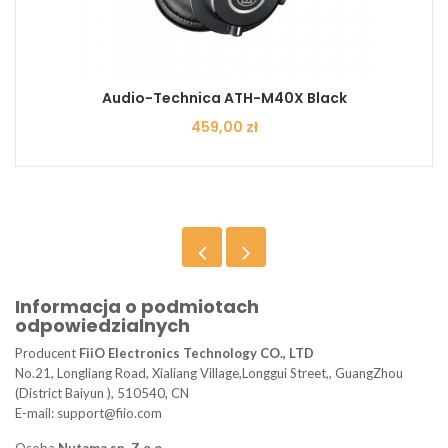
Audio-Technica ATH-M40X Black
Cena
459,00 zł
Informacja o podmiotach
odpowiedzialnych
Producent
FiiO Electronics Technology CO., LTD
No.21, Longliang Road, Xialiang Village,Longgui Street,, GuangZhou
(District Baiyun ), 510540, CN
E-mail: support@fiio.com
Osoba
Nutama sp. Z o.o.