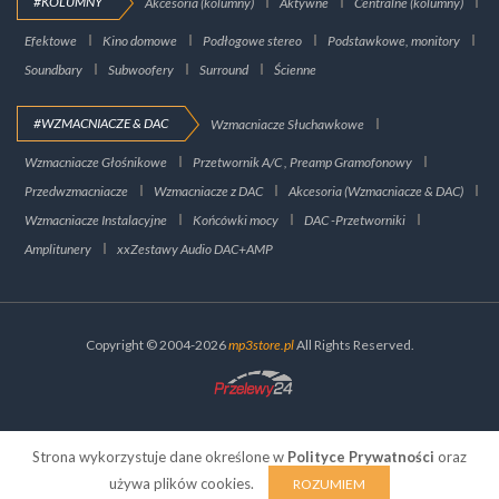
#KOLUMNY
Akcesoria (kolumny)
Aktywne
Centralne (kolumny)
Efektowe
Kino domowe
Podłogowe stereo
Podstawkowe, monitory
Soundbary
Subwoofery
Surround
Ścienne
#WZMACNIACZE & DAC
Wzmacniacze Słuchawkowe
Wzmacniacze Głośnikowe
Przetwornik A/C , Preamp Gramofonowy
Przedwzmacniacze
Wzmacniacze z DAC
Akcesoria (Wzmacniacze & DAC)
Wzmacniacze Instalacyjne
Końcówki mocy
DAC -Przetworniki
Amplitunery
xxZestawy Audio DAC+AMP
Copyright © 2004-2026
mp3store.pl
All Rights Reserved.
Strona wykorzystuje dane określone w
Polityce Prywatności
oraz
używa plików cookies.
ROZUMIEM