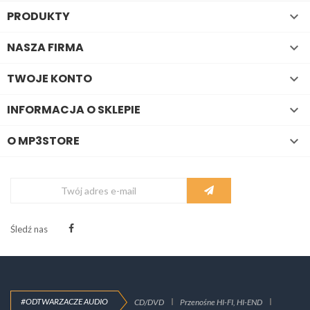
PRODUKTY

NASZA FIRMA

TWOJE KONTO

INFORMACJA O SKLEPIE

O MP3STORE

Śledź nas
#ODTWARZACZE AUDIO
CD/DVD
Przenośne HI-FI, HI-END