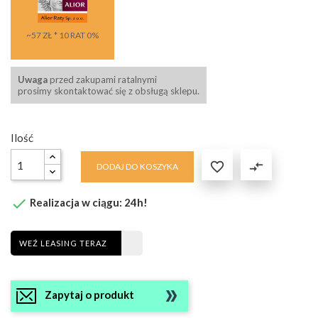
~57 ZŁ * 10 RAT 0%
Uwaga
przed zakupami ratalnymi
prosimy skontaktować się z obsługą sklepu.
Ilość

compare_arrows
DODAJ DO KOSZYKA

Realizacja w ciągu: 24h!
WEŹ LEASING TERAZ
Zapytaj o produkt