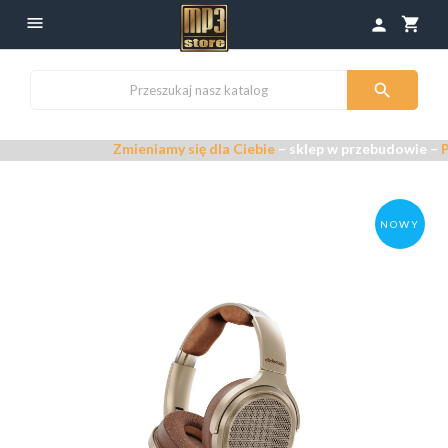

shopping_cart
person

Zmieniamy się dla Ciebie
– sklep w przebudowie –
Przeprasza
NOWY