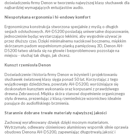
doświadczeniu firmy Denon w tworzeniu najwyższej klasy słuchawek dla
najbardziej wymagających entuzjastów audio.
Niespotykana ergonomia i hi-endowy komfort
Ergonomiczna konstrukcja stworzona specjalnie z myślą o długich
sesjach odsłuchowych. AH-D5200 posiadają uniwersalne dopasowanie,
jednocześnie będąc wystarczająco lekkimi, aby wygodnie używać je
przez dłuższy czas. Dzięki minimalnemu naciskowi bocznemu, miękkim
skórzanym padom wypełnionym pianką pamięciową 3D, Denon AH-
D5200 łatwo układa się na głowie i bezproblemowo pozostaje na
miejscu - słuchaj tak długo, jak chcesz.
Kunszt rzemiosła Denon
Doświadczenie i historia firmy Denon w inżynierii i projektowaniu
słuchawek światowej klasy sięga ponad 50 lat. Korzystając z tego
wyjątkowego dziedzictwa, powstały AH-D5200, wyróżniające się
doskonałym kunsztem wykonania oraz korpusami z prawdziwego
drewna Zebrawood. Miękka skóra stanowi dopełnienie organicznego
stylu drewna, prezentując z klasą rzemieślnicze wzornictwo idealnie
pasujące do audiofilskiego brzmienia.
Starannie dobrane trwałe materiały najwyższej jakości
Zachowaj wyrafinowany dźwięk dzięki mocnym materiałom.
Wytrzymały, odlewany ciśnieniowo aluminiowy wspornik silnie oprawia
obudowy Denona AH-D5200, zapewniając długotrwałą jakość i