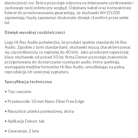
elastyczność osi. Skóra pozostaje odporna na intensywne użytkowanie i
zachowuje swój estetyczny wygląd. Odpinany kabel oraz kompaktowy
futerał do przechowywania gwarantują, że słuchawki AH-D5200
zapewniają i będą zapewniać doskonały dźwięk i komfort przez wiele
lat.
Dźwięk wysokiej rozdzielczości
Logo Hi-Res Audio potwierdza, że produkt spełnia standardy Hi-Res
Audio. Zgodnie z tymi standardami, słuchawki muszą charakteryzować
się częstotliwością co najmniej do 40 kHz. Jako producent najwyższej
klasy słuchawek od ponad 50 lat, firma Denon pozostaje znakomicie
przygotowana do dostarczania rozwiązań audio, które spełniają
wymagania mediów formatów Hi-Res Audio, umożliwiając na pełną
reprodukcję ich sonicznej sygnatury.
Specyfikacja techniczna:
• Typ: nauszne
• Przetwornik: 50 mm Nano-Fiber Free Edge
• Nausznice: pianka pamięciowa, skóra
• Aplikacja Denon: tak
• Gwarancja: 2 lata