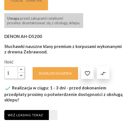
~200 ZŁ * 10 RAT 0%
Uwaga
przed zakupami ratalnymi
prosimy skontaktować się z obsługą sklepu.
DENON AH-D5200
Słuchawki nauszne klasy premium z korpusami wykonanymi
z drewna Zebrawood.
Ilość

compare_arrows
DODAJ DO KOSZYKA

Realizacja w ciągu: 1 - 3 dni - przed dokonaniem
przedpłaty prosimy o potwierdzenie dostępności z obsługą
sklepu!
WEŹ LEASING TERAZ