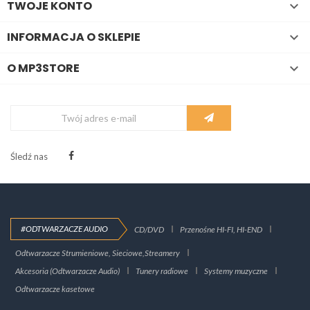
TWOJE KONTO

INFORMACJA O SKLEPIE

O MP3STORE

Śledź nas
#ODTWARZACZE AUDIO
CD/DVD
Przenośne HI-FI, HI-END
Odtwarzacze Strumieniowe, Sieciowe,Streamery
Akcesoria (Odtwarzacze Audio)
Tunery radiowe
Systemy muzyczne
Odtwarzacze kasetowe