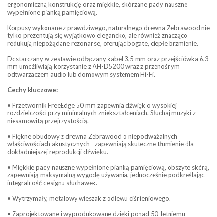
ergonomiczną konstrukcję oraz miękkie, skórzane pady nauszne
wypełnione pianką pamięciową.
Korpusy wykonane z prawdziwego, naturalnego drewna Zebrawood nie
tylko prezentują się wyjątkowo elegancko, ale również znacząco
redukują niepożądane rezonanse, oferując bogate, ciepłe brzmienie.
Dostarczany w zestawie odłączany kabel 3,5 mm oraz przejściówka 6,3
mm umożliwiają korzystanie z AH-D5200 wraz z przenośnym
odtwarzaczem audio lub domowym systemem Hi-Fi.
Cechy kluczowe:
• Przetwornik FreeEdge 50 mm zapewnia dźwięk o wysokiej
rozdzielczości przy minimalnych zniekształceniach. Słuchaj muzyki z
niesamowitą przejrzystością.
• Piękne obudowy z drewna Zebrawood o niepodważalnych
właściwościach akustycznych - zapewniają skuteczne tłumienie dla
dokładniejszej reprodukcji dźwięku.
• Miękkie pady nauszne wypełnione pianką pamięciową, obszyte skórą,
zapewniają maksymalną wygodę używania, jednocześnie podkreślając
integralność designu słuchawek.
• Wytrzymały, metalowy wieszak z odlewu ciśnieniowego.
• Zaprojektowane i wyprodukowane dzięki ponad 50-letniemu