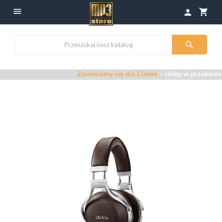

shopping_cart
person

Zmieniamy się dla Ciebie
– sklep w przebudowie –