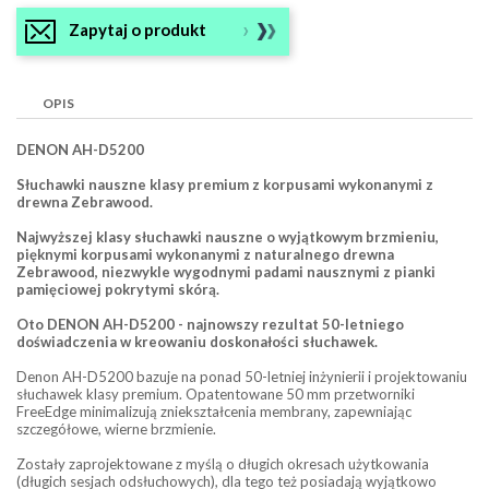
Zapytaj o produkt
OPIS
DENON AH-D5200
Słuchawki nauszne klasy premium z korpusami wykonanymi z
drewna Zebrawood.
Najwyższej klasy słuchawki nauszne o wyjątkowym brzmieniu,
pięknymi korpusami wykonanymi z naturalnego drewna
Zebrawood, niezwykle wygodnymi padami nausznymi z pianki
pamięciowej pokrytymi skórą.
Oto DENON AH-D5200 - najnowszy rezultat 50-letniego
doświadczenia w kreowaniu doskonałości słuchawek.
Denon AH-D5200 bazuje na ponad 50-letniej inżynierii i projektowaniu
słuchawek klasy premium. Opatentowane 50 mm przetworniki
FreeEdge minimalizują zniekształcenia membrany, zapewniając
szczegółowe, wierne brzmienie.
Zostały zaprojektowane z myślą o długich okresach użytkowania
(długich sesjach odsłuchowych), dla tego też posiadają wyjątkowo