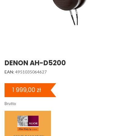
DENON AH-D5200
EAN:
4951035064627
1 999,00 zł
Brutto