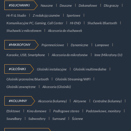
#SŁUCHAWKI
Nauszne
Douszne
Dokanałowe
Dla graczy
Hi-Fi & Studio
Z redukcją szumów
Sportowe
Komunikacyjne PC, Gaming, Call Center
HI-END
Słuchawki Bluetooth
Słuchawki z mikrofonem
Akcesoria do słuchawek
#MIKROFONY
Pojemnościowe
Dynamiczne
Lampowe
Karaoke, USB, Smartphone
Akcesoria do mikrofonów
Inne (Mikrofony DJ)
#GŁOŚNIKI
Głośniki instalacyjne
Głośniki multimedialne
Głośniki przenośne/bluetooth
Głośniki Streaming/WIFI
Głośniki zewnętrzne
Akcesoria (Głośniki)
#KOLUMNY
Akcesoria (kolumny)
Aktywne
Centralne (kolumny)
Efektowe
Kino domowe
Podłogowe stereo
Podstawkowe, monitory
Soundbary
Subwoofery
Surround
Ścienne