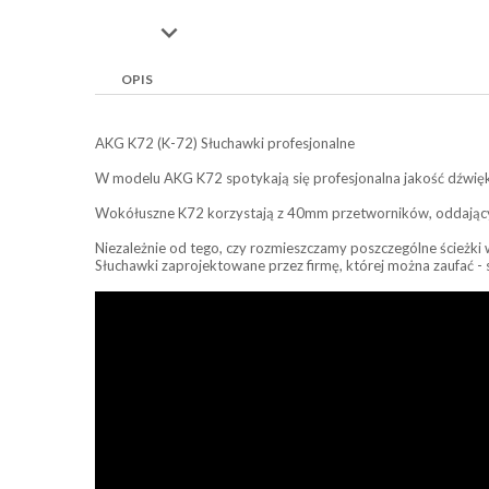

OPIS
AKG K72 (K-72) Słuchawki profesjonalne
W modelu AKG K72 spotykają się profesjonalna jakość dźwię
Wokółuszne K72 korzystają z 40mm przetworników, oddającyc
Niezależnie od tego, czy rozmieszczamy poszczególne ścieżki
Słuchawki zaprojektowane przez firmę, której można zaufać -