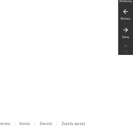
Porównaj
arrow_back
Wstecz
arrow_forward
Dalej

Up
strony
Konto
Zwroty
Zużyty sprzęt