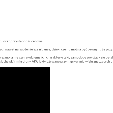
ku oraz przystępność cenowa.
h nawet najsubtelniejsze niuanse, dzięki czemu można być pewnym, że prz
 w panoramie czy regulujemy ich charakterystyki, samodopasowujący się pał
 słuchawki i mikrofony AKG były używane przy nagrywaniu wielu znaczących 