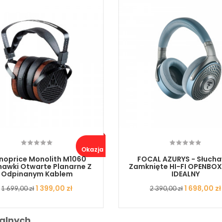
Okazja ..
oprice Monolith M1060
FOCAL AZURYS - Słucha
hawki Otwarte Planarne Z
Zamknięte HI-FI OPENBOX
Odpinanym Kablem
IDEALNY
Cena
Cena
1 399,00 zł
Cena
Cena
1 698,00 zł
1 699,00 zł
2 390,00 zł
podstawowa
podstawowa
alnych