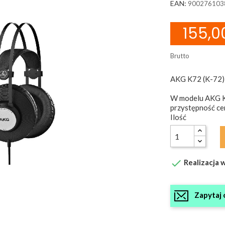
EAN:
900276103
155,00
Brutto
AKG K72 (K-72) 
W modelu AKG K7
przystępność c
Ilość

Realizacja w
Zapytaj 