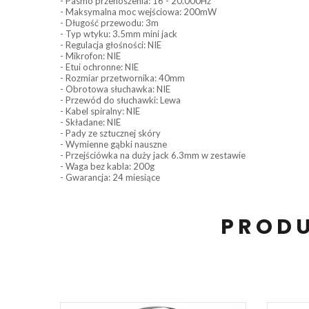
- Pasmo przenoszenia: 16 - 20.000Hz
- Maksymalna moc wejściowa: 200mW
- Długość przewodu: 3m
- Typ wtyku: 3.5mm mini jack
- Regulacja głośności: NIE
- Mikrofon: NIE
- Etui ochronne: NIE
- Rozmiar przetwornika: 40mm
- Obrotowa słuchawka: NIE
- Przewód do słuchawki: Lewa
- Kabel spiralny: NIE
- Składane: NIE
- Pady ze sztucznej skóry
- Wymienne gąbki nauszne
- Przejściówka na duży jack 6.3mm w zestawie
- Waga bez kabla: 200g
- Gwarancja: 24 miesiące
PRODU