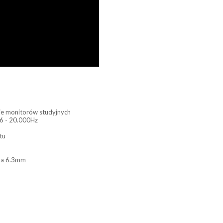
ie monitorów studyjnych
16 - 20.000Hz
tu
cka 6.3mm