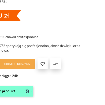
8781
 zł
Słuchawki profesjonalne
2 spotykają się profesjonalna jakość dźwięku oraz
enowa.

compare_arrows
DODAJ DO KOSZYKA
 ciągu: 24h!
o produkt