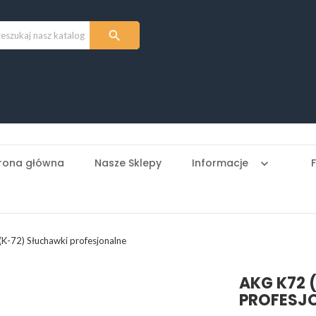

rona główna
Nasze Sklepy
Informacje
keyboard_arrow_down
K-72) Słuchawki profesjonalne
AKG K72 
PROFESJ