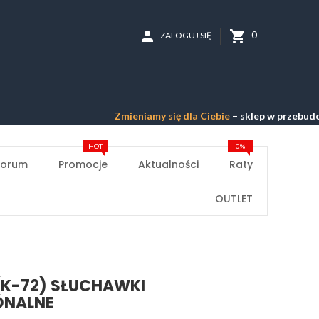
person
shopping_cart
0
ZALOGUJ SIĘ
Zmieniamy się dla Ciebie
– sklep w przebudowie –
Prz
HOT
0%
Forum
Promocje
Aktualności
Raty
OUTLET
(K-72) SŁUCHAWKI
ONALNE