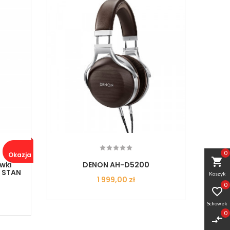
0
Okazja ..
shopping_cart
wki
DENON AH-D5200
AKG 
 STAN
Koszyk
Cena
1 999,00 zł
0

Schowek
0
compare_arrows