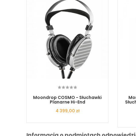
Moondrop COSMO - Słuchawki
Mon
Planarne Hi-End
Słuc
Cena
4 399,00 zł
Informacja o podmiotach odpowiedzi