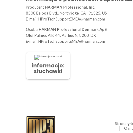
Producent
HARMAN Professional, Inc.
8500 Balboa Blvd., Northridge, CA , 91325, US
E-mail: HProTechSupportEMEA@harman.com
Osoba
HARMAN Professional Denmark ApS
Olof Palmes Allé 44, Aarhus N, 8200, DK
E-mail: HProTechSupportEMEA@harman.com
informacje:
słuchawki
Strona gł
O mp