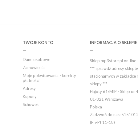
TWOJE KONTO
INFORMACJA O SKLEPIE
Dane osobowe
Sklep mp3store.pl on-line
Zamówienia
*** sprawdź adresy sklep
Moje pokwitowania - korekty
stacjonarnych w zakładce 
płatności
sklepy ***
Adresy
Hajoty 61/MIP - Sklep on-l
Kupony
01-821 Warszawa
Schowek
Polska
Zadzwoń do nas:
515101
(Pn-Pt 11-18)