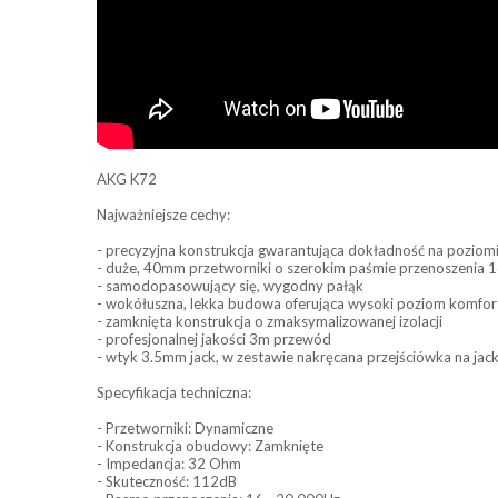
AKG K72
Najważniejsze cechy:
- precyzyjna konstrukcja gwarantująca dokładność na poziom
- duże, 40mm przetworniki o szerokim paśmie przenoszenia 
- samodopasowujący się, wygodny pałąk
- wokółuszna, lekka budowa oferująca wysoki poziom komfor
- zamknięta konstrukcja o zmaksymalizowanej izolacji
- profesjonalnej jakości 3m przewód
- wtyk 3.5mm jack, w zestawie nakręcana przejściówka na ja
Specyfikacja techniczna:
- Przetworniki: Dynamiczne
- Konstrukcja obudowy: Zamknięte
- Impedancja: 32 Ohm
- Skuteczność: 112dB