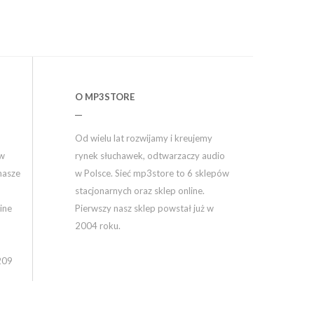
O MP3STORE
Od wielu lat rozwijamy i kreujemy
ów
rynek słuchawek, odtwarzaczy audio
nasze
w Polsce. Sieć mp3store to 6 sklepów
stacjonarnych oraz sklep online.
ine
Pierwszy nasz sklep powstał już w
2004 roku.
209