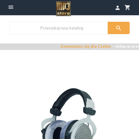

shopping_cart
person

Zmieniamy się dla Ciebie
– sklep w prze