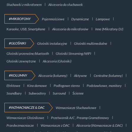
Słuchawki z mikrofonem
Akcesoria do słuchawek
#MIKROFONY
Pojemnościowe
Dynamiczne
Lampowe
Karaoke, USB, Smartphone
Akcesoria do mikrofonów
Inne (Mikrofony DJ)
#GŁOŚNIKI
Głośniki instalacyjne
Głośniki multimedialne
Głośniki przenośne/bluetooth
Głośniki Streaming/WIFI
Głośniki zewnętrzne
Akcesoria (Głośniki)
#KOLUMNY
Akcesoria (kolumny)
Aktywne
Centralne (kolumny)
Efektowe
Kino domowe
Podłogowe stereo
Podstawkowe, monitory
Soundbary
Subwoofery
Surround
Ścienne
#WZMACNIACZE & DAC
Wzmacniacze Słuchawkowe
Wzmacniacze Głośnikowe
Przetwornik A/C , Preamp Gramofonowy
Przedwzmacniacze
Wzmacniacze z DAC
Akcesoria (Wzmacniacze & DAC)