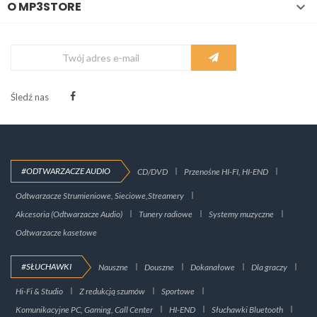
O MP3STORE

Śledź nas
#ODTWARZACZE AUDIO
CD/DVD
Przenośne HI-FI, HI-END
Odtwarzacze Strumieniowe, Sieciowe,Streamery
Akcesoria (Odtwarzacze Audio)
Tunery radiowe
Systemy muzyczne
Odtwarzacze kasetowe
#SŁUCHAWKI
Nauszne
Douszne
Dokanałowe
Dla graczy
Hi-Fi & Studio
Z redukcją szumów
Sportowe
Komunikacyjne PC, Gaming, Call Center
HI-END
Słuchawki Bluetooth