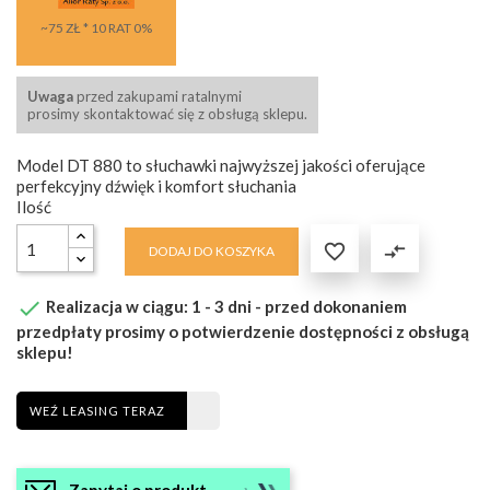
~75 ZŁ * 10 RAT 0%
Uwaga
przed zakupami ratalnymi
prosimy skontaktować się z obsługą sklepu.
Model DT 880 to słuchawki najwyższej jakości oferujące
perfekcyjny dźwięk i komfort słuchania
Ilość

compare_arrows
DODAJ DO KOSZYKA

Realizacja w ciągu: 1 - 3 dni - przed dokonaniem
przedpłaty prosimy o potwierdzenie dostępności z obsługą
sklepu!
WEŹ LEASING TERAZ
Zapytaj o produkt