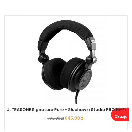
ULTRASONE Signature Pure - Słuchawki Studio PRO Hi-Fi
Okazja ..
Cena
Cena
645,00 zł
795,00 zł
podstawowa