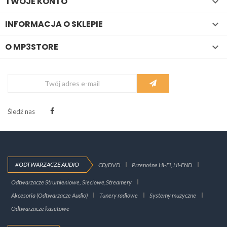
TWOJE KONTO

INFORMACJA O SKLEPIE

O MP3STORE

Śledź nas
#ODTWARZACZE AUDIO
CD/DVD
Przenośne HI-FI, HI-END
Odtwarzacze Strumieniowe, Sieciowe,Streamery
Akcesoria (Odtwarzacze Audio)
Tunery radiowe
Systemy muzyczne
Odtwarzacze kasetowe