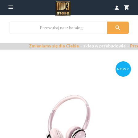

shopping_cart
person

Zmieniamy się dla Ciebie
– sklep w przebudowie –
Przepras
NOWY