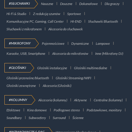
#SŁUCHAWKI
Nauszne
Douszne
Dokanałowe
Dla graczy
Hi-Fi & Studio
Z redukcją szumów
Sportowe
Komunikacyjne PC, Gaming, Call Center
HI-END
Słuchawki Bluetooth
Słuchawki z mikrofonem
Akcesoria do słuchawek
#MIKROFONY
Pojemnościowe
Dynamiczne
Lampowe
Karaoke, USB, Smartphone
Akcesoria do mikrofonów
Inne (Mikrofony DJ)
#GŁOŚNIKI
Głośniki instalacyjne
Głośniki multimedialne
Głośniki przenośne/bluetooth
Głośniki Streaming/WIFI
Głośniki zewnętrzne
Akcesoria (Głośniki)
#KOLUMNY
Akcesoria (kolumny)
Aktywne
Centralne (kolumny)
Efektowe
Kino domowe
Podłogowe stereo
Podstawkowe, monitory
Soundbary
Subwoofery
Surround
Ścienne
#WZMACNIACZE & DAC