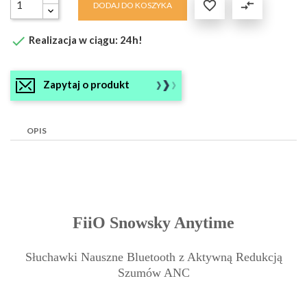

compare_arrows
DODAJ DO KOSZYKA

Realizacja w ciągu: 24h!
Zapytaj o produkt
OPIS
FiiO Snowsky Anytime
Słuchawki Nauszne Bluetooth z Aktywną Redukcją
Szumów ANC