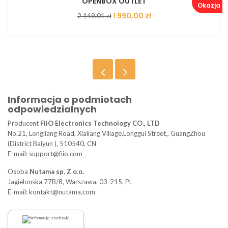
OPENBOX OUTLET
Okazja ..
Cena
Cena
1 990,00 zł
2 149,01 zł
podstawowa
Informacja o podmiotach
odpowiedzialnych
Producent
FiiO Electronics Technology CO., LTD
No.21, Longliang Road, Xialiang Village,Longgui Street,, GuangZhou
(District Baiyun ), 510540, CN
E-mail: support@fiio.com
Osoba
Nutama sp. Z o.o.
Jagielonska 77B/8, Warszawa, 03-215, PL
E-mail: kontakt@nutama.com