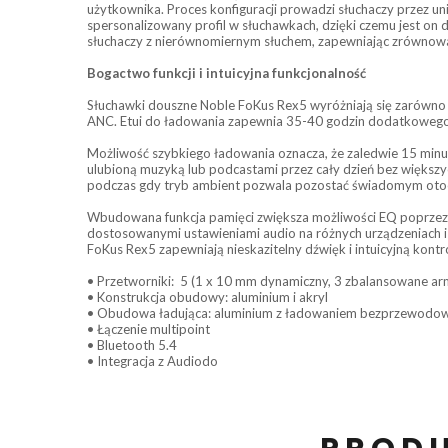
użytkownika. Proces konfiguracji prowadzi słuchaczy przez u
spersonalizowany profil w słuchawkach, dzięki czemu jest on d
słuchaczy z nierównomiernym słuchem, zapewniając zrównowa
Bogactwo funkcji i intuicyjna funkcjonalność
Słuchawki douszne Noble FoKus Rex5 wyróżniają się zarówno w
ANC. Etui do ładowania zapewnia 35-40 godzin dodatkowego
Możliwość szybkiego ładowania oznacza, że zaledwie 15 min
ulubioną muzyką lub podcastami przez cały dzień bez większy
podczas gdy tryb ambient pozwala pozostać świadomym otocz
Wbudowana funkcja pamięci zwiększa możliwości EQ poprzez 
dostosowanymi ustawieniami audio na różnych urządzeniach i b
FoKus Rex5 zapewniają nieskazitelny dźwięk i intuicyjną kontr
• Przetworniki: 5 (1 x 10 mm dynamiczny, 3 zbalansowane ar
• Konstrukcja obudowy: aluminium i akryl
• Obudowa ładująca: aluminium z ładowaniem bezprzewod
• Łączenie multipoint
• Bluetooth 5.4
• Integracja z Audiodo