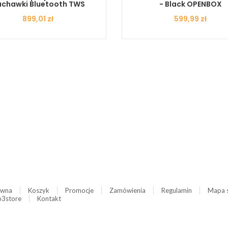
uchawki Bluetooth TWS
- Black OPENBOX
Cena
899,01 zł
Cena
599,99 zł
ówna
Koszyk
Promocje
Zamówienia
Regulamin
Mapa 
3store
Kontakt