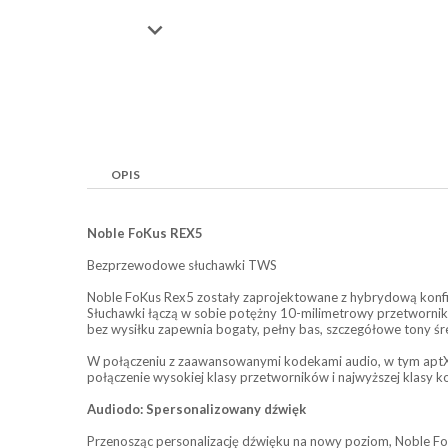

OPIS
Noble FoKus REX5
Bezprzewodowe słuchawki TWS
Noble FoKus Rex5 zostały zaprojektowane z hybrydową konfig
Słuchawki łączą w sobie potężny 10-milimetrowy przetwornik
bez wysiłku zapewnia bogaty, pełny bas, szczegółowe tony śred
W połączeniu z zaawansowanymi kodekami audio, w tym aptX 
połączenie wysokiej klasy przetworników i najwyższej klasy 
Audiodo: Spersonalizowany dźwięk
Przenosząc personalizację dźwięku na nowy poziom, Noble Fo