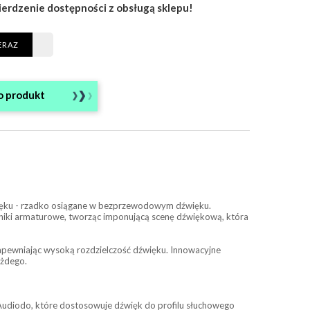
ierdzenie dostępności z obsługą sklepu!
ERAZ
o produkt
źwięku - rzadko osiągane w bezprzewodowym dźwięku.
rniki armaturowe, tworząc imponującą scenę dźwiękową, która
apewniając wysoką rozdzielczość dźwięku. Innowacyjne
ażdego.
Audiodo, które dostosowuje dźwięk do profilu słuchowego