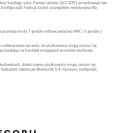
 czułość każdego ucha. Pamięć układu QCC3091 przechowuje ten
nfiguracji). Funkcja ta jest szczególnie rewolucyjna dla
a pozwala na do 7 godzin odtwarzania bez ANC i 5 godzin z
odtwarzania sprawia, że użytkownicy mogą cieszyć się
pozwalając na bardziej wciągające wrażenia słuchowe,
uchawkach, dzięki czemu użytkownicy mogą cieszyć się
nkcjami, takimi jak Bluetooth 5.4 i łączność multipoint,