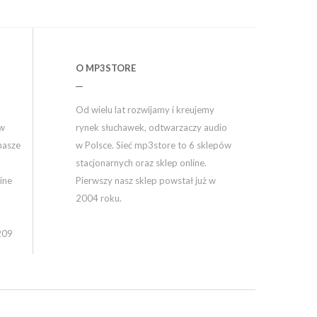
O MP3STORE
Od wielu lat rozwijamy i kreujemy
ów
rynek słuchawek, odtwarzaczy audio
nasze
w Polsce. Sieć mp3store to 6 sklepów
stacjonarnych oraz sklep online.
ine
Pierwszy nasz sklep powstał już w
2004 roku.
209