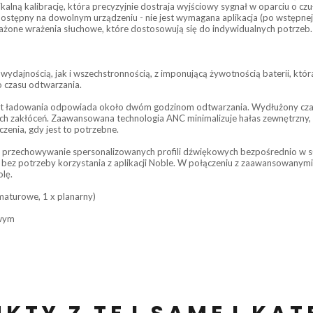
nikalną kalibrację, która precyzyjnie dostraja wyjściowy sygnał w oparciu o
ostępny na dowolnym urządzeniu - nie jest wymagana aplikacja (po wstępnej ko
żone wrażenia słuchowe, które dostosowują się do indywidualnych potrzeb.
ydajnością, jak i wszechstronnością, z imponującą żywotnością baterii, któr
 czasu odtwarzania.
ut ładowania odpowiada około dwóm godzinom odtwarzania. Wydłużony czas 
ch zakłóceń. Zaawansowana technologia ANC minimalizuje hałas zewnętrzny, 
enia, gdy jest to potrzebne.
przechowywanie spersonalizowanych profili dźwiękowych bezpośrednio w sł
ez potrzeby korzystania z aplikacji Noble. W połączeniu z zaawansowanymi fu
olę.
maturowe, 1 x planarny)
owym