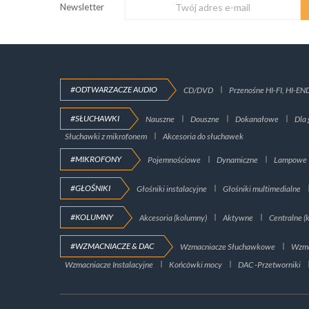
Newsletter
#ODTWARZACZE AUDIO
CD/DVD
Przenośne HI-FI, HI-EN
#SŁUCHAWKI
Nauszne
Douszne
Dokanałowe
Dla 
Słuchawki z mikrofonem
Akcesoria do słuchawek
#MIKROFONY
Pojemnościowe
Dynamiczne
Lampowe
#GŁOŚNIKI
Głośniki instalacyjne
Głośniki multimedialne
#KOLUMNY
Akcesoria (kolumny)
Aktywne
Centralne (
#WZMACNIACZE & DAC
Wzmacniacze Słuchawkowe
Wzma
Wzmacniacze Instalacyjne
Końcówki mocy
DAC -Przetworniki