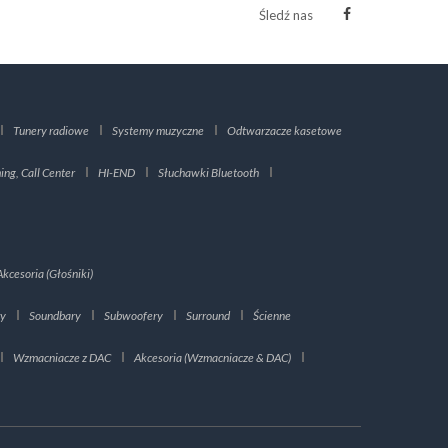
Śledź nas
Tunery radiowe
Systemy muzyczne
Odtwarzacze kasetowe
ng, Call Center
HI-END
Słuchawki Bluetooth
Akcesoria (Głośniki)
ry
Soundbary
Subwoofery
Surround
Ścienne
Wzmacniacze z DAC
Akcesoria (Wzmacniacze & DAC)