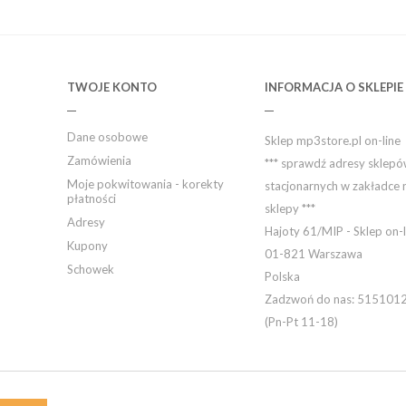
TWOJE KONTO
INFORMACJA O SKLEPIE
Dane osobowe
Sklep mp3store.pl on-line
Zamówienia
*** sprawdź adresy sklep
Moje pokwitowania - korekty
stacjonarnych w zakładce 
płatności
sklepy ***
Adresy
Hajoty 61/MIP - Sklep on-l
Kupony
01-821 Warszawa
Schowek
Polska
Zadzwoń do nas:
515101
(Pn-Pt 11-18)