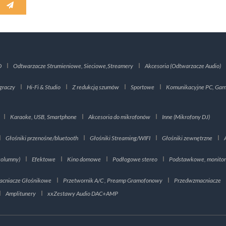
D
Odtwarzacze Strumieniowe, Sieciowe,Streamery
Akcesoria (Odtwarzacze Audio)
graczy
Hi-Fi & Studio
Z redukcją szumów
Sportowe
Komunikacyjne PC, Gami
Karaoke, USB, Smartphone
Akcesoria do mikrofonów
Inne (Mikrofony DJ)
Głośniki przenośne/bluetooth
Głośniki Streaming/WIFI
Głośniki zewnętrzne
kolumny)
Efektowe
Kino domowe
Podłogowe stereo
Podstawkowe, monito
cniacze Głośnikowe
Przetwornik A/C , Preamp Gramofonowy
Przedwzmacniacze
Amplitunery
xxZestawy Audio DAC+AMP