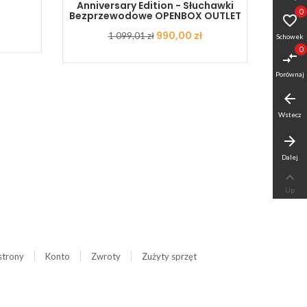
Anniversary Edition - Słuchawki
0
Bezprzewodowe OPENBOX OUTLET

Cena
Cena
990,00 zł
1 099,01 zł
Schowek
podstawowa
0
compare_arrows
Porównaj
arrow_back
Wstecz
arrow_forward
Dalej

Up
strony
Konto
Zwroty
Zużyty sprzęt