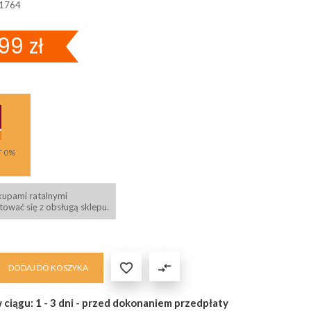
1764
99 zł
T 0%
kupami ratalnymi
ować się z obsługą sklepu.

compare_arrows
DODAJ DO KOSZYKA
 ciągu: 1 - 3 dni - przed dokonaniem przedpłaty