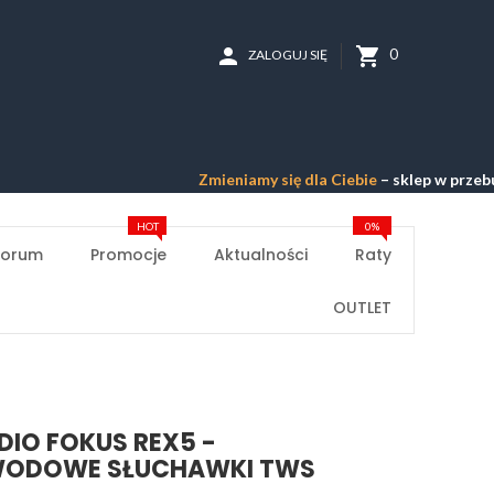
person
shopping_cart
0
ZALOGUJ SIĘ
Zmieniamy się dla Ciebie
– sklep w przebudowie 
HOT
0%
Forum
Promocje
Aktualności
Raty
OUTLET
DIO FOKUS REX5 -
WODOWE SŁUCHAWKI TWS