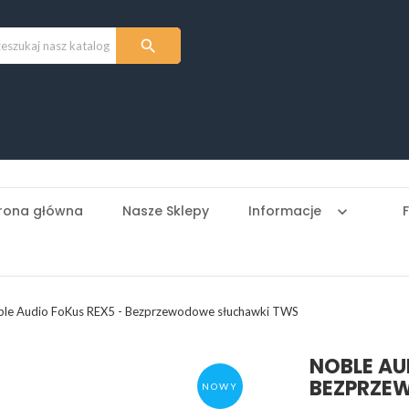

rona główna
Nasze Sklepy
Informacje
keyboard_arrow_down
ble Audio FoKus REX5 - Bezprzewodowe słuchawki TWS
NOBLE AU
BEZPRZE
NOWY