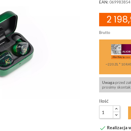
EAN:
069983854
2 198,
Brutto
~220 ZŁ * 10 RA
Uwaga
przed za
prosimy skontakt
Ilość

Realizacja w