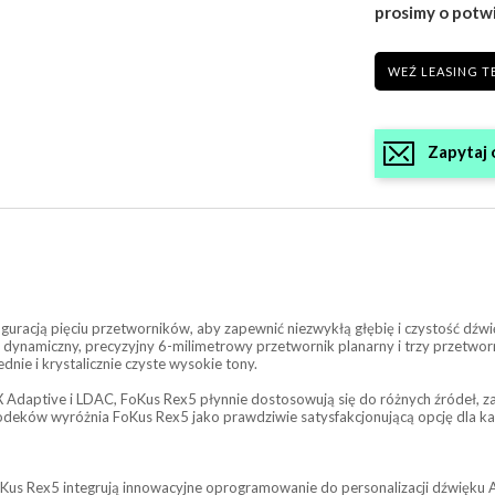
prosimy o potw
WEŹ LEASING T
Zapytaj 
uracją pięciu przetworników, aby zapewnić niezwykłą głębię i czystość d
 dynamiczny, precyzyjny 6-milimetrowy przetwornik planarny i trzy przetwo
nie i krystalicznie czyste wysokie tony.
Adaptive i LDAC, FoKus Rex5 płynnie dostosowują się do różnych źródeł, z
kodeków wyróżnia FoKus Rex5 jako prawdziwie satysfakcjonującą opcję dla k
Kus Rex5 integrują innowacyjne oprogramowanie do personalizacji dźwięku 