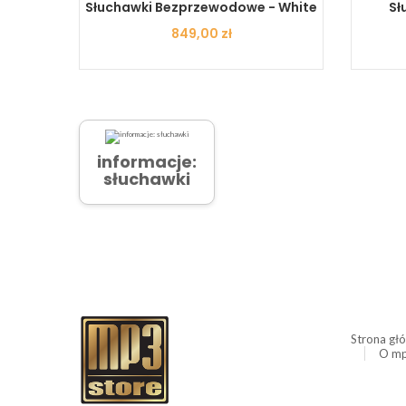
wodowe
Słuchawki Bezprzewodowe - White
Sł
Cena
849,00 zł
informacje:
słuchawki
Strona gł
O mp