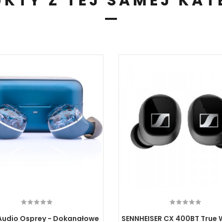
KTY Z TEJ SAMEJ KAT
Audio Osprey - Dokanałowe
SENNHEISER CX 400BT True 