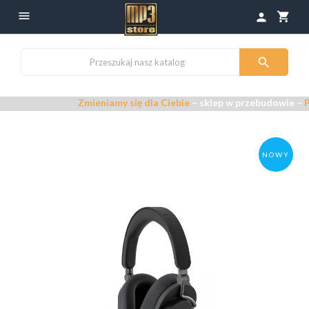

shopping_cart
person

Zmieniamy się dla Ciebie
– sklep w przebudowie –
Przeprasz
NOWY