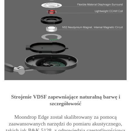
Strojenie VDSF zapewniające naturalną barwę i
szczegółowość
Moondrop Edge został skalibrowany za pomocą
zaawansowanych narzędzi do pomiaru akustycznego,
takich jak B&K 5128, z odpowiedzią częstotliwościową