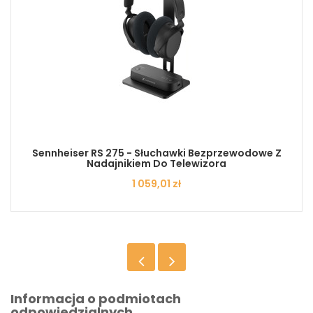
Sennheiser RS 275 - Słuchawki Bezprzewodowe Z
Nadajnikiem Do Telewizora
Cena
1 059,01 zł
Informacja o podmiotach
odpowiedzialnych