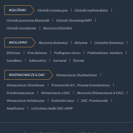
#GŁOŚNIKI
Głośniki instalacyjne
Głośniki multimedialne
Głośniki przenośne/bluetooth
Głośniki Streaming/WIFI
Głośniki zewnętrzne
Akcesoria (Głośniki)
#KOLUMNY
Akcesoria (kolumny)
Aktywne
Centralne (kolumny)
Efektowe
Kino domowe
Podłogowe stereo
Podstawkowe, monitory
Soundbary
Subwoofery
Surround
Ścienne
#WZMACNIACZE & DAC
Wzmacniacze Słuchawkowe
Wzmacniacze Głośnikowe
Przetwornik A/C , Preamp Gramofonowy
Przedwzmacniacze
Wzmacniacze z DAC
Akcesoria (Wzmacniacze & DAC)
Wzmacniacze Instalacyjne
Końcówki mocy
DAC -Przetworniki
Amplitunery
xxZestawy Audio DAC+AMP