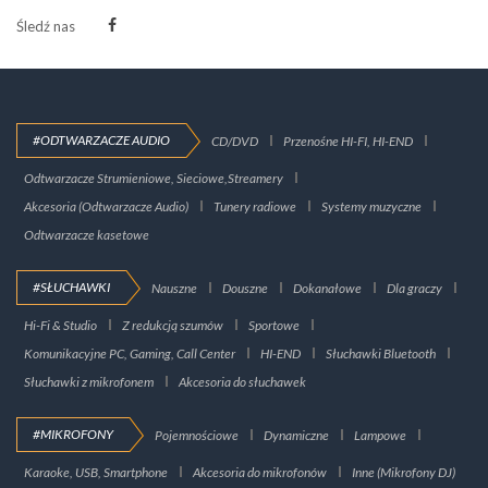
Śledź nas
#ODTWARZACZE AUDIO
CD/DVD
Przenośne HI-FI, HI-END
Odtwarzacze Strumieniowe, Sieciowe,Streamery
Akcesoria (Odtwarzacze Audio)
Tunery radiowe
Systemy muzyczne
Odtwarzacze kasetowe
#SŁUCHAWKI
Nauszne
Douszne
Dokanałowe
Dla graczy
Hi-Fi & Studio
Z redukcją szumów
Sportowe
Komunikacyjne PC, Gaming, Call Center
HI-END
Słuchawki Bluetooth
Słuchawki z mikrofonem
Akcesoria do słuchawek
#MIKROFONY
Pojemnościowe
Dynamiczne
Lampowe
Karaoke, USB, Smartphone
Akcesoria do mikrofonów
Inne (Mikrofony DJ)