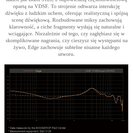
opartą na VDSF. To strojenie odtwarza interakcję
dźwięku z ludzkim uchem, oferując realistyczną i spójną
scenę dźwiękową. Rozbudowane miksy zachowują
klarowność, a ciche fragmenty wydają się naturalne i
wciągające. Niezależnie od tego, czy zagłębiasz się w
skomplikowane nagrania, czy cieszysz się występami na
żywo, Edge zachowuje subtelne niuanse każdego
utworu.