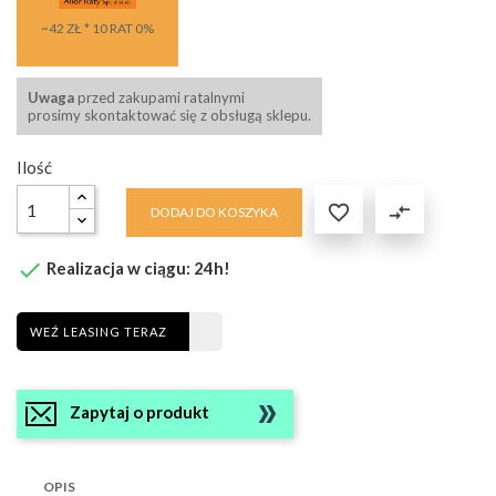
~42 ZŁ * 10 RAT 0%
Uwaga
przed zakupami ratalnymi
prosimy skontaktować się z obsługą sklepu.
Ilość

compare_arrows
DODAJ DO KOSZYKA

Realizacja w ciągu: 24h!
WEŹ LEASING TERAZ
Zapytaj o produkt
OPIS