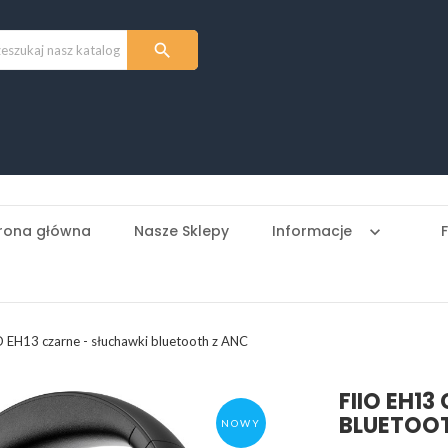

rona główna
Nasze Sklepy
Informacje
keyboard_arrow_down
O EH13 czarne - słuchawki bluetooth z ANC
FIIO EH1
BLUETOOT
NOWY