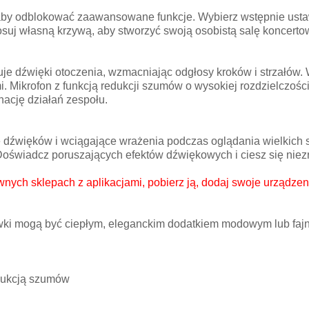
 aby odblokować zaawansowane funkcje. Wybierz wstępnie ustaw
tosuj własną krzywą, aby stworzyć swoją osobistą salę koncerto
je dźwięki otoczenia, wzmacniając odgłosy kroków i strzałów.
 Mikrofon z funkcją redukcji szumów o wysokiej rozdzielczości
nację działań zespołu.
dźwięków i wciągające wrażenia podczas oglądania wielkich s
 Doświadcz poruszających efektów dźwiękowych i ciesz się ni
ych sklepach z aplikacjami, pobierz ją, dodaj swoje urządzenie 
ki mogą być ciepłym, eleganckim dodatkiem modowym lub fajny
edukcją szumów