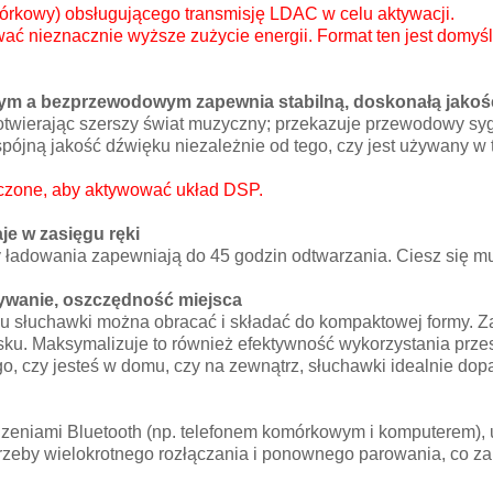
rkowy) obsługującego transmisję LDAC w celu aktywacji.
nieznacznie wyższe zużycie energii. Format ten jest domyśln
ym a bezprzewodowym zapewnia stabilną, doskonałą jakoś
twierając szerszy świat muzyczny; przekazuje przewodowy sy
 spójną jakość dźwięku niezależnie od tego, czy jest używany
ączone, aby aktywować układ DSP.
je w zasięgu ręki
ładowania zapewniają do 45 godzin odtwarzania. Ciesz się mu
ywanie, oszczędność miejsca
 słuchawki można obracać i składać do kompaktowej formy. Za
ku. Maksymalizuje to również efektywność wykorzystania przest
go, czy jesteś w domu, czy na zewnątrz, słuchawki idealnie dop
eniami Bluetooth (np. telefonem komórkowym i komputerem), 
trzeby wielokrotnego rozłączania i ponownego parowania, co 