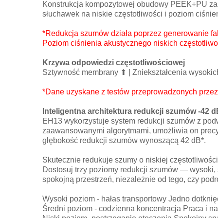
Konstrukcja kompozytowej obudowy PEEK+PU zape
słuchawek na niskie częstotliwości i poziom ciśni
*Redukcja szumów działa poprzez generowanie fal
Poziom ciśnienia akustycznego niskich częstotli
Krzywa odpowiedzi częstotliwościowej
Sztywność membrany ⬆ | Zniekształcenia wysokich
*Dane uzyskane z testów przeprowadzonych przez 
Inteligentna architektura redukcji szumów -42 
EH13 wykorzystuje system redukcji szumów z podw
zaawansowanymi algorytmami, umożliwia on precy
głębokość redukcji szumów wynoszącą 42 dB*.
Skutecznie redukuje szumy o niskiej częstotliwoś
Dostosuj trzy poziomy redukcji szumów — wysoki, ś
spokojną przestrzeń, niezależnie od tego, czy pod
Wysoki poziom - hałas transportowy Jedno dotknię
Średni poziom - codzienna koncentracja Praca i n