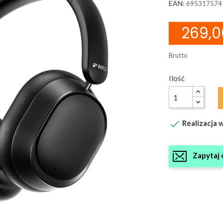
EAN:
695317574
269,0
Brutto
Ilość

Realizacja w
Zapytaj 