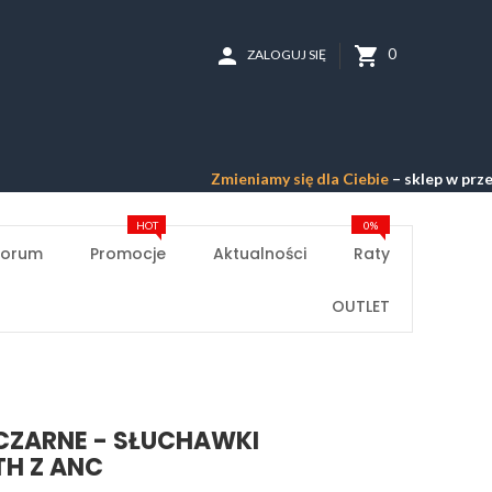
person
shopping_cart
0
ZALOGUJ SIĘ
Zmieniamy się dla Ciebie
– sklep w przebudowie
HOT
0%
Forum
Promocje
Aktualności
Raty
OUTLET
3 CZARNE - SŁUCHAWKI
H Z ANC