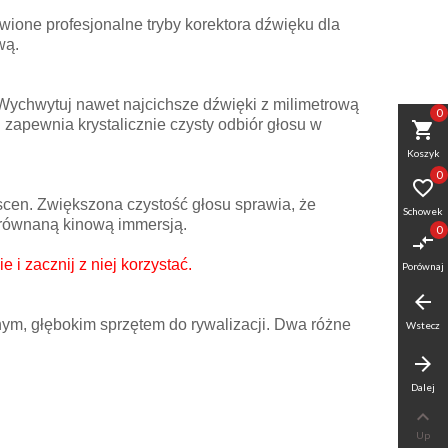
ione profesjonalne tryby korektora dźwięku dla
wą.
 Wychwytuj nawet najcichsze dźwięki z milimetrową
0
 zapewnia krystalicznie czysty odbiór głosu w
shopping_cart
Koszyk
0

cen. Zwiększona czystość głosu sprawia, że
Schowek
ezrównaną kinową immersją.
0
compare_arrows
i zacznij z niej korzystać.
Porównaj
arrow_back
m, głębokim sprzętem do rywalizacji. Dwa różne
Wstecz
arrow_forward
Dalej

Up