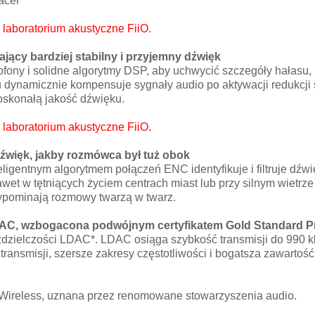
acer
laboratorium akustyczne FiiO.
ący bardziej stabilny i przyjemny dźwięk
ony i solidne algorytmy DSP, aby uchwycić szczegóły hałasu, 
u dynamicznie kompensuje sygnały audio po aktywacji redukcji
oskonałą jakość dźwięku.
laboratorium akustyczne FiiO.
dźwięk, jakby rozmówca był tuż obok
igentnym algorytmem połączeń ENC identyfikuje i filtruje dźwi
et w tętniących życiem centrach miast lub przy silnym wietrze
ypominają rozmowy twarzą w twarz.
DAC, wzbogacona podwójnym certyfikatem Gold Standard P
zielczości LDAC*. LDAC osiąga szybkość transmisji do 990 kb/s
ansmisji, szersze zakresy częstotliwości i bogatsza zawarto
 Wireless, uznana przez renomowane stowarzyszenia audio.