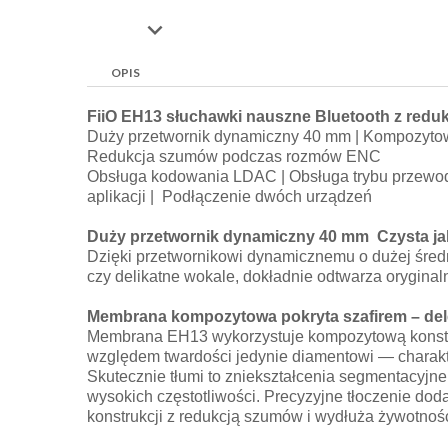

OPIS
FiiO EH13 słuchawki nauszne Bluetooth z red
Duży przetwornik dynamiczny 40 mm | Kompozytow
Redukcja szumów podczas rozmów ENC
Obsługa kodowania LDAC | Obsługa trybu przewodo
aplikacji |
Podłączenie dwóch urządzeń
Duży przetwornik dynamiczny 40 mm Czysta j
Dzięki przetwornikowi dynamicznemu o dużej średn
czy delikatne wokale, dokładnie odtwarza oryginal
Membrana kompozytowa pokryta szafirem – del
Membrana EH13 wykorzystuje kompozytową konstru
względem twardości jedynie diamentowi — charak
Skutecznie tłumi to zniekształcenia segmentacyjn
wysokich częstotliwości. Precyzyjne tłoczenie dod
konstrukcji z redukcją szumów i wydłuża żywotno