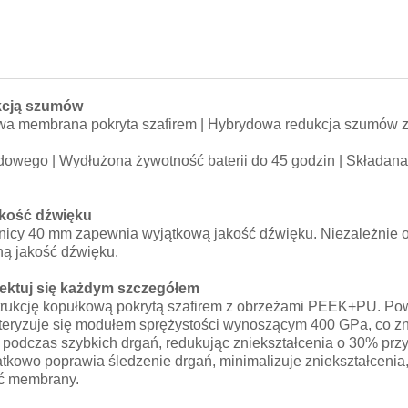
ukcją szumów
a membrana pokryta szafirem | Hybrydowa redukcja szumów z
wego | Wydłużona żywotność baterii do 45 godzin | Składana
akość dźwięku
icy 40 mm zapewnia wyjątkową jakość dźwięku. Niezależnie od 
ną jakość dźwięku.
ektuj się każdym szczegółem
kcję kopułkową pokrytą szafirem z obrzeżami PEEK+PU. Powł
teryzuje się modułem sprężystości wynoszącym 400 GPa, co z
e podczas szybkich drgań, redukując zniekształcenia o 30% prz
atkowo poprawia śledzenie drgań, minimalizuje zniekształcenia
ść membrany.