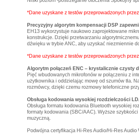
Niski poziom -postrzeganie otoczenia Spokojny sp
*Dane uzyskane z testów przeprowadzonych przez 
Precyzyjny algorytm kompensacji DSP zapewniaj
EH13 wykorzystuje naukowo zaprojektowane mikrof
konstrukcje. Dzięki przetwarzaniu algorytmicznem
dźwięku w trybie ANC, aby uzyskać niezmiennie d
*Dane uzyskane z testów przeprowadzonych przez 
Algorytm połączeń ENC – krystalicznie czysty 
Pięć wbudowanych mikrofonów w połączeniu z intel
użytkownika i oddzielając mowę od szumów tła. Naw
rozmówcy, dzięki czemu rozmowy telefoniczne prz
Obsługa kodowania wysokiej rozdzielczości L
Obsługa formatu kodowania Bluetooth wysokiej rozd
formaty kodowania (SBC/AAC). Wyższe szybkości tr
muzyczną.
Podwójna certyfikacja Hi-Res Audio/Hi-Res Audio