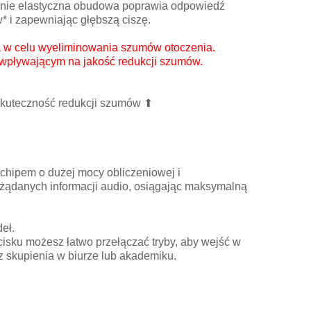
nie elastyczna obudowa poprawia odpowiedź
* i zapewniając głębszą ciszę.
a w celu wyeliminowania szumów otoczenia.
 wpływającym na jakość redukcji szumów.
 Skuteczność redukcji szumów ⬆
chipem o dużej mocy obliczeniowej i
żądanych informacji audio, osiągając maksymalną
eł.
cisku możesz łatwo przełączać tryby, aby wejść w
z skupienia w biurze lub akademiku.