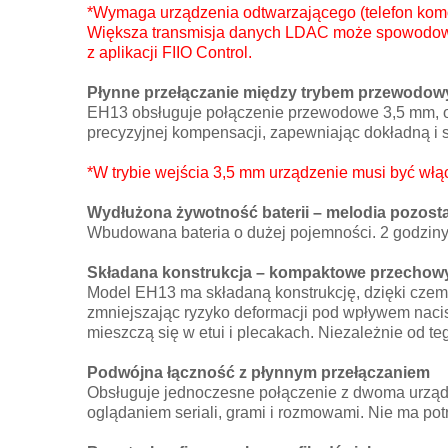
*Wymaga urządzenia odtwarzającego (telefon komó
Większa transmisja danych LDAC może spowodować 
z aplikacji FIIO Control.
Płynne przełączanie między trybem przewodow
EH13 obsługuje połączenie przewodowe 3,5 mm, o
precyzyjnej kompensacji, zapewniając dokładną i
*W trybie wejścia 3,5 mm urządzenie musi być wł
Wydłużona żywotność baterii – melodia pozosta
Wbudowana bateria o dużej pojemności. 2 godziny 
Składana konstrukcja – kompaktowe przechow
Model EH13 ma składaną konstrukcję, dzięki czemu
zmniejszając ryzyko deformacji pod wpływem nacis
mieszczą się w etui i plecakach. Niezależnie od te
Podwójna łączność z płynnym przełączaniem
Obsługuje jednoczesne połączenie z dwoma urządz
oglądaniem seriali, grami i rozmowami. Nie ma po