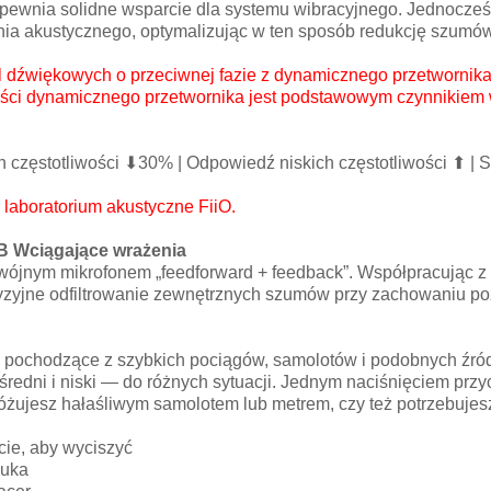
wnia solidne wsparcie dla systemu wibracyjnego. Jednocześ
enia akustycznego, optymalizując w ten sposób redukcję szumów
 dźwiękowych o przeciwnej fazie z dynamicznego przetwornik
wości dynamicznego przetwornika jest podstawowym czynnikiem
 częstotliwości ⬇30% | Odpowiedź niskich częstotliwości ⬆ |
laboratorium akustyczne FiiO.
dB Wciągające wrażenia
ójnym mikrofonem „feedforward + feedback”. Współpracując z 
zyjne odfiltrowanie zewnętrznych szumów przy zachowaniu po
ci pochodzące z szybkich pociągów, samolotów i podobnych źród
redni i niski — do różnych sytuacji. Jednym naciśnięciem przy
różujesz hałaśliwym samolotem lub metrem, czy też potrzebujes
cie, aby wyciszyć
auka