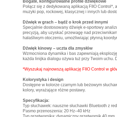
Bogate, konfigurowalne profile dźwiękowe
Połącz się z dedykowaną aplikacją FIIO Control*,
muzyki pop, rockowej, klasycznej i innych lub dos
Dźwięk w grach – bądź o krok przed innymi
Specjalnie dostosowany dźwięk e-sportowy analizu
precyzją, aby uzyskać przewagę nad przeciwnikami.
hałaśliwym otoczeniu, umożliwiając płynną koordy
Dźwięk kinowy – uczta dla zmysłów
Wzmocniona dynamika i bas zapewniają eksplozję 
każda linijka dialogu ożywa tuż przy Twoim uchu.
*Wyszukaj najnowszą aplikację FIIO Control w główn
Kolorystyka i design
Dostępne w kolorze czarnym lub beżowym słuchaw
kolory, wyrażające różne postawy.
Specyfikacja:
Typ słuchawek: nauszne słuchawki Bluetooth z r
Pasmo przenoszenia: 20 Hz–40 kHz
Typ przetwornika: dynamiczny przetwornik 40 mm