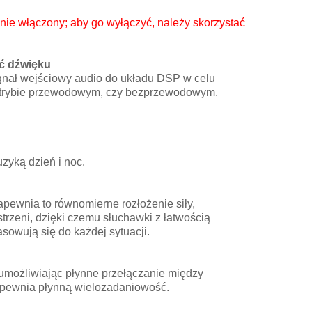
ie włączony; aby go wyłączyć, należy skorzystać
ć dźwięku
gnał wejściowy audio do układu DSP w celu
 w trybie przewodowym, czy bezprzewodowym.
zyką dzień i noc.
pewnia to równomierne rozłożenie siły,
rzeni, dzięki czemu słuchawki z łatwością
asowują się do każdej sytuacji.
umożliwiając płynne przełączanie między
zapewnia płynną wielozadaniowość.