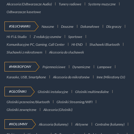
Akcesoria (Odtwarzacze Audio)
Tunery radiowe
Systemy muzyczne
Odtwarzacze kasetowe
#SŁUCHAWKI
Nauszne
Douszne
Dokanałowe
Dla graczy
Hi-Fi & Studio
Z redukcją szumów
Sportowe
Komunikacyjne PC, Gaming, Call Center
HI-END
Słuchawki Bluetooth
Słuchawki z mikrofonem
Akcesoria do słuchawek
#MIKROFONY
Pojemnościowe
Dynamiczne
Lampowe
Karaoke, USB, Smartphone
Akcesoria do mikrofonów
Inne (Mikrofony DJ)
#GŁOŚNIKI
Głośniki instalacyjne
Głośniki multimedialne
Głośniki przenośne/bluetooth
Głośniki Streaming/WIFI
Głośniki zewnętrzne
Akcesoria (Głośniki)
#KOLUMNY
Akcesoria (kolumny)
Aktywne
Centralne (kolumny)