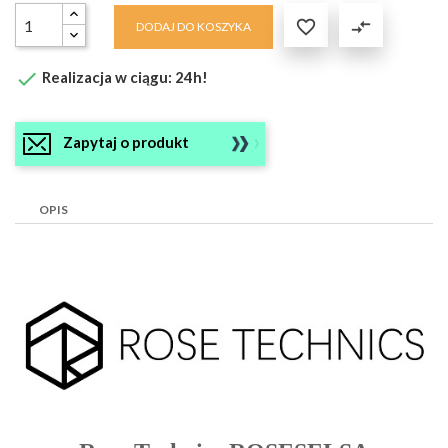

compare_arrows
DODAJ DO KOSZYKA

Realizacja w ciągu: 24h!
Zapytaj o produkt
OPIS