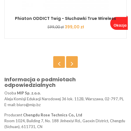
Phiaton ODDICT Twig - Słuchawki True Wireless
Okazja ..
Cena
Cena
399,00 zł
599,00 zł
podstawowa
Informacja o podmiotach
odpowiedzialnych
Osoba
MIP Sp. z.o.o.
Aleja Komisji Edukacji Narodowej 36 lok. 112B, Warszawa, 02-797, PL
E-mail: biuro@mip.bz
Producent
Chengdu Rose Technics Co., Ltd
Room 1024, Building 7, No. 188 Jinhexiyi Rd., Gaoxin District, Chengdu
(Sichuan), 611731, CN