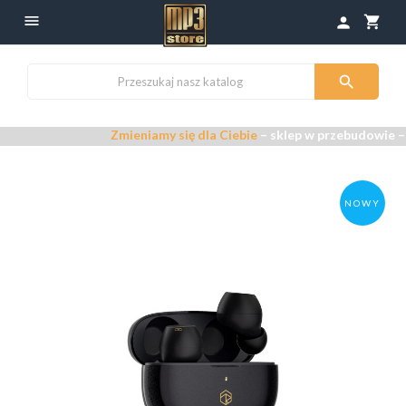

shopping_cart
person

Zmieniamy się dla Ciebie
– sklep w przebudowie –
Przepras
NOWY