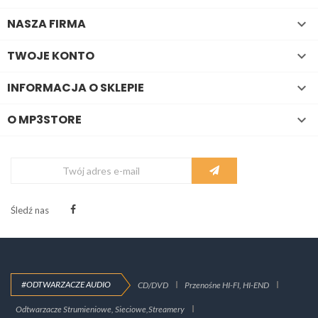
NASZA FIRMA

TWOJE KONTO

INFORMACJA O SKLEPIE

O MP3STORE

Śledź nas
#ODTWARZACZE AUDIO
CD/DVD
Przenośne HI-FI, HI-END
Odtwarzacze Strumieniowe, Sieciowe,Streamery