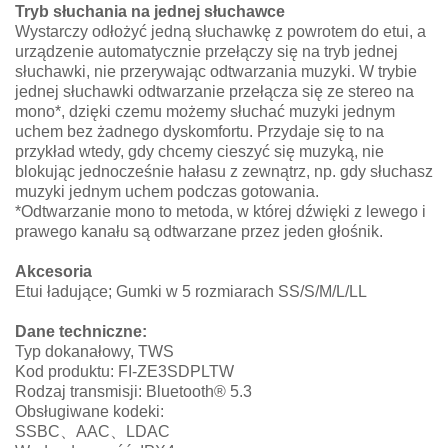
Tryb słuchania na jednej słuchawce
Wystarczy odłożyć jedną słuchawkę z powrotem do etui, a
urządzenie automatycznie przełączy się na tryb jednej
słuchawki, nie przerywając odtwarzania muzyki. W trybie
jednej słuchawki odtwarzanie przełącza się ze stereo na
mono*, dzięki czemu możemy słuchać muzyki jednym
uchem bez żadnego dyskomfortu. Przydaje się to na
przykład wtedy, gdy chcemy cieszyć się muzyką, nie
blokując jednocześnie hałasu z zewnątrz, np. gdy słuchasz
muzyki jednym uchem podczas gotowania.
*Odtwarzanie mono to metoda, w której dźwięki z lewego i
prawego kanału są odtwarzane przez jeden głośnik.
Akcesoria
Etui ładujące; Gumki w 5 rozmiarach SS/S/M/L/LL
Dane techniczne:
Typ dokanałowy, TWS
Kod produktu: FI-ZE3SDPLTW
Rodzaj transmisji: Bluetooth® 5.3
Obsługiwane kodeki:
​SSBC、AAC、LDAC