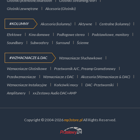
Głośniki przenośne/bluetooth
Głośniki Streaming/WIFI
Głośniki zewnętrzne
Akcesoria (Głośniki)
#KOLUMNY
Akcesoria (kolumny)
Aktywne
Centralne (kolumny)
Efektowe
Kino domowe
Podłogowe stereo
Podstawkowe, monitory
Soundbary
Subwoofery
Surround
Ścienne
#WZMACNIACZE & DAC
Wzmacniacze Słuchawkowe
Wzmacniacze Głośnikowe
Przetwornik A/C , Preamp Gramofonowy
Przedwzmacniacze
Wzmacniacze z DAC
Akcesoria (Wzmacniacze & DAC)
Wzmacniacze Instalacyjne
Końcówki mocy
DAC -Przetworniki
Amplitunery
xxZestawy Audio DAC+AMP
Copyright © 2004-2026
mp3store.pl
All Rights Reserved.