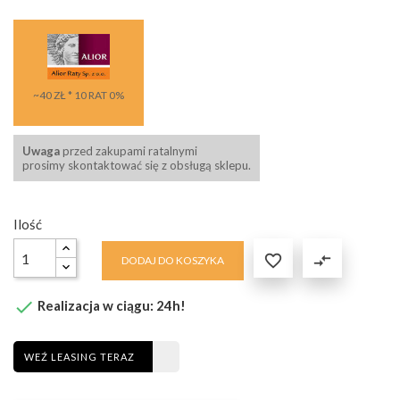
~40 ZŁ * 10 RAT 0%
Uwaga
przed zakupami ratalnymi
prosimy skontaktować się z obsługą sklepu.
Ilość

compare_arrows
DODAJ DO KOSZYKA

Realizacja w ciągu: 24h!
WEŹ LEASING TERAZ