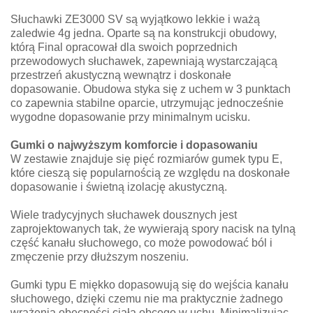
Słuchawki ZE3000 SV są wyjątkowo lekkie i ważą
zaledwie 4g jedna. Oparte są na konstrukcji obudowy,
którą Final opracował dla swoich poprzednich
przewodowych słuchawek, zapewniają wystarczającą
przestrzeń akustyczną wewnątrz i doskonałe
dopasowanie. Obudowa styka się z uchem w 3 punktach
co zapewnia stabilne oparcie, utrzymując jednocześnie
wygodne dopasowanie przy minimalnym ucisku.
Gumki o najwyższym komforcie i dopasowaniu
W zestawie znajduje się pięć rozmiarów gumek typu E,
które cieszą się popularnością ze względu na doskonałe
dopasowanie i świetną izolację akustyczną.
Wiele tradycyjnych słuchawek dousznych jest
zaprojektowanych tak, że wywierają spory nacisk na tylną
część kanału słuchowego, co może powodować ból i
zmęczenie przy dłuższym noszeniu.
Gumki typu E miękko dopasowują się do wejścia kanału
słuchowego, dzięki czemu nie ma praktycznie żadnego
wrażenia obecności ciała obcego w uchu. Minimalizując