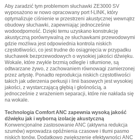
Aby zaradzić tym problemom słuchawki ZE3000 SV
wyposażono w nowo opracowany port f-LINK, który
optymalizuje ciśnienie w przestrzeni akustycznej wewnątrz
obudowy słuchawki, zapewniając jednocześnie
wodoodporność. Dzięki temu uzyskano konstrukcję
akustyczną porównywalną ze słuchawkami przewodowymi
gdzie możliwa jest odpowiednia kontrola niskich
częstotliwości, co jest trudne do osiągnięcia w przypadku
słuchawek bezprzewodowych o wysokiej jakości dźwięku.
Wokale, które zwykle brzmią odlegle i stłumione, są
odtwarzane żywo, z zachowaniem równowagi zamierzonej
przez artystę. Ponadto reprodukcja niskich częstotliwości
takich jak uderzenia perkusji i linii basowych jest wysokiej
jakości, z wystarczającą głębią i głośnością, a
jednocześnie z wrażeniem separacji, które nie nakłada się
na wokale.
Technologia Comfort ANC zapewnia wysoką jakość
dźwięku jak i wyborną izolację akustyczną
Konwencjonalne zastosowanie ANC (aktywna redukcja
szumów) wprowadza opóźnienia czasowe i tłumi pasmo
niskich tonów. Dodatkowo zwiększenie efektywności ANC