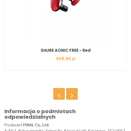
SHURE AONIC FREE - Red
Cena
908,99 zł
Informacja o podmiotach
odpowiedzialnych
Producent
FINAL Co., Ltd.
4-44-1, Nakasaiwaicho, Saiwai-Ku, Kawasaki-shi, Kanagawa, 212-0012,