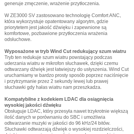
generuje zmęczenie, wrażenie przytłoczenia.
W ZE3000 SV zastosowano technologię Comfort ANC,
która wykorzystuje opatentowany algorytm, gdzie
priorytetem jest jakość dźwięku i zapewnione są
komfortowe, pozbawione przytłoczenia wrażenia
odsłuchowe.​
Wyposażone w tryb Wind Cut redukujący szum wiatru
Tryb ten redukuje szum wiatru powstający podczas
uderzania wiatru w mikrofon słuchawek, dzięki czemu
odtwarzany dźwięk jest łatwiejszy do usłyszenia. Wind Cut
uruchamiamy w bardzo prosty sposób poprzez naciśnięcie
i przytrzymanie przez 2 sekundy lewej lub prawej
słuchawki gdy hałas wiatru nam przeszkadza.
Kompatybilne z kodekiem LDAC dla osiągnięcia
wysokiej jakości dźwięku
Obsługuje LDAC, który przesyła nawet trzykrotnie większą
ilość danych w porównaniu do SBC i umożliwia
odtwarzanie muzyki w jakości do 96 kHz/24 bitów.
Słuchawki odtwarzają dźwięk o wysokiej rozdzielczości,