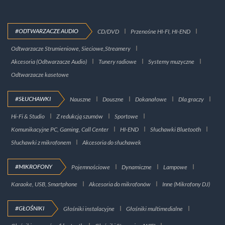
#ODTWARZACZE AUDIO
CD/DVD
Przenośne HI-FI, HI-END
Odtwarzacze Strumieniowe, Sieciowe,Streamery
Akcesoria (Odtwarzacze Audio)
Tunery radiowe
Systemy muzyczne
Odtwarzacze kasetowe
#SŁUCHAWKI
Nauszne
Douszne
Dokanałowe
Dla graczy
Hi-Fi & Studio
Z redukcją szumów
Sportowe
Komunikacyjne PC, Gaming, Call Center
HI-END
Słuchawki Bluetooth
Słuchawki z mikrofonem
Akcesoria do słuchawek
#MIKROFONY
Pojemnościowe
Dynamiczne
Lampowe
Karaoke, USB, Smartphone
Akcesoria do mikrofonów
Inne (Mikrofony DJ)
#GŁOŚNIKI
Głośniki instalacyjne
Głośniki multimedialne