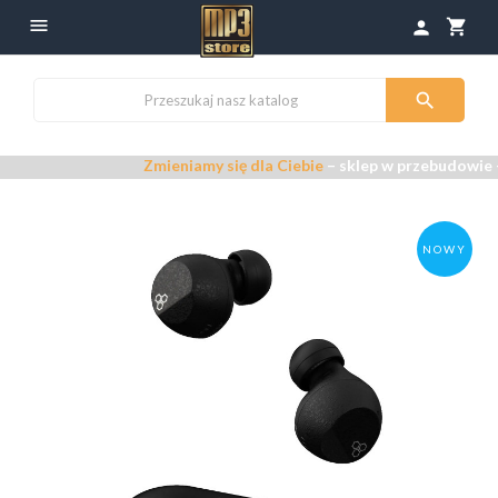

shopping_cart
person

Zmieniamy się dla Ciebie
– sklep w przebudowie –
Prze
NOWY