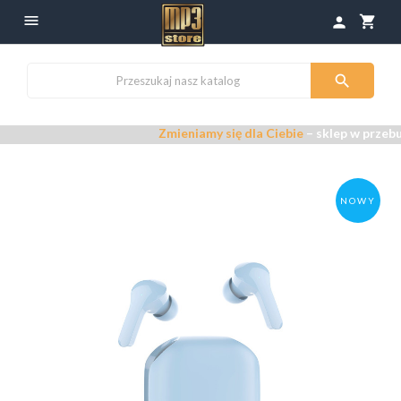

shopping_cart
person

Zmieniamy się dla Ciebie
– sklep w przebudowie
NOWY