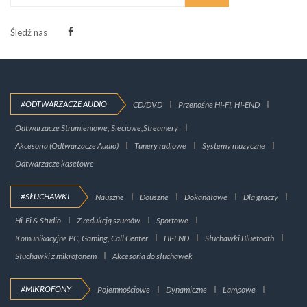
Śledź nas
#ODTWARZACZE AUDIO
CD/DVD
Przenośne HI-FI, HI-END
Odtwarzacze Strumieniowe, Sieciowe,Streamery
Akcesoria (Odtwarzacze Audio)
Tunery radiowe
Systemy muzyczne
Odtwarzacze kasetowe
#SŁUCHAWKI
Nauszne
Douszne
Dokanałowe
Dla graczy
Hi-Fi & Studio
Z redukcją szumów
Sportowe
Komunikacyjne PC, Gaming, Call Center
HI-END
Słuchawki Bluetooth
Słuchawki z mikrofonem
Akcesoria do słuchawek
#MIKROFONY
Pojemnościowe
Dynamiczne
Lampowe