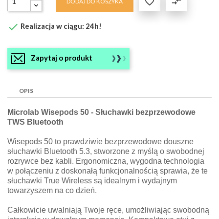

compare_arrows
DODAJ DO KOSZYKA

Realizacja w ciągu: 24h!
Zapytaj o produkt
OPIS
Microlab Wisepods 50 - Słuchawki bezprzewodowe
TWS Bluetooth
Wisepods 50 to prawdziwie bezprzewodowe douszne
słuchawki Bluetooth 5.3, stworzone z myślą o swobodnej
rozrywce bez kabli. Ergonomiczna, wygodna technologia
w połączeniu z doskonałą funkcjonalnością sprawia, że te
słuchawki True Wireless są idealnym i wydajnym
towarzyszem na co dzień.
Całkowicie uwalniają Twoje ręce, umożliwiając swobodną