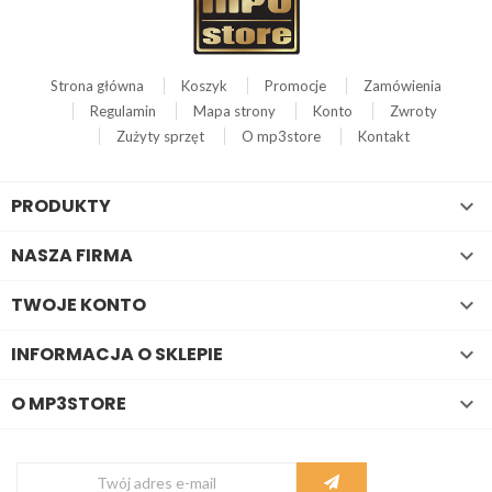
Strona główna
Koszyk
Promocje
Zamówienia
Regulamin
Mapa strony
Konto
Zwroty
Zużyty sprzęt
O mp3store
Kontakt
PRODUKTY

NASZA FIRMA

TWOJE KONTO

INFORMACJA O SKLEPIE

O MP3STORE
