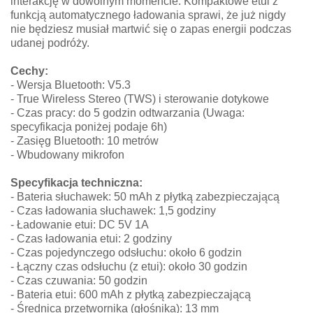
interakcję w dowolnym momencie. Kompaktowe etui z
funkcją automatycznego ładowania sprawi, że już nigdy
nie będziesz musiał martwić się o zapas energii podczas
udanej podróży.
Cechy:
- Wersja Bluetooth: V5.3
- True Wireless Stereo (TWS) i sterowanie dotykowe
- Czas pracy: do 5 godzin odtwarzania (Uwaga:
specyfikacja poniżej podaje 6h)
- Zasięg Bluetooth: 10 metrów
- Wbudowany mikrofon
Specyfikacja techniczna:
- Bateria słuchawek: 50 mAh z płytką zabezpieczającą
- Czas ładowania słuchawek: 1,5 godziny
- Ładowanie etui: DC 5V 1A
- Czas ładowania etui: 2 godziny
- Czas pojedynczego odsłuchu: około 6 godzin
- Łączny czas odsłuchu (z etui): około 30 godzin
- Czas czuwania: 50 godzin
- Bateria etui: 600 mAh z płytką zabezpieczającą
- Średnica przetwornika (głośnika): 13 mm