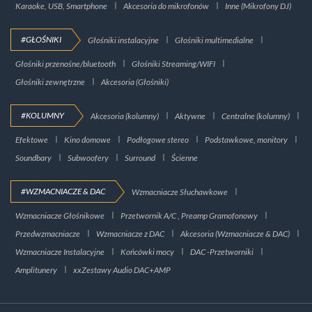
Karaoke, USB, Smartphone
Akcesoria do mikrofonów
Inne (Mikrofony DJ)
#GŁOŚNIKI
Głośniki instalacyjne
Głośniki multimedialne
Głośniki przenośne/bluetooth
Głośniki Streaming/WIFI
Głośniki zewnętrzne
Akcesoria (Głośniki)
#KOLUMNY
Akcesoria (kolumny)
Aktywne
Centralne (kolumny)
Efektowe
Kino domowe
Podłogowe stereo
Podstawkowe, monitory
Soundbary
Subwoofery
Surround
Ścienne
#WZMACNIACZE & DAC
Wzmacniacze Słuchawkowe
Wzmacniacze Głośnikowe
Przetwornik A/C , Preamp Gramofonowy
Przedwzmacniacze
Wzmacniacze z DAC
Akcesoria (Wzmacniacze & DAC)
Wzmacniacze Instalacyjne
Końcówki mocy
DAC -Przetworniki
Amplitunery
xxZestawy Audio DAC+AMP