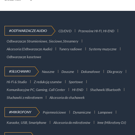
#ODTWARZACZE AUDIO
CD/DVD
Przenośne HI-FI, HI-END
Odtwarzacze Strumieniowe, Sieciowe,Streamery
Akcesoria (Odtwarzacze Audio)
Tunery radiowe
Systemy muzyczne
Odtwarzacze kasetowe
#SŁUCHAWKI
Nauszne
Douszne
Dokanałowe
Dla graczy
Hi-Fi & Studio
Z redukcją szumów
Sportowe
Komunikacyjne PC, Gaming, Call Center
HI-END
Słuchawki Bluetooth
Słuchawki z mikrofonem
Akcesoria do słuchawek
#MIKROFONY
Pojemnościowe
Dynamiczne
Lampowe
Karaoke, USB, Smartphone
Akcesoria do mikrofonów
Inne (Mikrofony DJ)