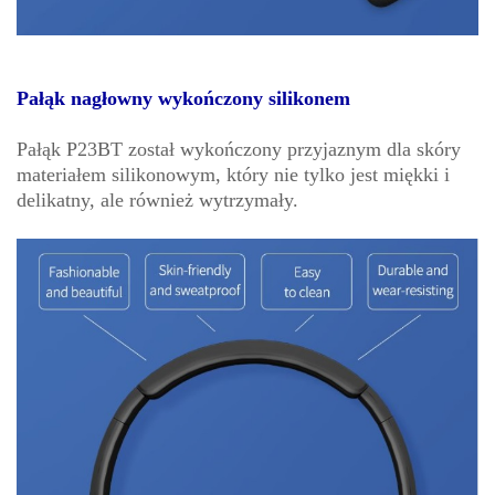
Pałąk nagłowny wykończony silikonem
Pałąk P23BT został wykończony przyjaznym dla skóry
materiałem silikonowym, który nie tylko jest miękki i
delikatny, ale również wytrzymały.