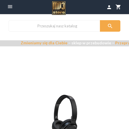

shopping_cart
person

Zmieniamy się dla Ciebie
– sklep w przebudowie –
Przepraszamy za ew