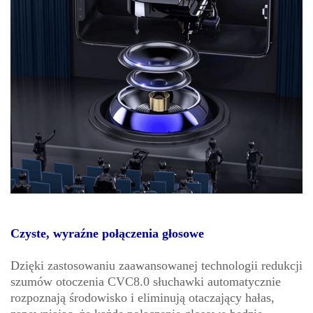
Czyste, wyraźne połączenia głosowe
Dzięki zastosowaniu zaawansowanej technologii redukcji
szumów otoczenia CVC8.0 słuchawki automatycznie
rozpoznają środowisko i eliminują otaczający hałas,