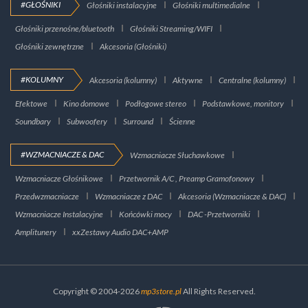
#GŁOŚNIKI
Głośniki instalacyjne
Głośniki multimedialne
Głośniki przenośne/bluetooth
Głośniki Streaming/WIFI
Głośniki zewnętrzne
Akcesoria (Głośniki)
#KOLUMNY
Akcesoria (kolumny)
Aktywne
Centralne (kolumny)
Efektowe
Kino domowe
Podłogowe stereo
Podstawkowe, monitory
Soundbary
Subwoofery
Surround
Ścienne
#WZMACNIACZE & DAC
Wzmacniacze Słuchawkowe
Wzmacniacze Głośnikowe
Przetwornik A/C , Preamp Gramofonowy
Przedwzmacniacze
Wzmacniacze z DAC
Akcesoria (Wzmacniacze & DAC)
Wzmacniacze Instalacyjne
Końcówki mocy
DAC -Przetworniki
Amplitunery
xxZestawy Audio DAC+AMP
Copyright © 2004-2026
mp3store.pl
All Rights Reserved.