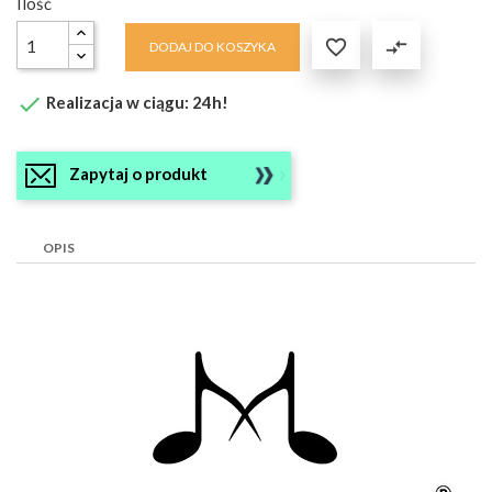
Ilość

compare_arrows
DODAJ DO KOSZYKA

Realizacja w ciągu: 24h!
Zapytaj o produkt
OPIS