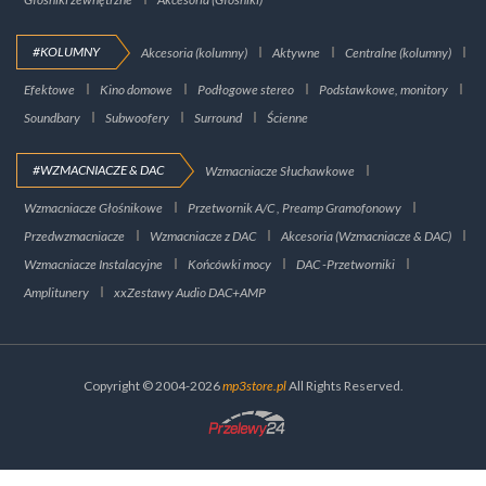
#KOLUMNY
Akcesoria (kolumny)
Aktywne
Centralne (kolumny)
Efektowe
Kino domowe
Podłogowe stereo
Podstawkowe, monitory
Soundbary
Subwoofery
Surround
Ścienne
#WZMACNIACZE & DAC
Wzmacniacze Słuchawkowe
Wzmacniacze Głośnikowe
Przetwornik A/C , Preamp Gramofonowy
Przedwzmacniacze
Wzmacniacze z DAC
Akcesoria (Wzmacniacze & DAC)
Wzmacniacze Instalacyjne
Końcówki mocy
DAC -Przetworniki
Amplitunery
xxZestawy Audio DAC+AMP
Copyright © 2004-2026
mp3store.pl
All Rights Reserved.