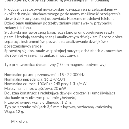
Sony Xperia, Corby czy Samsung
(wcześniejszymi modelami)
Producent zastosował nowatorskie rozwiązanie z przełącznikiem w
okolicach wtyku słuchawkowego gdzie mamy możliwość przełączenia
się w tryb, który bardziej odpowiada Naszemu modelowi telefonu.
Dzięki temu unikniemy potrzeby zmiany słuchawek w przypadku
zmiany telefonu.
Słuchawki nie faworyzują basu, lecz stanowi on dopełnienie reszty
pasm. Urzekają szeroką sceną i analitycznym dźwiękiem. Bardzo dobra
separacja instrumentów, pozwala na analizowanie dźwięków z
poszczególnych źródeł.
Sprawdzą się doskonale w spokojnej muzyce, odsłuchach z koncertów,
ale również w innych gatunkach muzycznych.
Typ przetwornika: dynamiczny (10mm magnes neodymowy),
Nominalne pasmo przenoszenia: 15 - 22.000 Hz,
Nominalna impedancja: 16 Ω +/-10%,
Nominalna czułość: 100dB+/-2dB przy 1KHz/mW
Maksymalna moc wejściowa: 20 mW,
Douszna konstrukcja redukująca dźwięki otoczenia i umożliwiająca
słuchanie przy niższym poziomie głośności,
Przewód symetryczny o długości: 1,2 m,
Typ połączenia: mini jack 3,5 mm z kątową pozłacaną końcówką
Waga: 12 g.
Mikrofon: