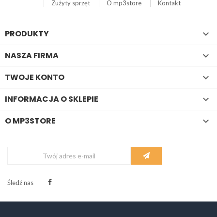
Zużyty sprzęt
O mp3store
Kontakt
PRODUKTY

NASZA FIRMA

TWOJE KONTO

INFORMACJA O SKLEPIE

O MP3STORE

Śledź nas