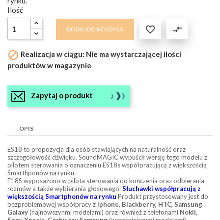
rynku.
Ilość

compare_arrows
DODAJ DO KOSZYKA

Realizacja w ciągu: Nie ma wystarczającej ilości
produktów w magazynie
Zapytaj o produkt
OPIS
ES18 to propozycja dla osób stawiających na naturalność oraz
szczegółowość dźwięku. SoundMAGIC wypuścił wersję tego modelu z
pilotem sterowania o oznaczeniu ES18s współpracującą z większością
Smarthponów na rynku.
E18S wyposażono w pilota sterowania do kończenia oraz odbierania
rozmów a także wybierania głosowego.
Słuchawki współpracują z
większością Smartphonów na rynku
Produkt przystosowany jest do
bezproblemowej współpracy z
Iphone, Blackberry, HTC, Samsung
Galaxy
(najnowszynmi modelami) oraz również z telefonami
Nokii,