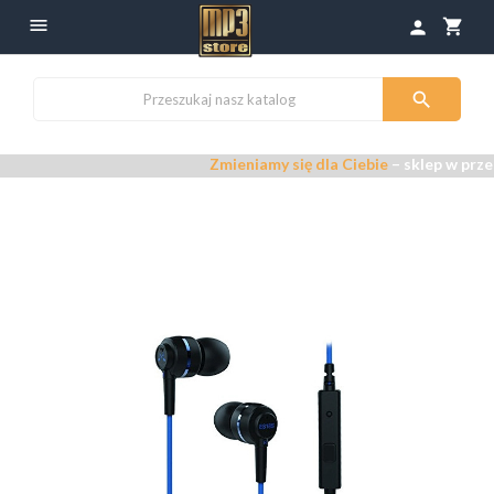

shopping_cart
person

Zmieniamy się dla Ciebie
– sklep w przebudow