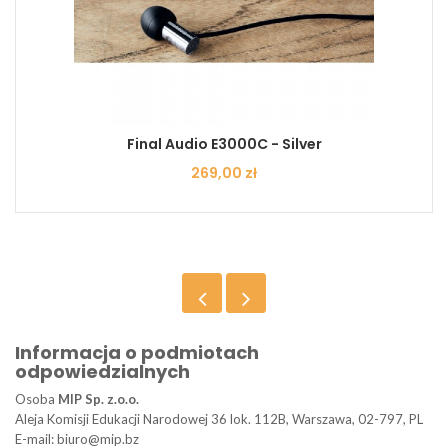
Final Audio E3000C - Silver
Cena
269,00 zł
Informacja o podmiotach
odpowiedzialnych
Osoba
MIP Sp. z.o.o.
Aleja Komisji Edukacji Narodowej 36 lok. 112B, Warszawa, 02-797, PL
E-mail: biuro@mip.bz