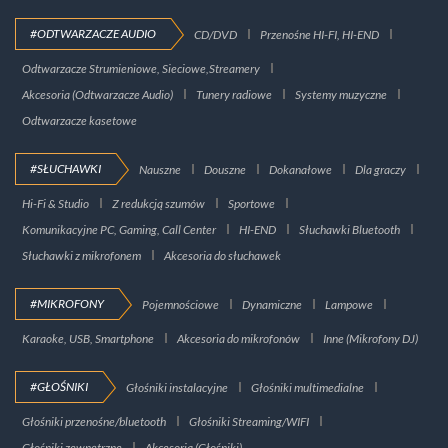
#ODTWARZACZE AUDIO
CD/DVD
Przenośne HI-FI, HI-END
Odtwarzacze Strumieniowe, Sieciowe,Streamery
Akcesoria (Odtwarzacze Audio)
Tunery radiowe
Systemy muzyczne
Odtwarzacze kasetowe
#SŁUCHAWKI
Nauszne
Douszne
Dokanałowe
Dla graczy
Hi-Fi & Studio
Z redukcją szumów
Sportowe
Komunikacyjne PC, Gaming, Call Center
HI-END
Słuchawki Bluetooth
Słuchawki z mikrofonem
Akcesoria do słuchawek
#MIKROFONY
Pojemnościowe
Dynamiczne
Lampowe
Karaoke, USB, Smartphone
Akcesoria do mikrofonów
Inne (Mikrofony DJ)
#GŁOŚNIKI
Głośniki instalacyjne
Głośniki multimedialne
Głośniki przenośne/bluetooth
Głośniki Streaming/WIFI
Głośniki zewnętrzne
Akcesoria (Głośniki)