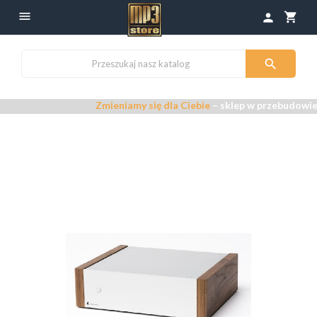

shopping_cart
person

Zmieniamy się dla Ciebie
– sklep w przebudowie –
P