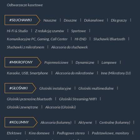
Odtwarzacze kasetowe
#SŁUCHAWKI
Nauszne
Douszne
Dokanałowe
Dla graczy
Hi-Fi & Studio
Z redukcją szumów
Sportowe
Komunikacyjne PC, Gaming, Call Center
HI-END
Słuchawki Bluetooth
Słuchawki z mikrofonem
Akcesoria do słuchawek
#MIKROFONY
Pojemnościowe
Dynamiczne
Lampowe
Karaoke, USB, Smartphone
Akcesoria do mikrofonów
Inne (Mikrofony DJ)
#GŁOŚNIKI
Głośniki instalacyjne
Głośniki multimedialne
Głośniki przenośne/bluetooth
Głośniki Streaming/WIFI
Głośniki zewnętrzne
Akcesoria (Głośniki)
#KOLUMNY
Akcesoria (kolumny)
Aktywne
Centralne (kolumny)
Efektowe
Kino domowe
Podłogowe stereo
Podstawkowe, monitory