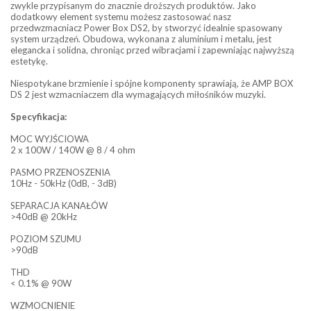
zwykle przypisanym do znacznie droższych produktów. Jako
dodatkowy element systemu możesz zastosować nasz
przedwzmacniacz Power Box DS2, by stworzyć idealnie spasowany
system urządzeń. Obudowa, wykonana z aluminium i metalu, jest
elegancka i solidna, chroniąc przed wibracjami i zapewniając najwyższą
estetykę.
Niespotykane brzmienie i spójne komponenty sprawiają, że AMP BOX
DS 2 jest wzmacniaczem dla wymagających miłośników muzyki.
Specyfikacja:
MOC WYJŚCIOWA
2 x 100W / 140W @ 8 / 4 ohm
PASMO PRZENOSZENIA
10Hz - 50kHz (0dB, - 3dB)
SEPARACJA KANAŁÓW
>40dB @ 20kHz
POZIOM SZUMU
>90dB
THD
< 0.1% @ 90W
WZMOCNIENIE