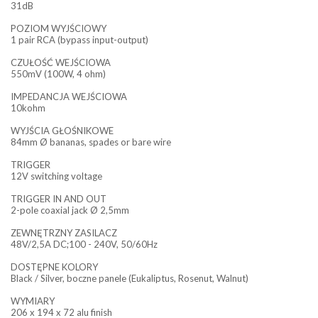
31dB
POZIOM WYJŚCIOWY
1 pair RCA (bypass input-output)
CZUŁOŚĆ WEJŚCIOWA
550mV (100W, 4 ohm)
IMPEDANCJA WEJŚCIOWA
10kohm
WYJŚCIA GŁOŚNIKOWE
84mm Ø bananas, spades or bare wire
TRIGGER
12V switching voltage
TRIGGER IN AND OUT
2-pole coaxial jack Ø 2,5mm
ZEWNĘTRZNY ZASILACZ
48V/2,5A DC;100 - 240V, 50/60Hz
DOSTĘPNE KOLORY
Black / Silver, boczne panele (Eukaliptus, Rosenut, Walnut)
WYMIARY
206 x 194 x 72 alu finish