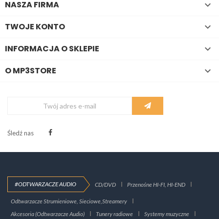
NASZA FIRMA

TWOJE KONTO

INFORMACJA O SKLEPIE

O MP3STORE

Śledź nas
#ODTWARZACZE AUDIO
CD/DVD
Przenośne HI-FI, HI-END
Odtwarzacze Strumieniowe, Sieciowe,Streamery
Akcesoria (Odtwarzacze Audio)
Tunery radiowe
Systemy muzyczne