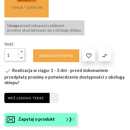
~394 ZŁ * 10 RAT 0%
Uwaga
przed zakupami ratalnymi
prosimy skontaktować się z obsługą sklepu.
Ilość

compare_arrows
DODAJ DO KOSZYKA

Realizacja w ciągu: 1 - 3 dni - przed dokonaniem
przedpłaty prosimy o potwierdzenie dostępności z obsługą
sklepu!
WEŹ LEASING TERAZ
Zapytaj o produkt