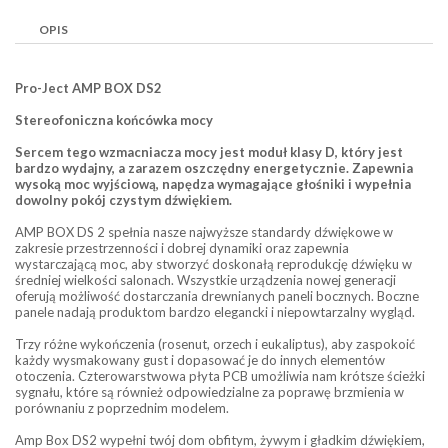
OPIS
Pro-Ject AMP BOX DS2
Stereofoniczna końcówka mocy
Sercem tego wzmacniacza mocy jest moduł klasy D, który jest
bardzo wydajny, a zarazem oszczędny energetycznie. Zapewnia
wysoką moc wyjściową, napędza wymagające głośniki i wypełnia
dowolny pokój czystym dźwiękiem.
AMP BOX DS 2 spełnia nasze najwyższe standardy dźwiękowe w
zakresie przestrzenności i dobrej dynamiki oraz zapewnia
wystarczającą moc, aby stworzyć doskonałą reprodukcję dźwięku w
średniej wielkości salonach. Wszystkie urządzenia nowej generacji
oferują możliwość dostarczania drewnianych paneli bocznych. Boczne
panele nadają produktom bardzo elegancki i niepowtarzalny wygląd.
Trzy różne wykończenia (rosenut, orzech i eukaliptus), aby zaspokoić
każdy wysmakowany gust i dopasować je do innych elementów
otoczenia. Czterowarstwowa płyta PCB umożliwia nam krótsze ścieżki
sygnału, które są również odpowiedzialne za poprawę brzmienia w
porównaniu z poprzednim modelem.
Amp Box DS2 wypełni twój dom obfitym, żywym i gładkim dźwiękiem,