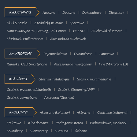
#SŁUCHAWKI
Nauszne
Douszne
Dokanałowe
Dla graczy
Hi-Fi & Studio
Z redukcją szumów
Sportowe
Komunikacyjne PC, Gaming, Call Center
HI-END
Słuchawki Bluetooth
Słuchawki z mikrofonem
Akcesoria do słuchawek
#MIKROFONY
Pojemnościowe
Dynamiczne
Lampowe
Karaoke, USB, Smartphone
Akcesoria do mikrofonów
Inne (Mikrofony DJ)
#GŁOŚNIKI
Głośniki instalacyjne
Głośniki multimedialne
Głośniki przenośne/bluetooth
Głośniki Streaming/WIFI
Głośniki zewnętrzne
Akcesoria (Głośniki)
#KOLUMNY
Akcesoria (kolumny)
Aktywne
Centralne (kolumny)
Efektowe
Kino domowe
Podłogowe stereo
Podstawkowe, monitory
Soundbary
Subwoofery
Surround
Ścienne