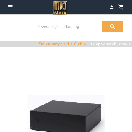

shopping_cart
person

Zmieniamy się dla Ciebie
– sklep w przebudowie –
Pr