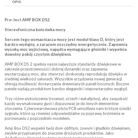
OPIS
Pro-Ject AMP BOX DS2
Stereofoniczna końcówka mocy
Sercem tego wzmacniacza mocy jest moduł klasy D, który jest
bardzo wydajny, a zarazem oszczędny energetycznie. Zapewnia
wysoką moc wyjściową, napędza wymagające głośniki i wypełnia
dowolny pokój czystym dźwiękiem.
AMP BOX DS 2 spełnia nasze najwyższe standardy dźwiękowe w
zakresie przestrzenności i dobrej dynamiki oraz zapewnia
wystarczającą moc, aby stworzyć doskonałą reprodukcję dźwięku w
średniej wielkości salonach. Wszystkie urządzenia nowej generacji
oferują możliwość dostarczania drewnianych paneli bocznych. Boczne
panele nadają produktom bardzo elegancki i niepowtarzalny wygląd.
Trzy różne wykończenia (rosenut, orzech i eukaliptus), aby zaspokoić
każdy wysmakowany gust i dopasować je do innych elementów
otoczenia. Czterowarstwowa płyta PCB umożliwia nam krótsze ścieżki
sygnału, które są również odpowiedzialne za poprawę brzmienia w
porównaniu z poprzednim modelem.
Amp Box DS2 wypełni twój dom obfitym, żywym i gładkim dźwiękiem,
zwykle przypisanym do znacznie droższych produktów. Jako
dodatkowy element systemu możesz zastosować nasz