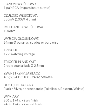
POZIOM WYJŚCIOWY
1 pair RCA (bypass input-output)
CZUŁOŚĆ WEJŚCIOWA
550mV (100W, 4 ohm)
IMPEDANCJA WEJŚCIOWA
10kohm
WYJŚCIA GŁOŚNIKOWE
84mm Ø bananas, spades or bare wire
TRIGGER
12V switching voltage
TRIGGER IN AND OUT
2-pole coaxial jack Ø 2,5mm
ZEWNĘTRZNY ZASILACZ
48V/2,5A DC;100 - 240V, 50/60Hz
DOSTĘPNE KOLORY
Black / Silver, boczne panele (Eukaliptus, Rosenut, Walnut)
WYMIARY
206 x 194 x 72 alu finish
240 x 194 x 72 wood finish