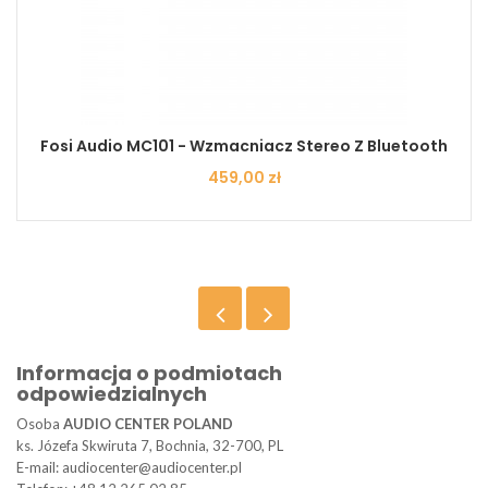
Fosi Audio MC101 - Wzmacniacz Stereo Z Bluetooth
Cena
459,00 zł
Informacja o podmiotach
odpowiedzialnych
Osoba
AUDIO CENTER POLAND
ks. Józefa Skwiruta 7, Bochnia, 32-700, PL
E-mail: audiocenter@audiocenter.pl