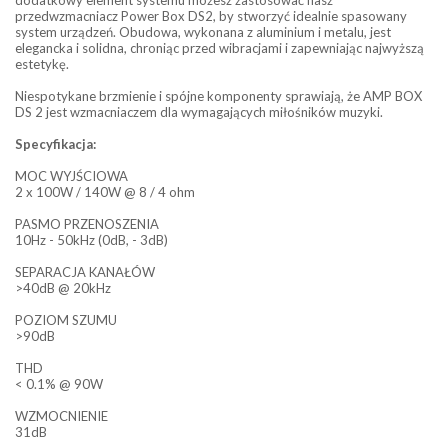
przedwzmacniacz Power Box DS2, by stworzyć idealnie spasowany
system urządzeń. Obudowa, wykonana z aluminium i metalu, jest
elegancka i solidna, chroniąc przed wibracjami i zapewniając najwyższą
estetykę.
Niespotykane brzmienie i spójne komponenty sprawiają, że AMP BOX
DS 2 jest wzmacniaczem dla wymagających miłośników muzyki.
Specyfikacja:
MOC WYJŚCIOWA
2 x 100W / 140W @ 8 / 4 ohm
PASMO PRZENOSZENIA
10Hz - 50kHz (0dB, - 3dB)
SEPARACJA KANAŁÓW
>40dB @ 20kHz
POZIOM SZUMU
>90dB
THD
< 0.1% @ 90W
WZMOCNIENIE
31dB