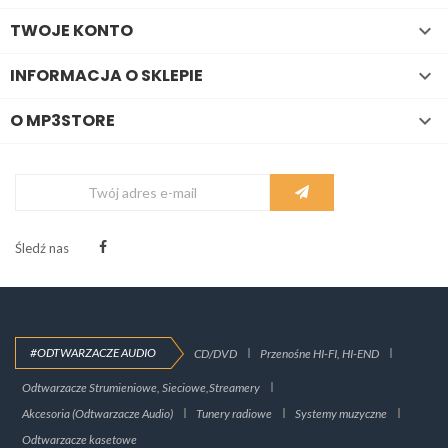
TWOJE KONTO

INFORMACJA O SKLEPIE

O MP3STORE

Śledź nas
#ODTWARZACZE AUDIO
CD/DVD
Przenośne HI-FI, HI-END
Odtwarzacze Strumieniowe, Sieciowe,Streamery
Akcesoria (Odtwarzacze Audio)
Tunery radiowe
Systemy muzyczne
Odtwarzacze kasetowe