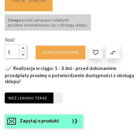
~345 ZŁ * 10 RAT 0%
Uwaga
przed zakupami ratalnymi
prosimy skontaktować się z obsługą sklepu.
Ilość

compare_arrows
DODAJ DO KOSZYKA

Realizacja w ciągu: 1 - 3 dni - przed dokonaniem
przedpłaty prosimy o potwierdzenie dostępności z obsługą
sklepu!
WEŹ LEASING TERAZ
Zapytaj o produkt