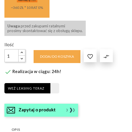
~360 ZŁ * 10 RAT 0%
Uwaga
przed zakupami ratalnymi
prosimy skontaktować się z obsługą sklepu.
Ilość

compare_arrows
DODAJ DO KOSZYKA

Realizacja w ciągu: 24h!
WEŹ LEASING TERAZ
Zapytaj o produkt
OPIS