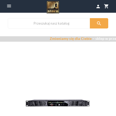

shopping_cart
person

Zmieniamy się dla Ciebie
– sklep w prze