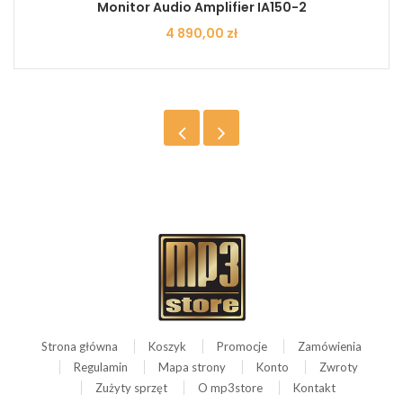
Monitor Audio Amplifier IA150-2
Cena
4 890,00 zł
Strona główna
Koszyk
Promocje
Zamówienia
Regulamin
Mapa strony
Konto
Zwroty
Zużyty sprzęt
O mp3store
Kontakt