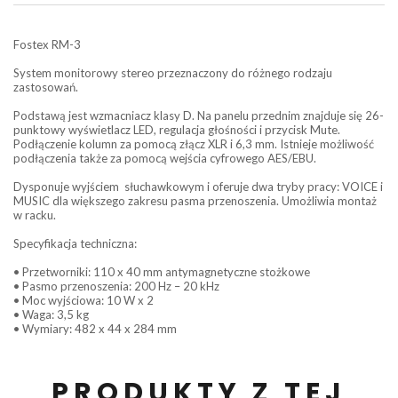
Fostex RM-3
System monitorowy stereo przeznaczony do różnego rodzaju
zastosowań.
Podstawą jest wzmacniacz klasy D. Na panelu przednim znajduje się 26-
punktowy wyświetlacz LED, regulacja głośności i przycisk Mute.
Podłączenie kolumn za pomocą złącz XLR i 6,3 mm. Istnieje możliwość
podłączenia także za pomocą wejścia cyfrowego AES/EBU.
Dysponuje wyjściem słuchawkowym i oferuje dwa tryby pracy: VOICE i
MUSIC dla większego zakresu pasma przenoszenia. Umożliwia montaż
w racku.
Specyfikacja techniczna:
• Przetworniki: 110 x 40 mm antymagnetyczne stożkowe
• Pasmo przenoszenia: 200 Hz – 20 kHz
• Moc wyjściowa: 10 W x 2
• Waga: 3,5 kg
• Wymiary: 482 x 44 x 284 mm
PRODUKTY Z TEJ