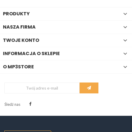
PRODUKTY

NASZA FIRMA

TWOJE KONTO

INFORMACJA O SKLEPIE

O MP3STORE

Śledź nas