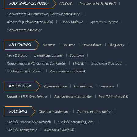
#ODTWARZACZE AUDIO
CD/DVD
Przenośne HI-FI, HI-END
Odtwarzacze Strumieniowe, Sieciowe,Streamery
Akcesoria (Odtwarzacze Audio)
Tunery radiowe
Systemy muzyczne
Odtwarzacze kasetowe
#SŁUCHAWKI
Nauszne
Douszne
Dokanałowe
Dla graczy
Hi-Fi & Studio
Z redukcją szumów
Sportowe
Komunikacyjne PC, Gaming, Call Center
HI-END
Słuchawki Bluetooth
Słuchawki z mikrofonem
Akcesoria do słuchawek
#MIKROFONY
Pojemnościowe
Dynamiczne
Lampowe
Karaoke, USB, Smartphone
Akcesoria do mikrofonów
Inne (Mikrofony DJ)
#GŁOŚNIKI
Głośniki instalacyjne
Głośniki multimedialne
Głośniki przenośne/bluetooth
Głośniki Streaming/WIFI
Głośniki zewnętrzne
Akcesoria (Głośniki)