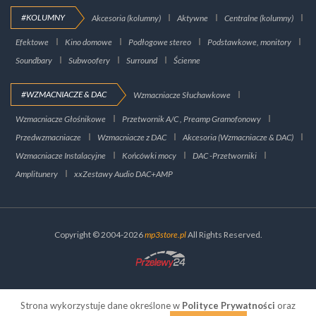
#KOLUMNY
Akcesoria (kolumny)
Aktywne
Centralne (kolumny)
Efektowe
Kino domowe
Podłogowe stereo
Podstawkowe, monitory
Soundbary
Subwoofery
Surround
Ścienne
#WZMACNIACZE & DAC
Wzmacniacze Słuchawkowe
Wzmacniacze Głośnikowe
Przetwornik A/C , Preamp Gramofonowy
Przedwzmacniacze
Wzmacniacze z DAC
Akcesoria (Wzmacniacze & DAC)
Wzmacniacze Instalacyjne
Końcówki mocy
DAC -Przetworniki
Amplitunery
xxZestawy Audio DAC+AMP
Copyright © 2004-2026
mp3store.pl
All Rights Reserved.
Strona wykorzystuje dane określone w
Polityce Prywatności
oraz