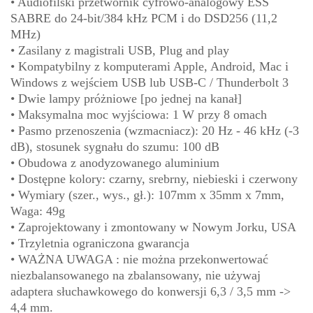
• Audiofilski przetwornik cyfrowo-analogowy ESS
SABRE do 24-bit/384 kHz PCM i do DSD256 (11,2
MHz)
• Zasilany z magistrali USB, Plug and play
• Kompatybilny z komputerami Apple, Android, Mac i
Windows z wejściem USB lub USB-C / Thunderbolt 3
• Dwie lampy próżniowe [po jednej na kanał]
• Maksymalna moc wyjściowa: 1 W przy 8 omach
• Pasmo przenoszenia (wzmacniacz): 20 Hz - 46 kHz (-3
dB), stosunek sygnału do szumu: 100 dB
• Obudowa z anodyzowanego aluminium
• Dostępne kolory: czarny, srebrny, niebieski i czerwony
• Wymiary (szer., wys., gł.): 107mm x 35mm x 7mm,
Waga: 49g
• Zaprojektowany i zmontowany w Nowym Jorku, USA
• Trzyletnia ograniczona gwarancja
• WAŻNA UWAGA : nie można przekonwertować
niezbalansowanego na zbalansowany, nie używaj
adaptera słuchawkowego do konwersji 6,3 / 3,5 mm ->
4,4 mm.