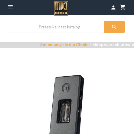

shopping_cart
person

Zmieniamy się dla Ciebie
– sklep w przebudowie –
Pr