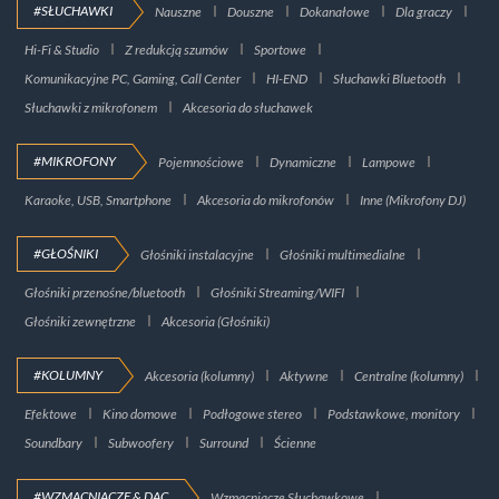
#SŁUCHAWKI
Nauszne
Douszne
Dokanałowe
Dla graczy
Hi-Fi & Studio
Z redukcją szumów
Sportowe
Komunikacyjne PC, Gaming, Call Center
HI-END
Słuchawki Bluetooth
Słuchawki z mikrofonem
Akcesoria do słuchawek
#MIKROFONY
Pojemnościowe
Dynamiczne
Lampowe
Karaoke, USB, Smartphone
Akcesoria do mikrofonów
Inne (Mikrofony DJ)
#GŁOŚNIKI
Głośniki instalacyjne
Głośniki multimedialne
Głośniki przenośne/bluetooth
Głośniki Streaming/WIFI
Głośniki zewnętrzne
Akcesoria (Głośniki)
#KOLUMNY
Akcesoria (kolumny)
Aktywne
Centralne (kolumny)
Efektowe
Kino domowe
Podłogowe stereo
Podstawkowe, monitory
Soundbary
Subwoofery
Surround
Ścienne
#WZMACNIACZE & DAC
Wzmacniacze Słuchawkowe