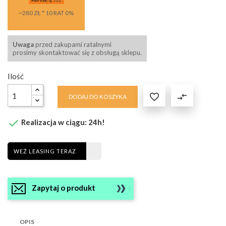
~280 ZŁ * 10 RAT 0%
Uwaga
przed zakupami ratalnymi
prosimy skontaktować się z obsługą sklepu.
Ilość

compare_arrows
DODAJ DO KOSZYKA

Realizacja w ciągu: 24h!
WEŹ LEASING TERAZ
Zapytaj o produkt
OPIS