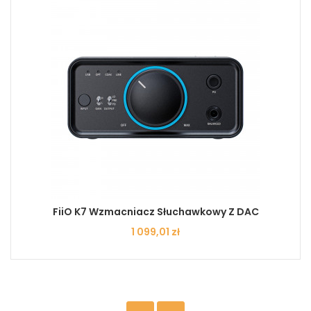
FiiO K7 Wzmacniacz Słuchawkowy Z DAC
Cena
1 099,01 zł