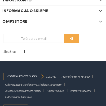
TWOJE KONTO

INFORMACJA O SKLEPIE

O MP3STORE

Śledź nas
#ODTWARZACZE AUDIO
CD/DVD
Przenośne HI-FI, HI-END
Odtwarzacze Strumieniowe, Sieciowe,Streamery
Akcesoria (Odtwarzacze Audio)
Tunery radiowe
Systemy muzyczne
Odtwarzacze kasetowe