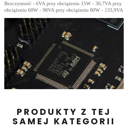
Bezczynność - 6VA przy obciążeniu 15W - 30,7VA przy
obciążeniu 60W - 98VA przy obciążeniu 80W - 133,9VA
PRODUKTY Z TEJ
SAMEJ KATEGORII