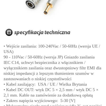
• Wejście zasilania: 100-240Vac / 50-60Hz (wersja UE /
USA)
90 - 110Vac / 50-60Hz (wersja JP) Gniazdo zasilania
IEC C14, uchwyt bezpiecznika z włącznikiem /
wyłącznikiem zasilania oraz dwustopniowy filtr EMI dla
niskiej impedancji z lepszym tłumieniem szumów w
zastosowaniach o niskiej częstotliwości
• Kabel zasilający: USA / UE / Wielka Brytania
• Kabel DC OUT: wtyk DC 5 × 2,5 mm / wtyk DC 5 ×
2,1 mm. Kable na zamówienie za dodatkową opłatą
• Zakres napięcia wyjściowego: 5-30 [V]
• Maksymalny ciągły prąd wyjściowy (dla V_out poniżej