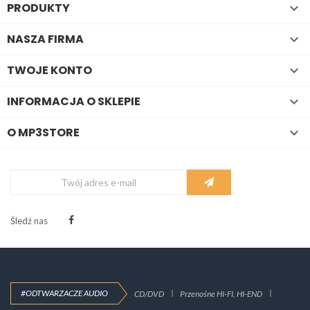
PRODUKTY

NASZA FIRMA

TWOJE KONTO

INFORMACJA O SKLEPIE

O MP3STORE

Śledź nas
#ODTWARZACZE AUDIO
CD/DVD
Przenośne HI-FI, HI-END