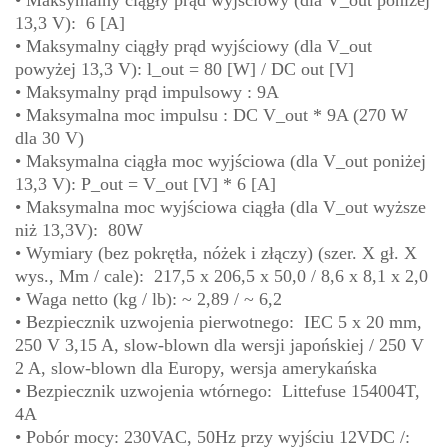
13,3 V): 6 [A]
• Maksymalny ciągły prąd wyjściowy (dla V_out
powyżej 13,3 V): l_out = 80 [W] / DC out [V]
• Maksymalny prąd impulsowy : 9A
• Maksymalna moc impulsu : DC V_out * 9A (270 W
dla 30 V)
• Maksymalna ciągła moc wyjściowa (dla V_out poniżej
13,3 V): P_out = V_out [V] * 6 [A]
• Maksymalna moc wyjściowa ciągła (dla V_out wyższe
niż 13,3V): 80W
• Wymiary (bez pokrętła, nóżek i złączy) (szer. X gł. X
wys., Mm / cale): 217,5 x 206,5 x 50,0 / 8,6 x 8,1 x 2,0
• Waga netto (kg / lb): ~ 2,89 / ~ 6,2
• Bezpiecznik uzwojenia pierwotnego: IEC 5 x 20 mm,
250 V 3,15 A, slow-blown dla wersji japońskiej / 250 V
2 A, slow-blown dla Europy, wersja amerykańska
• Bezpiecznik uzwojenia wtórnego: Littefuse 154004T,
4A
• Pobór mocy: 230VAC, 50Hz przy wyjściu 12VDC /: