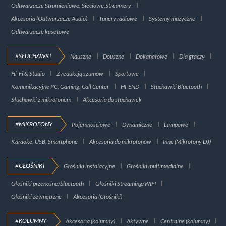
Odtwarzacze Strumieniowe, Sieciowe,Streamery
Akcesoria (Odtwarzacze Audio)
Tunery radiowe
Systemy muzyczne
Odtwarzacze kasetowe
#SŁUCHAWKI
Nauszne
Douszne
Dokanałowe
Dla graczy
Hi-Fi & Studio
Z redukcją szumów
Sportowe
Komunikacyjne PC, Gaming, Call Center
HI-END
Słuchawki Bluetooth
Słuchawki z mikrofonem
Akcesoria do słuchawek
#MIKROFONY
Pojemnościowe
Dynamiczne
Lampowe
Karaoke, USB, Smartphone
Akcesoria do mikrofonów
Inne (Mikrofony DJ)
#GŁOŚNIKI
Głośniki instalacyjne
Głośniki multimedialne
Głośniki przenośne/bluetooth
Głośniki Streaming/WIFI
Głośniki zewnętrzne
Akcesoria (Głośniki)
#KOLUMNY
Akcesoria (kolumny)
Aktywne
Centralne (kolumny)