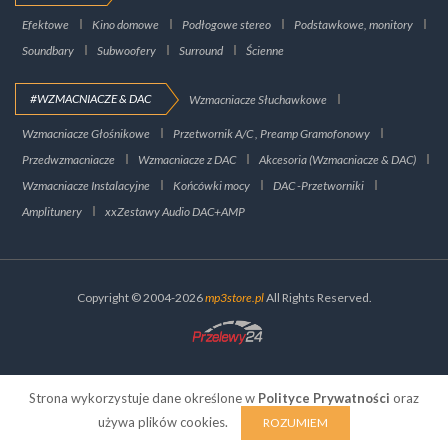
Efektowe
Kino domowe
Podłogowe stereo
Podstawkowe, monitory
Soundbary
Subwoofery
Surround
Ścienne
#WZMACNIACZE & DAC
Wzmacniacze Słuchawkowe
Wzmacniacze Głośnikowe
Przetwornik A/C , Preamp Gramofonowy
Przedwzmacniacze
Wzmacniacze z DAC
Akcesoria (Wzmacniacze & DAC)
Wzmacniacze Instalacyjne
Końcówki mocy
DAC -Przetworniki
Amplitunery
xxZestawy Audio DAC+AMP
Copyright © 2004-2026
mp3store.pl
All Rights Reserved.
Strona wykorzystuje dane określone w
Polityce Prywatności
oraz
używa plików cookies.
ROZUMIEM