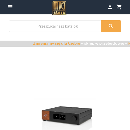

shopping_cart
person

Zmieniamy się dla Ciebie
– sklep w przebudowie –
Przepra