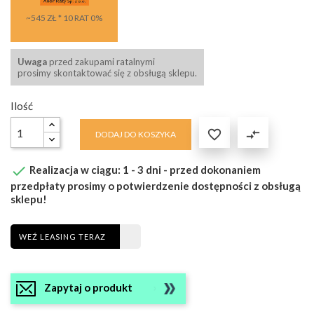
~545 ZŁ * 10 RAT 0%
Uwaga
przed zakupami ratalnymi
prosimy skontaktować się z obsługą sklepu.
Ilość

compare_arrows
DODAJ DO KOSZYKA

Realizacja w ciągu: 1 - 3 dni - przed dokonaniem
przedpłaty prosimy o potwierdzenie dostępności z obsługą
sklepu!
WEŹ LEASING TERAZ
Zapytaj o produkt