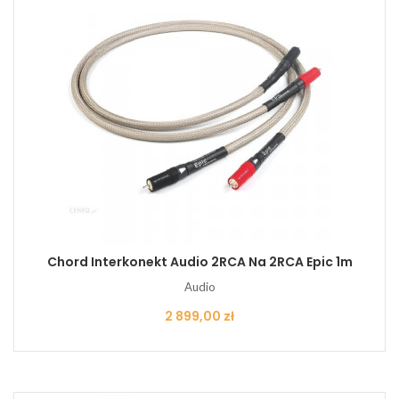
Chord Interkonekt Audio 2RCA Na 2RCA Epic 1m
Audio
Cena
2 899,00 zł