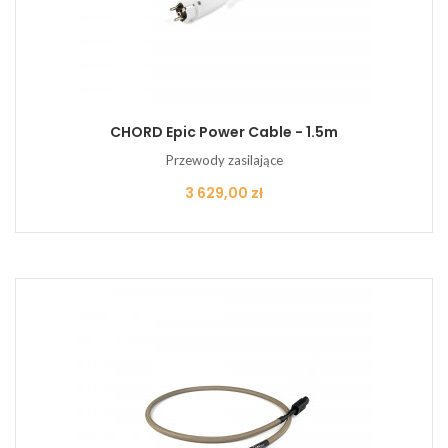
CHORD Epic Power Cable - 1.5m
Przewody zasilające
Cena
3 629,00 zł