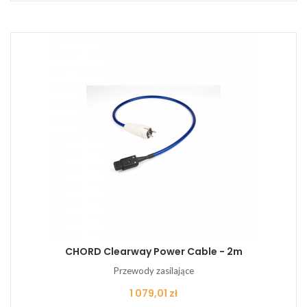
CHORD Clearway Power Cable - 2m
Przewody zasilające
Cena
1 079,01 zł