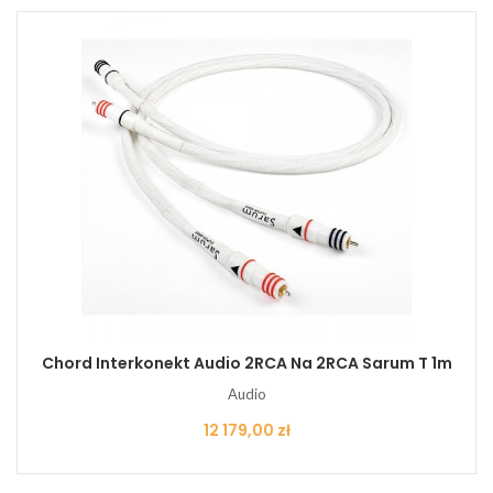
Chord Interkonekt Audio 2RCA Na 2RCA Sarum T 1m
Audio
Cena
12 179,00 zł