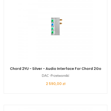
Chord 2YU - Silver - Audio Interface For Chord 2Go
DAC -Przetworniki
Cena
2 590,00 zł