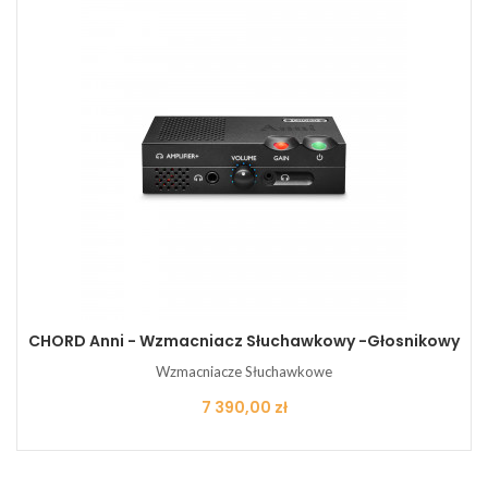
CHORD Anni - Wzmacniacz Słuchawkowy -Głosnikowy
Wzmacniacze Słuchawkowe
Cena
7 390,00 zł