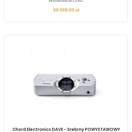
Wzmacniacze z DAC
Cena
56 999,00 zł
Chord Electronics DAVE - Srebrny POWYSTAWOWY