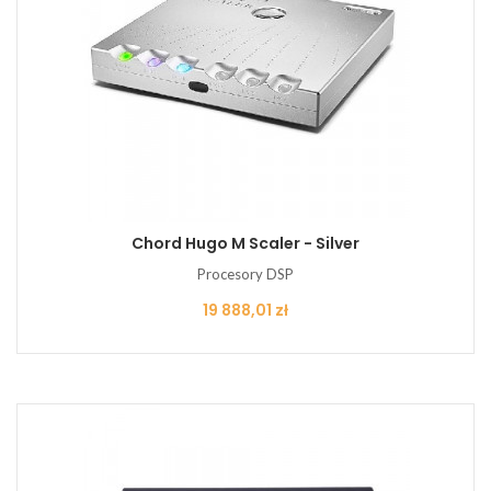
Chord Hugo M Scaler - Silver
Procesory DSP
Cena
19 888,01 zł