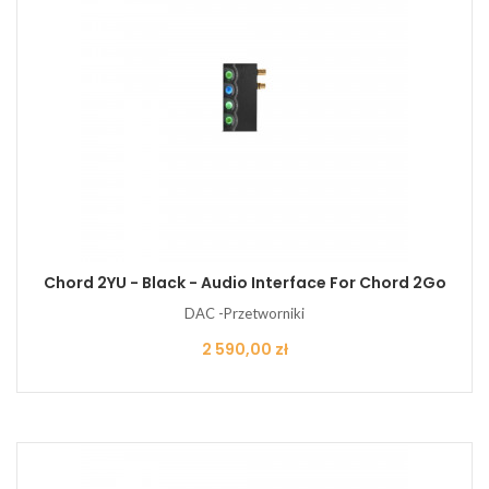
Chord 2YU - Black - Audio Interface For Chord 2Go
DAC -Przetworniki
Cena
2 590,00 zł