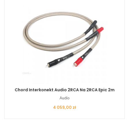
Chord Interkonekt Audio 2RCA Na 2RCA Epic 2m
Audio
Cena
4 059,00 zł