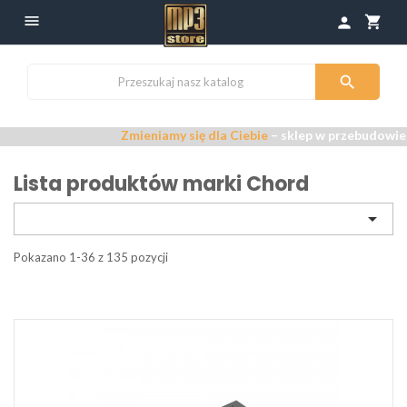

shopping_cart
person

Zmieniamy się dla Ciebie
– sklep w przebudowie –
Przepr
Lista produktów marki Chord

Pokazano 1-36 z 135 pozycji