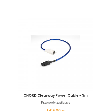
CHORD Clearway Power Cable - 3m
Przewody zasilające
Cena
1 419,00 zł