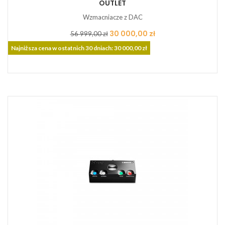
OUTLET
Wzmacniacze z DAC
Cena
Cena
30 000,00 zł
56 999,00 zł
podstawowa
Najniższa cena w ostatnich 30 dniach: 30 000,00 zł