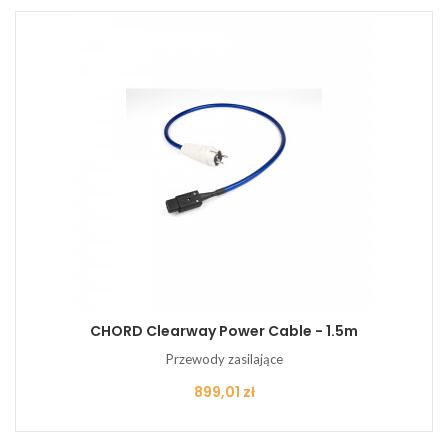
CHORD Clearway Power Cable - 1.5m
Przewody zasilające
Cena
899,01 zł