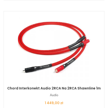
Chord Interkonekt Audio 2RCA Na 2RCA Shawnline 1m
Audio
Cena
1 449,00 zł