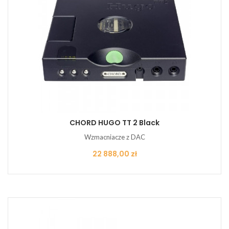
CHORD HUGO TT 2 Black
Wzmacniacze z DAC
Cena
22 888,00 zł