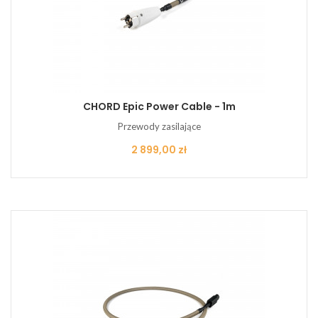
CHORD Epic Power Cable - 1m
Przewody zasilające
Cena
2 899,00 zł