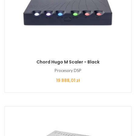
Chord Hugo M Scaler - Black
Procesory DSP
Cena
19 888,01 zł