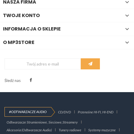
NASZA FIRMA

TWOJE KONTO

INFORMACJA O SKLEPIE

O MP3STORE

Śledź nas
#ODTWARZACZE AUDIO
CD/DVD
Przenośne HI-FI, HI-END
Odtwarzacze Strumieniowe, Sieciowe,Streamery
Akcesoria (Odtwarzacze Audio)
Tunery radiowe
Systemy muzyczne