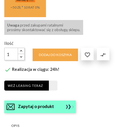
~50 ZŁ * 10 RAT 0%
Uwaga
przed zakupami ratalnymi
prosimy skontaktować się z obsługą sklepu.
Ilość

compare_arrows
DODAJ DO KOSZYKA

Realizacja w ciągu: 24h!
WEŹ LEASING TERAZ
Zapytaj o produkt
OPIS