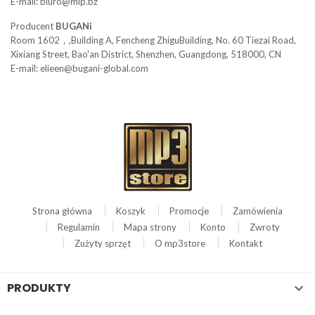
E-mail: biuro@mip.bz
Producent
BUGANi
Room 1602，,Building A, Fencheng ZhiguBuilding, No. 60 Tiezai Road,
Xixiang Street, Bao'an District, Shenzhen, Guangdong, 518000, CN
E-mail: elieen@bugani-global.com
Strona główna
Koszyk
Promocje
Zamówienia
Regulamin
Mapa strony
Konto
Zwroty
Zużyty sprzęt
O mp3store
Kontakt
PRODUKTY
