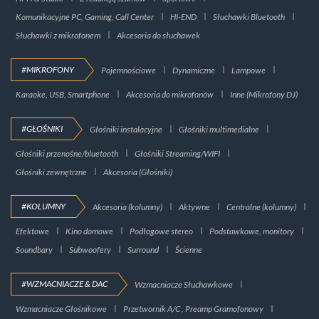
Komunikacyjne PC, Gaming, Call Center
HI-END
Słuchawki Bluetooth
Słuchawki z mikrofonem
Akcesoria do słuchawek
#MIKROFONY
Pojemnościowe
Dynamiczne
Lampowe
Karaoke, USB, Smartphone
Akcesoria do mikrofonów
Inne (Mikrofony DJ)
#GŁOŚNIKI
Głośniki instalacyjne
Głośniki multimedialne
Głośniki przenośne/bluetooth
Głośniki Streaming/WIFI
Głośniki zewnętrzne
Akcesoria (Głośniki)
#KOLUMNY
Akcesoria (kolumny)
Aktywne
Centralne (kolumny)
Efektowe
Kino domowe
Podłogowe stereo
Podstawkowe, monitory
Soundbary
Subwoofery
Surround
Ścienne
#WZMACNIACZE & DAC
Wzmacniacze Słuchawkowe
Wzmacniacze Głośnikowe
Przetwornik A/C , Preamp Gramofonowy