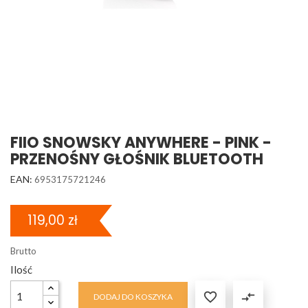
FIIO SNOWSKY ANYWHERE - PINK -
PRZENOŚNY GŁOŚNIK BLUETOOTH
EAN:
6953175721246
119,00 zł
Brutto
Ilość

compare_arrows
DODAJ DO KOSZYKA