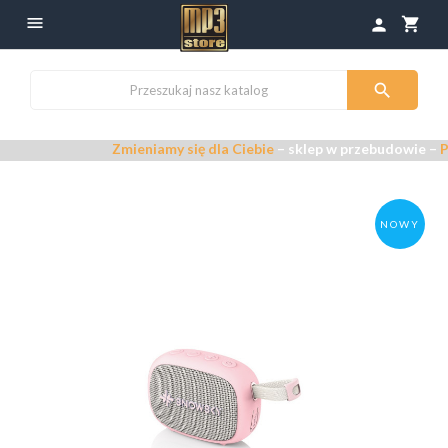

shopping_cart
person

Zmieniamy się dla Ciebie
– sklep w przebudowie –
Przep
NOWY