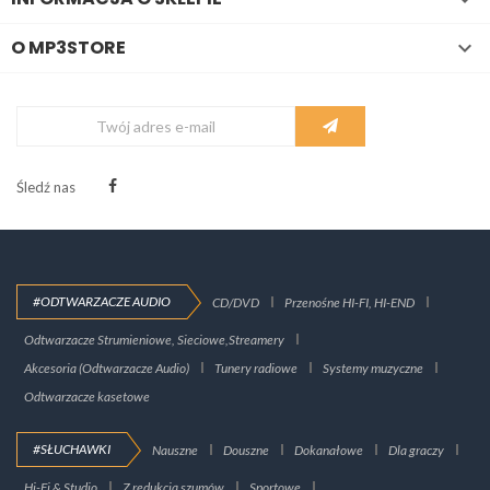
O MP3STORE

Śledź nas
#ODTWARZACZE AUDIO
CD/DVD
Przenośne HI-FI, HI-END
Odtwarzacze Strumieniowe, Sieciowe,Streamery
Akcesoria (Odtwarzacze Audio)
Tunery radiowe
Systemy muzyczne
Odtwarzacze kasetowe
#SŁUCHAWKI
Nauszne
Douszne
Dokanałowe
Dla graczy
Hi-Fi & Studio
Z redukcją szumów
Sportowe