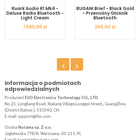
Ruark Audio R1 Mk4 -
BUGANI Brief - Black Gold
Deluxe Radio Bluetooth -
- Przenośny Głośnik
Light Cream
Bluetooth
Cena
1 590,00 zł
Cena
269,00 zł
Informacja o podmiotach
odpowiedzialnych
Producent
FiiO Electronics Technology CO., LTD
No.21, Longliang Road, Xialiang Village,Longgui Street,, GuangZhou
(District Baiyun ), 510540, CN
E-mail: support@fiio.com
Osoba
Nutama sp. Z o.o.
Jagielonska 77B/8, Warszawa, 03-215, PL
E-mail: kontakt@nutama.com