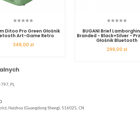
m Ditoo Pro Green Głośnik
BUGANI Brief Lamborghin
uetooth Art-Game Retro
Branded - Black+silver - P
Głośnik Bluetooth
Cena
349,00 zł
Cena
299,00 zł
alnych
-797, PL
D
trict, Huizhou (Guangdong Sheng), 516025, CN