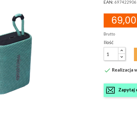
EAN:
697422906
69,00 
Brutto
Ilość

Realizacja w
Zapytaj 