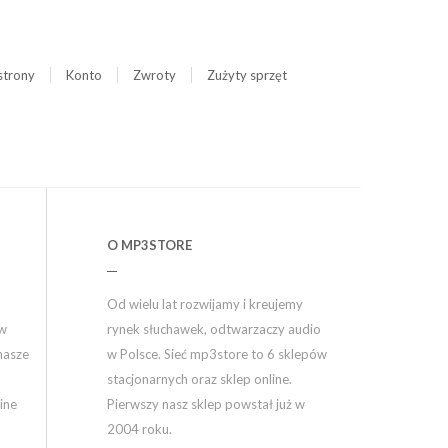
strony
Konto
Zwroty
Zużyty sprzęt
O MP3STORE
Od wielu lat rozwijamy i kreujemy
ów
rynek słuchawek, odtwarzaczy audio
nasze
w Polsce. Sieć mp3store to 6 sklepów
stacjonarnych oraz sklep online.
ine
Pierwszy nasz sklep powstał już w
2004 roku.