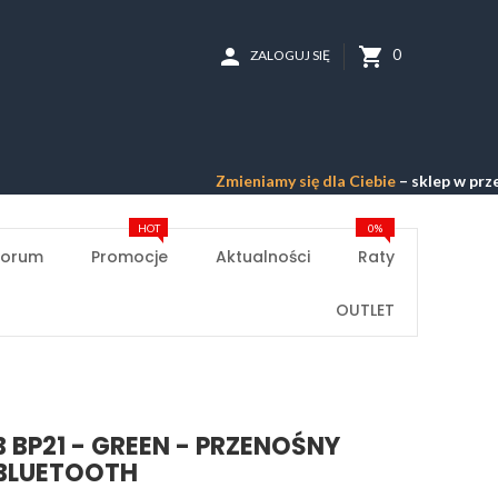
person
shopping_cart
0
ZALOGUJ SIĘ
Zmieniamy się dla Ciebie
– sklep w przebudowie 
HOT
0%
Forum
Promocje
Aktualności
Raty
OUTLET
 BP21 - GREEN - PRZENOŚNY
 BLUETOOTH