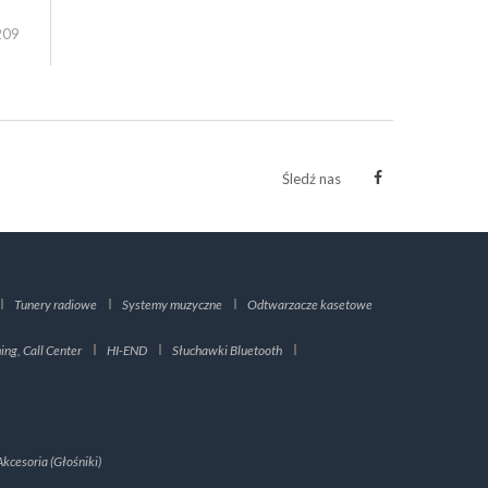
209
Śledź nas
Tunery radiowe
Systemy muzyczne
Odtwarzacze kasetowe
ng, Call Center
HI-END
Słuchawki Bluetooth
Akcesoria (Głośniki)