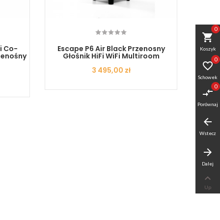
0
shopping_cart
i Co-
Escape P6 Air Black Przenosny
Esc
Koszyk
rzenośny
Głośnik HiFi WiFi Multiroom
0

Cena
3 495,00 zł
Schowek
0
compare_arrows
Porównaj
arrow_back
Wstecz
arrow_forward
Dalej

Up