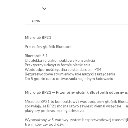

OPIS
Microlab BP21
Przenośny głośnik Bluetooth
Bluetooth 5.1
Ultralekka i ultrakompaktowa konstrukcja
Praktyczny uchwyt w formie pierścienia
Wodoodporność zgodna ze standardem IPX4
Bezprzewodowe strumieniowanie muzyki z urządzenia
Do 5 godzin czasu odtwarzania na jednym ładowaniu
Microlab BP21 — Przenośny głośnik Bluetooth odporny n
Microlab BP21 to kompaktowy i wodoodporny głośnik Bluetoot
sprawiają, że BP21 można łatwo zawiesić niemal wszędzie — na
plaży czy podczas lekkiego deszczu.
Wyposażony w 5-watowy system bezprzewodowej transmisji ora
treningów czy podróży.