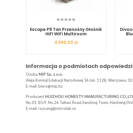
nośny
Escape P9 Tan Przenośny Głośnik
Divoo
h
HiFI WiFi Multiroom
Bl
Cena
4 999,00 zł
Informacja o podmiotach odpowiedzi
Osoba
MIP Sp. z.o.o.
Aleja Komisji Edukacji Narodowej 36 lok. 112B, Warszawa, 02
E-mail: biuro@mip.bz
Producent
HUIZHOU HONESTY MANUFACTURING CO.,LT
No.01. B5/F, No.26 Taihao Road,Sandong Town, Huicheng Dis
E-mail: royyang@microlab.cn