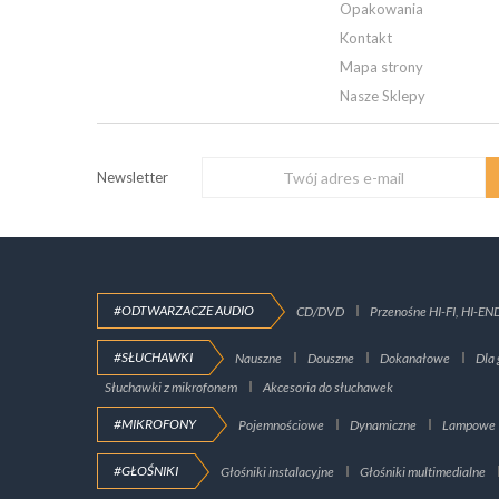
Opakowania
Kontakt
Mapa strony
Nasze Sklepy
Newsletter
#ODTWARZACZE AUDIO
CD/DVD
Przenośne HI-FI, HI-EN
#SŁUCHAWKI
Nauszne
Douszne
Dokanałowe
Dla 
Słuchawki z mikrofonem
Akcesoria do słuchawek
#MIKROFONY
Pojemnościowe
Dynamiczne
Lampowe
#GŁOŚNIKI
Głośniki instalacyjne
Głośniki multimedialne