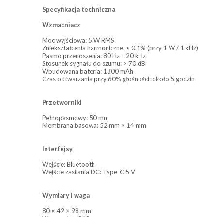
Specyfikacja techniczna
Wzmacniacz
Moc wyjściowa: 5 W RMS
Zniekształcenia harmoniczne: < 0,1% (przy 1 W / 1 kHz)
Pasmo przenoszenia: 80 Hz – 20 kHz
Stosunek sygnału do szumu: > 70 dB
Wbudowana bateria: 1300 mAh
Czas odtwarzania przy 60% głośności: około 5 godzin
Przetworniki
Pełnopasmowy: 50 mm
Membrana basowa: 52 mm × 14 mm
Interfejsy
Wejście: Bluetooth
Wejście zasilania DC: Type-C 5 V
Wymiary i waga
80 × 42 × 98 mm