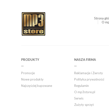
Strona gł
O mp
PRODUKTY
NASZA FIRMA
Promocje
Reklamacje i Zwroty
Nowe produkty
Polityka prywatności
Najczęściej kupowane
Regulamin
O mp3store.pl
Serwis
Zużyty sprzęt