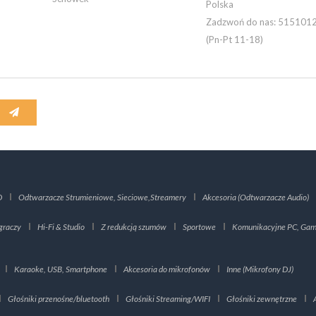
Polska
Zadzwoń do nas:
515101
(Pn-Pt 11-18)
D
Odtwarzacze Strumieniowe, Sieciowe,Streamery
Akcesoria (Odtwarzacze Audio)
graczy
Hi-Fi & Studio
Z redukcją szumów
Sportowe
Komunikacyjne PC, Gami
Karaoke, USB, Smartphone
Akcesoria do mikrofonów
Inne (Mikrofony DJ)
Głośniki przenośne/bluetooth
Głośniki Streaming/WIFI
Głośniki zewnętrzne