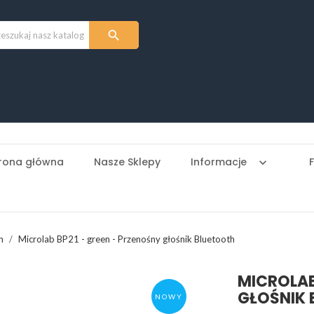

rona główna
Nasze Sklepy
Informacje
keyboard_arrow_down
h
Microlab BP21 - green - Przenośny głośnik Bluetooth
MICROLAB
GŁOŚNIK
NOWY