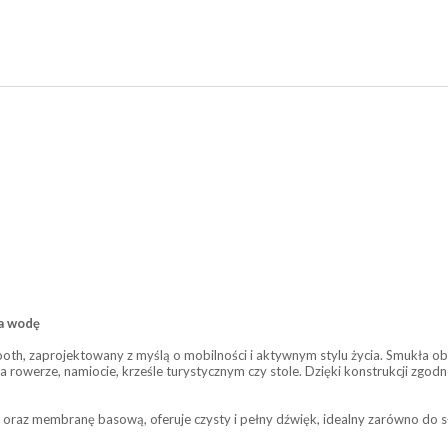
a wodę
h, zaprojektowany z myślą o mobilności i aktywnym stylu życia. Smukła ob
 rowerze, namiocie, krześle turystycznym czy stole. Dzięki konstrukcji zgo
z membranę basową, oferuje czysty i pełny dźwięk, idealny zarówno do słuc