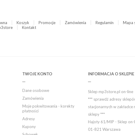
ówna
Koszyk
Promocje
Zamówienia
Regulamin
Mapa 
3store
Kontakt
TWOJE KONTO
INFORMACJA O SKLEPIE
Dane osobowe
Sklep mp3store.pl on-line
Zamówienia
*** sprawdź adresy sklep
Moje pokwitowania - korekty
stacjonarnych w zakładce 
płatności
sklepy ***
Adresy
Hajoty 61/MIP - Sklep on-l
Kupony
01-821 Warszawa
Schowek