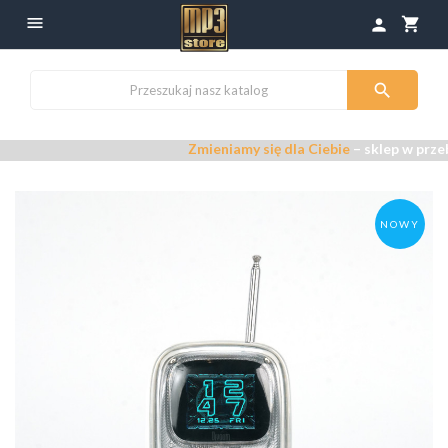

shopping_cart
person

Zmieniamy się dla Ciebie
– sklep w przebudowi
NOWY