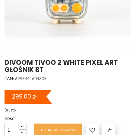
DIVOOM TIVOO 2 WHITE PIXEL ART
GŁOŚNIK BT
EAN:
6958444604305
299,00 zł
Brutto
Ilość

compare_arrows
DODAJ DO KOSZYKA