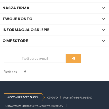
NASZA FIRMA

TWOJE KONTO

INFORMACJA O SKLEPIE

O MP3STORE

Śledź nas
#ODTWARZACZE AUDIO
CD/DVD
Przenośne HI-FI, HI-END
Odtwarzacze Strumieniowe, Sieciowe,Streamery