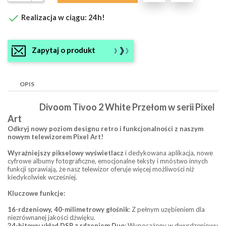

Realizacja w ciągu: 24h!
Zapytaj o produkt
OPIS
Divoom Tivoo 2 White Przełom w serii Pixel
Art
Odkryj nowy poziom designu retro i funkcjonalności z naszym
nowym telewizorem Pixel Art!
Wyraźniejszy pikselowy wyświetlacz
i dedykowana aplikacja, nowe
cyfrowe albumy fotograficzne, emocjonalne teksty i mnóstwo innych
funkcji sprawiają, że nasz telewizor oferuje więcej możliwości niż
kiedykolwiek wcześniej.
Kluczowe funkcje:
16-rdzeniowy, 40-milimetrowy głośnik
: Z pełnym uzębieniem dla
niezrównanej jakości dźwięku.
24-bitowy układ DSP z rdzeniem Duo
: Wyposażony w dwurdzeniowy