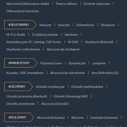
Akcesoria (Odtwarzacze Audio)
Tunery radiowe
Systemy muzyczne
Odtwarzacze kasetowe
#SŁUCHAWKI
Nauszne
Douszne
Dokanałowe
Dla graczy
Hi-Fi & Studio
Z redukcją szumów
Sportowe
Komunikacyjne PC, Gaming, Call Center
HI-END
Słuchawki Bluetooth
Słuchawki z mikrofonem
Akcesoria do słuchawek
#MIKROFONY
Pojemnościowe
Dynamiczne
Lampowe
Karaoke, USB, Smartphone
Akcesoria do mikrofonów
Inne (Mikrofony DJ)
#GŁOŚNIKI
Głośniki instalacyjne
Głośniki multimedialne
Głośniki przenośne/bluetooth
Głośniki Streaming/WIFI
Głośniki zewnętrzne
Akcesoria (Głośniki)
#KOLUMNY
Akcesoria (kolumny)
Aktywne
Centralne (kolumny)