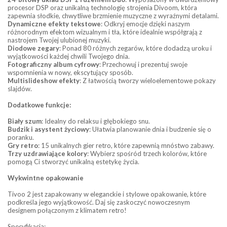
procesor DSP oraz unikalną technologię strojenia Divoom, która
zapewnia słodkie, chwytliwe brzmienie muzyczne z wyraźnymi detalami.
Dynamiczne efekty tekstowe
: Odkryj emocje dzięki naszym
różnorodnym efektom wizualnym i tła, które idealnie współgrają z
nastrojem Twojej ulubionej muzyki.
Diodowe zegary
: Ponad 80 różnych zegarów, które dodadzą uroku i
wyjątkowości każdej chwili Twojego dnia.
Fotograficzny album cyfrowy
: Przechowuj i prezentuj swoje
wspomnienia w nowy, ekscytujący sposób.
Multislideshow efekty
: Z łatwością tworzy wieloelementowe pokazy
slajdów.
Dodatkowe funkcje:
Biały szum
: Idealny do relaksu i głębokiego snu.
Budzik i asystent życiowy
: Ułatwia planowanie dnia i budzenie się o
poranku.
Gry retro
: 15 unikalnych gier retro, które zapewnią mnóstwo zabawy.
Trzy uzdrawiające kolory
: Wybierz spośród trzech kolorów, które
pomogą Ci stworzyć unikalną estetykę życia.
Wykwintne opakowanie
Tivoo 2 jest zapakowany w eleganckie i stylowe opakowanie, które
podkreśla jego wyjątkowość. Daj się zaskoczyć nowoczesnym
designem połączonym z klimatem retro!
Specyfikacja: