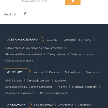
Śledź nas
#ODTWARZACZE AUDIO
CD/DVD
Przenośne HI-FI, HI-END
Odtwarzacze Strumieniowe, Sieciowe,Streamery
Akcesoria (Odtwarzacze Audio)
Tunery radiowe
Systemy muzyczne
Odtwarzacze kasetowe
#SŁUCHAWKI
Nauszne
Douszne
Dokanałowe
Dla graczy
Hi-Fi & Studio
Z redukcją szumów
Sportowe
Komunikacyjne PC, Gaming, Call Center
HI-END
Słuchawki Bluetooth
Słuchawki z mikrofonem
Akcesoria do słuchawek
#MIKROFONY
Pojemnościowe
Dynamiczne
Lampowe