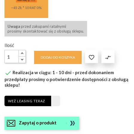
~45 ZŁ * 10 RAT 0%
Uwaga
przed zakupami ratalnymi
prosimy skontaktować się z obsługą sklepu.
Ilość

compare_arrows
DODAJ DO KOSZYKA

Realizacja w ciągu: 1 - 10 dni - przed dokonaniem
przedpłaty prosimy o potwierdzenie dostępności z obsługą
sklepu!
WEŹ LEASING TERAZ
Zapytaj o produkt