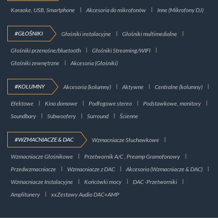
Karaoke, USB, Smartphone
Akcesoria do mikrofonów
Inne (Mikrofony DJ)
#GŁOŚNIKI
Głośniki instalacyjne
Głośniki multimedialne
Głośniki przenośne/bluetooth
Głośniki Streaming/WIFI
Głośniki zewnętrzne
Akcesoria (Głośniki)
#KOLUMNY
Akcesoria (kolumny)
Aktywne
Centralne (kolumny)
Efektowe
Kino domowe
Podłogowe stereo
Podstawkowe, monitory
Soundbary
Subwoofery
Surround
Ścienne
#WZMACNIACZE & DAC
Wzmacniacze Słuchawkowe
Wzmacniacze Głośnikowe
Przetwornik A/C , Preamp Gramofonowy
Przedwzmacniacze
Wzmacniacze z DAC
Akcesoria (Wzmacniacze & DAC)
Wzmacniacze Instalacyjne
Końcówki mocy
DAC -Przetworniki
Amplitunery
xxZestawy Audio DAC+AMP