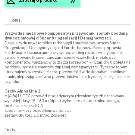
OPIS
Wszystkie metalowe komponenty i przewodniki zostały poddane
dwupoziomowej α Super Kriogenizacji i Demagnetyzacji.
Dzięki użyciu nowatorskich technologii i materiałów, proces Super
Kriogenizacji i Demagnetyzacji od Furutecha zauważalnie poprawia
każdy aspekt seansu audio czy wideo. Zabieg rozpoczyna głębokie,
uwarunkowane kriogeniczne zamrożenie wszystkich metalowych
komponentów, wliczając w to złącza i przewodniki. Etap drugi polega na
poddaniu tychże elementów zupełnej demagnetyzacji. Tym sposobem
utrzymujemy wszystkie złącza, przewodniki w doskonałym, stabilnym
stanie, ulepszając zarówno przewodnictwo elektryczne jak siłę i transfer
sygnału.
Cechy Alpha Line 2:
α (Alfa) U-OFC przewód z pojedynczym rdzeniem typ zbalansowany
wysokiej klasy FP-160 α (Alpha) wykonane ze stopu miedzianego,
pozłacane złącza RCA
specjalnej klasy polietylenowa izolacja
zestaw: długość 1.0 m/pc, 2cps/set
Testy: