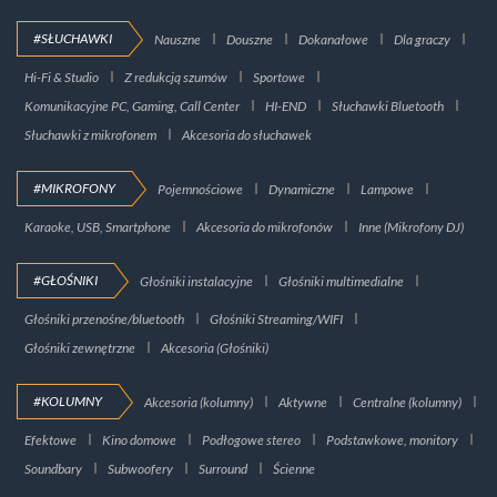
#SŁUCHAWKI
Nauszne
Douszne
Dokanałowe
Dla graczy
Hi-Fi & Studio
Z redukcją szumów
Sportowe
Komunikacyjne PC, Gaming, Call Center
HI-END
Słuchawki Bluetooth
Słuchawki z mikrofonem
Akcesoria do słuchawek
#MIKROFONY
Pojemnościowe
Dynamiczne
Lampowe
Karaoke, USB, Smartphone
Akcesoria do mikrofonów
Inne (Mikrofony DJ)
#GŁOŚNIKI
Głośniki instalacyjne
Głośniki multimedialne
Głośniki przenośne/bluetooth
Głośniki Streaming/WIFI
Głośniki zewnętrzne
Akcesoria (Głośniki)
#KOLUMNY
Akcesoria (kolumny)
Aktywne
Centralne (kolumny)
Efektowe
Kino domowe
Podłogowe stereo
Podstawkowe, monitory
Soundbary
Subwoofery
Surround
Ścienne