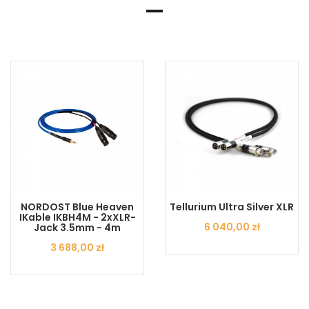
NORDOST Blue Heaven
Tellurium Ultra Silver XLR
IKable IKBH4M - 2xXLR-
Cena
6 040,00 zł
Jack 3.5mm - 4m
Cena
3 688,00 zł