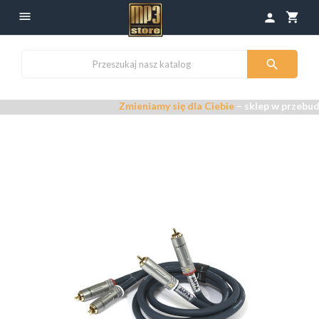

shopping_cart
person

Zmieniamy się dla Ciebie
– sklep w przebudowie –