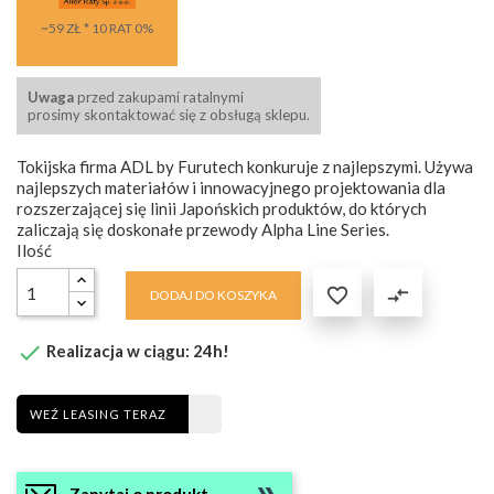
~59 ZŁ * 10 RAT 0%
Uwaga
przed zakupami ratalnymi
prosimy skontaktować się z obsługą sklepu.
Tokijska firma ADL by Furutech konkuruje z najlepszymi. Używa
najlepszych materiałów i innowacyjnego projektowania dla
rozszerzającej się linii Japońskich produktów, do których
zaliczają się doskonałe przewody Alpha Line Series.
Ilość

compare_arrows
DODAJ DO KOSZYKA

Realizacja w ciągu: 24h!
WEŹ LEASING TERAZ
Zapytaj o produkt