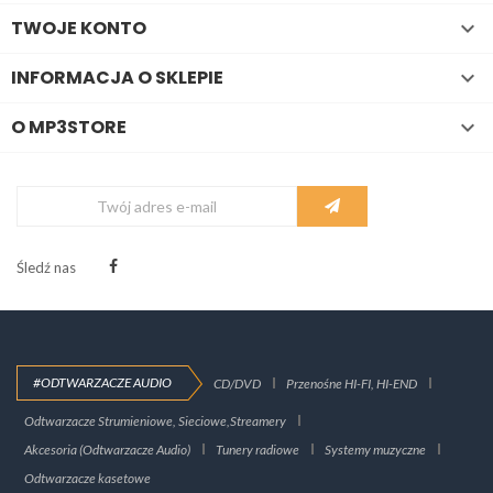
TWOJE KONTO

INFORMACJA O SKLEPIE

O MP3STORE

Śledź nas
#ODTWARZACZE AUDIO
CD/DVD
Przenośne HI-FI, HI-END
Odtwarzacze Strumieniowe, Sieciowe,Streamery
Akcesoria (Odtwarzacze Audio)
Tunery radiowe
Systemy muzyczne
Odtwarzacze kasetowe