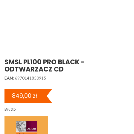
SMSL PL100 PRO BLACK -
ODTWARZACZ CD
EAN:
6970141850915
849,00 zł
Brutto