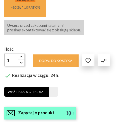
~85 ZŁ * 10 RAT 0%
Uwaga
przed zakupami ratalnymi
prosimy skontaktować się z obsługą sklepu.
Ilość

compare_arrows
DODAJ DO KOSZYKA

Realizacja w ciągu: 24h!
WEŹ LEASING TERAZ
Zapytaj o produkt