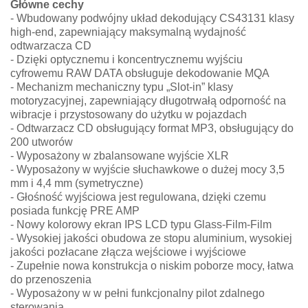
Główne cechy
- Wbudowany podwójny układ dekodujący CS43131 klasy
high-end, zapewniający maksymalną wydajność
odtwarzacza CD
- Dzięki optycznemu i koncentrycznemu wyjściu
cyfrowemu RAW DATA obsługuje dekodowanie MQA
- Mechanizm mechaniczny typu „Slot-in” klasy
motoryzacyjnej, zapewniający długotrwałą odporność na
wibracje i przystosowany do użytku w pojazdach
- Odtwarzacz CD obsługujący format MP3, obsługujący do
200 utworów
- Wyposażony w zbalansowane wyjście XLR
- Wyposażony w wyjście słuchawkowe o dużej mocy 3,5
mm i 4,4 mm (symetryczne)
- Głośność wyjściowa jest regulowana, dzięki czemu
posiada funkcję PRE AMP
- Nowy kolorowy ekran IPS LCD typu Glass-Film-Film
- Wysokiej jakości obudowa ze stopu aluminium, wysokiej
jakości pozłacane złącza wejściowe i wyjściowe
- Zupełnie nowa konstrukcja o niskim poborze mocy, łatwa
do przenoszenia
- Wyposażony w w pełni funkcjonalny pilot zdalnego
sterowania