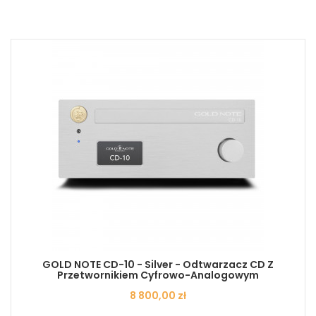
GOLD NOTE CD-10 - Silver - Odtwarzacz CD Z
Przetwornikiem Cyfrowo-Analogowym
Cena
8 800,00 zł