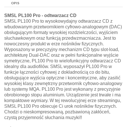
OPIS
SMSL PL100 Pro - odtwarzacz CD
SMSL PL100 Pro to wysokowydajny odtwarzacz CD z
wbudowanym przetwornikiem cyfrowo-analogowym (DAC)
obsługującym formaty wysokiej rozdzielczości, wyjściem
słuchawkowym oraz funkcją przedwzmacniacza. Jest to
nowoczesny produkt w erze nośników fizycznych.
Wyposażony w precyzyjny mechanizm CD typu slot-load,
architekturę Dual-DAC oraz w pełni funkcjonalne wyjście
symetryczne, PL100 Pro to wielofunkcyjny odtwarzacz CD
idealny dla audiofilów. SMSL wyposażył PL100 Pro w
funkcje łączności cyfrowej z dokładnością co do bitu,
obsługujące wyjścia optyczne i koncentryczne, aby zasilić
wysokiej klasy zewnętrzny przetwornik cyfrowo-analogowy
lub systemy MQA. PL100 Pro jest wykonany z precyzyjnie
obrobionego stopu aluminium. Urządzenie jest trwałe i ma
kompaktowe wymiary. W tej rewolucyjnej erze streamingu,
SMSL PL100 Pro obiecuje Ci urok nośników fizycznych.
Chodzi o nieskompresowaną, pozbawioną zakłóceń,
czystą przyjemność słuchania muzyki!!