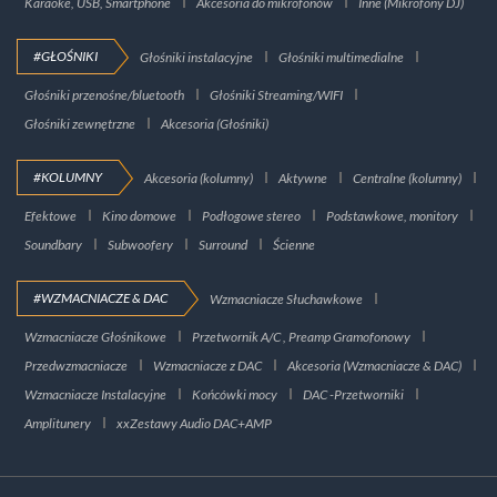
Karaoke, USB, Smartphone
Akcesoria do mikrofonów
Inne (Mikrofony DJ)
#GŁOŚNIKI
Głośniki instalacyjne
Głośniki multimedialne
Głośniki przenośne/bluetooth
Głośniki Streaming/WIFI
Głośniki zewnętrzne
Akcesoria (Głośniki)
#KOLUMNY
Akcesoria (kolumny)
Aktywne
Centralne (kolumny)
Efektowe
Kino domowe
Podłogowe stereo
Podstawkowe, monitory
Soundbary
Subwoofery
Surround
Ścienne
#WZMACNIACZE & DAC
Wzmacniacze Słuchawkowe
Wzmacniacze Głośnikowe
Przetwornik A/C , Preamp Gramofonowy
Przedwzmacniacze
Wzmacniacze z DAC
Akcesoria (Wzmacniacze & DAC)
Wzmacniacze Instalacyjne
Końcówki mocy
DAC -Przetworniki
Amplitunery
xxZestawy Audio DAC+AMP