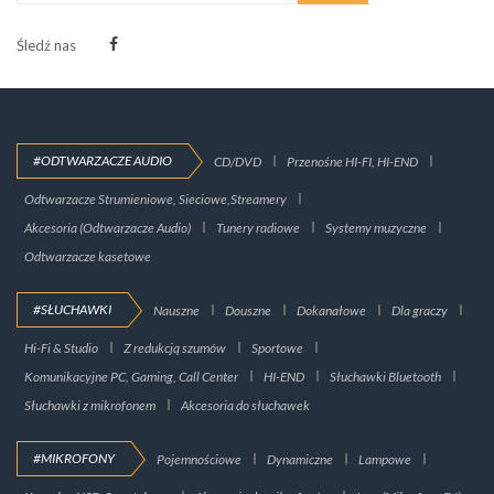
Śledź nas
#ODTWARZACZE AUDIO
CD/DVD
Przenośne HI-FI, HI-END
Odtwarzacze Strumieniowe, Sieciowe,Streamery
Akcesoria (Odtwarzacze Audio)
Tunery radiowe
Systemy muzyczne
Odtwarzacze kasetowe
#SŁUCHAWKI
Nauszne
Douszne
Dokanałowe
Dla graczy
Hi-Fi & Studio
Z redukcją szumów
Sportowe
Komunikacyjne PC, Gaming, Call Center
HI-END
Słuchawki Bluetooth
Słuchawki z mikrofonem
Akcesoria do słuchawek
#MIKROFONY
Pojemnościowe
Dynamiczne
Lampowe