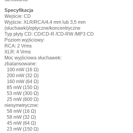
Specyfikacja
Wejście: CD
Wyjście: XLR/RCA/4,4 mm lub 3,5 mm
(słuchawki)/optyczne/koncentryczne
Typ płyty CD: CD/CD-R /CD-RW /MP3 CD
Poziom wyjściowy:
RCA: 2 Vrms
XLR: 4 Vrms
Moc wyjściowa słuchawek:
zbalansowane:
100 mW (16 Ω)
200 mW (32 Ω)
160 mW (64 Ω)
85 mW (150 Ω)
53 mW (300 Ω)
25 mW (600 Ω)
niesymetryczne:
58 mW (16 Ω)
58 mW (32 Ω)
45 mW (64 Ω)
23 mW (150 Ω)