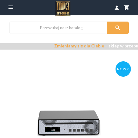

shopping_cart
person

Zmieniamy się dla Ciebie
– sklep w przebudowi
NOWY