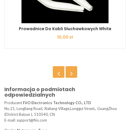
Prowadnice Do Kabli Słuchawkowych White
Cena
10,00 zł
Informacja o podmiotach
odpowiedzialnych
Producent
FiiO Electronics Technology CO., LTD
No.21, Longliang Road, Xialiang Village,Longgui Street,, GuangZhou
(District Baiyun ), 510540, CN
E-mail: support@fiio.com