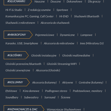
#SŁUCHAWKI
Nauszne
Douszne
Dokanałowe
Dla graczy
Hi-Fi & Studio
Z redukcją szumów
Sportowe
Komunikacyjne PC, Gaming, Call Center
HI-END
Słuchawki Bluetooth
Słuchawki z mikrofonem
Akcesoria do słuchawek
#MIKROFONY
Pojemnościowe
Dynamiczne
Lampowe
Karaoke, USB, Smartphone
Akcesoria do mikrofonów
Inne (Mikrofony DJ)
#GŁOŚNIKI
Głośniki instalacyjne
Głośniki multimedialne
Głośniki przenośne/bluetooth
Głośniki Streaming/WIFI
Głośniki zewnętrzne
Akcesoria (Głośniki)
#KOLUMNY
Akcesoria (kolumny)
Aktywne
Centralne (kolumny)
Efektowe
Kino domowe
Podłogowe stereo
Podstawkowe, monitory
Soundbary
Subwoofery
Surround
Ścienne
#WZMACNIACZE & DAC
Wzmacniacze Słuchawkowe