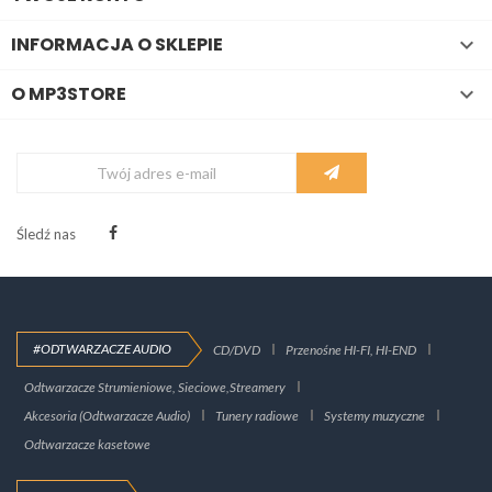
INFORMACJA O SKLEPIE

O MP3STORE

Śledź nas
#ODTWARZACZE AUDIO
CD/DVD
Przenośne HI-FI, HI-END
Odtwarzacze Strumieniowe, Sieciowe,Streamery
Akcesoria (Odtwarzacze Audio)
Tunery radiowe
Systemy muzyczne
Odtwarzacze kasetowe