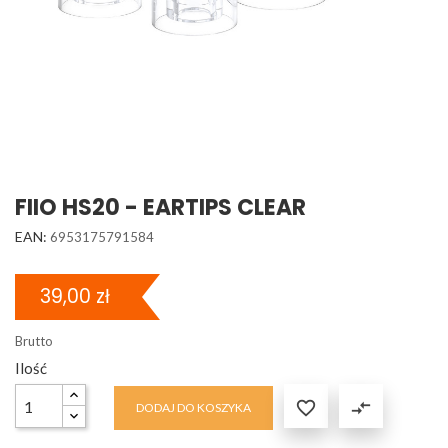
FIIO HS20 - EARTIPS CLEAR
EAN:
6953175791584
39,00 zł
Brutto
Ilość

compare_arrows
DODAJ DO KOSZYKA