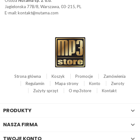
Osoba
Nutama sp. Z o.o.
Jagielonska 77B/8, Warszawa, 03-215, PL
E-mail: kontakt@nutama.com
Strona główna
Koszyk
Promocje
Zamówienia
Regulamin
Mapa strony
Konto
Zwroty
Zużyty sprzęt
O mp3store
Kontakt
PRODUKTY

NASZA FIRMA

TWOJE KONTO
