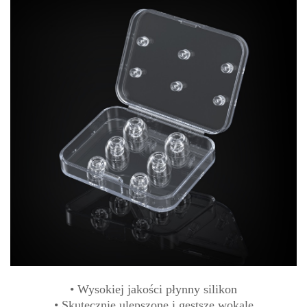
• Wysokiej jakości płynny silikon
• Skutecznie ulepszone i gęstsze wokale