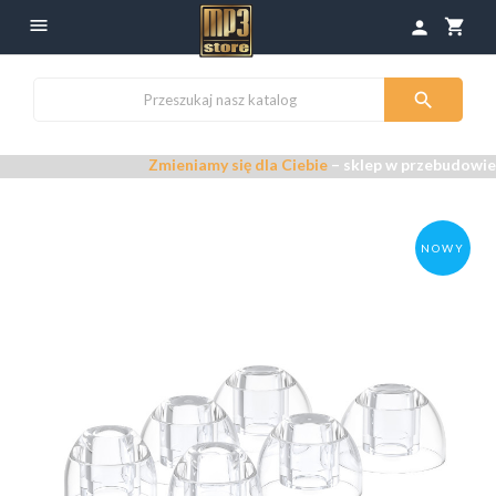

shopping_cart
person

Zmieniamy się dla Ciebie
– sklep w przebudowie –
Przep
NOWY