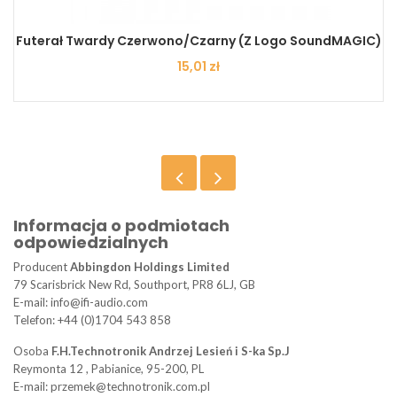
Futerał Twardy Czerwono/czarny (z Logo SoundMAGIC)
Cena
15,01 zł
Informacja o podmiotach
odpowiedzialnych
Producent
Abbingdon Holdings Limited
79 Scarisbrick New Rd, Southport, PR8 6LJ, GB
E-mail: info@ifi-audio.com
Telefon: +44 (0)1704 543 858
Osoba
F.H.Technotronik Andrzej Lesień i S-ka Sp.J
Reymonta 12 , Pabianice, 95-200, PL
E-mail: przemek@technotronik.com.pl