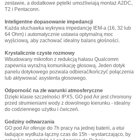
zestawie, a dodatkowe pętelki umożliwiają montaż A2DC,
T2 i Pentaconn.
Inteligentne dopasowanie impedancji
Każda słuchawka wykrywa impedancję IEM-a (16, 32 lub
64 Ohm) i automatycznie ustawia optymalną moc
wyjściową, aby zachować idealny balans głośności.
Krystalicznie czyste rozmowy
Wbudowany mikrofon z redukcją hałasu Qualcomm
zapewnia wyraźną komunikację głosową. Jeden dotyk
panelu dotykowego pozwala odbierać/kończyć połączenia
lub aktywować asystenta głosowego.
Odporność na złe warunki atmosferyczne
Dzięki klasie szczelności IPX5, GO pod Air jest chroniony
przed strumieniami wody z dowolnego kierunku - idealny
do codziennego użytku i ćwiczeń.
Godziny odtwarzania
GO pod Air oferuje do 7h pracy na jednej baterii, a etui
ładujące wydłuża łączny czas do 15h - wystarczająco, by