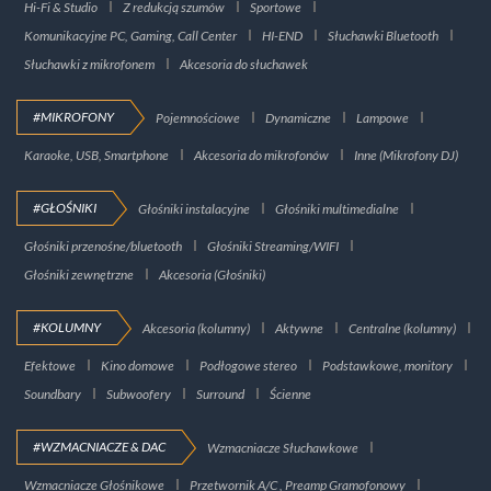
Hi-Fi & Studio
Z redukcją szumów
Sportowe
Komunikacyjne PC, Gaming, Call Center
HI-END
Słuchawki Bluetooth
Słuchawki z mikrofonem
Akcesoria do słuchawek
#MIKROFONY
Pojemnościowe
Dynamiczne
Lampowe
Karaoke, USB, Smartphone
Akcesoria do mikrofonów
Inne (Mikrofony DJ)
#GŁOŚNIKI
Głośniki instalacyjne
Głośniki multimedialne
Głośniki przenośne/bluetooth
Głośniki Streaming/WIFI
Głośniki zewnętrzne
Akcesoria (Głośniki)
#KOLUMNY
Akcesoria (kolumny)
Aktywne
Centralne (kolumny)
Efektowe
Kino domowe
Podłogowe stereo
Podstawkowe, monitory
Soundbary
Subwoofery
Surround
Ścienne
#WZMACNIACZE & DAC
Wzmacniacze Słuchawkowe
Wzmacniacze Głośnikowe
Przetwornik A/C , Preamp Gramofonowy