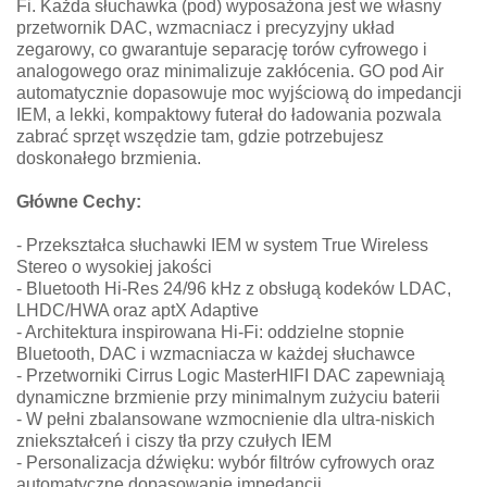
Fi. Każda słuchawka (pod) wyposażona jest we własny
przetwornik DAC, wzmacniacz i precyzyjny układ
zegarowy, co gwarantuje separację torów cyfrowego i
analogowego oraz minimalizuje zakłócenia. GO pod Air
automatycznie dopasowuje moc wyjściową do impedancji
IEM, a lekki, kompaktowy futerał do ładowania pozwala
zabrać sprzęt wszędzie tam, gdzie potrzebujesz
doskonałego brzmienia.
Główne Cechy:
- Przekształca słuchawki IEM w system True Wireless
Stereo o wysokiej jakości
- Bluetooth Hi-Res 24/96 kHz z obsługą kodeków LDAC,
LHDC/HWA oraz aptX Adaptive
- Architektura inspirowana Hi-Fi: oddzielne stopnie
Bluetooth, DAC i wzmacniacza w każdej słuchawce
- Przetworniki Cirrus Logic MasterHIFI DAC zapewniają
dynamiczne brzmienie przy minimalnym zużyciu baterii
- W pełni zbalansowane wzmocnienie dla ultra-niskich
zniekształceń i ciszy tła przy czułych IEM
- Personalizacja dźwięku: wybór filtrów cyfrowych oraz
automatyczne dopasowanie impedancji