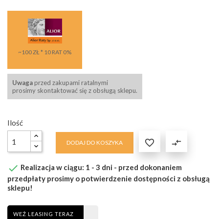
~100 ZŁ * 10 RAT 0%
Uwaga
przed zakupami ratalnymi
prosimy skontaktować się z obsługą sklepu.
Ilość

compare_arrows
DODAJ DO KOSZYKA

Realizacja w ciągu: 1 - 3 dni - przed dokonaniem
przedpłaty prosimy o potwierdzenie dostępności z obsługą
sklepu!
WEŹ LEASING TERAZ