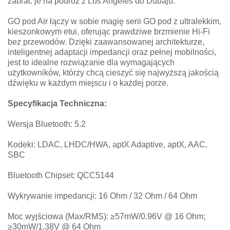
zabrać je na podróż z Los Angeles do Dubaju.
GO pod Air łączy w sobie magię serii GO pod z ultralekkim,
kieszonkowym etui, oferując prawdziwe brzmienie Hi-Fi
bez przewodów. Dzięki zaawansowanej architekturze,
inteligentnej adaptacji impedancji oraz pełnej mobilności,
jest to idealne rozwiązanie dla wymagających
użytkowników, którzy chcą cieszyć się najwyższą jakością
dźwięku w każdym miejscu i o każdej porze.
Specyfikacja Techniczna:
Wersja Bluetooth: 5.2
Kodeki: LDAC, LHDC/HWA, aptX Adaptive, aptX, AAC,
SBC
Bluetooth Chipset: QCC5144
Wykrywanie impedancji: 16 Ohm / 32 Ohm / 64 Ohm
Moc wyjściowa (Max/RMS): ≥57mW/0.96V @ 16 Ohm;
≥30mW/1.38V @ 64 Ohm