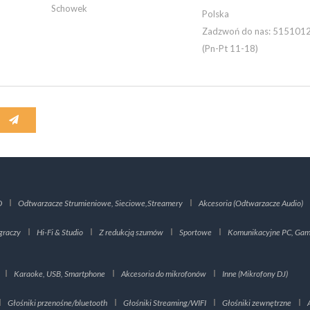
Schowek
Polska
Zadzwoń do nas:
515101
(Pn-Pt 11-18)
D
Odtwarzacze Strumieniowe, Sieciowe,Streamery
Akcesoria (Odtwarzacze Audio)
graczy
Hi-Fi & Studio
Z redukcją szumów
Sportowe
Komunikacyjne PC, Gami
Karaoke, USB, Smartphone
Akcesoria do mikrofonów
Inne (Mikrofony DJ)
Głośniki przenośne/bluetooth
Głośniki Streaming/WIFI
Głośniki zewnętrzne