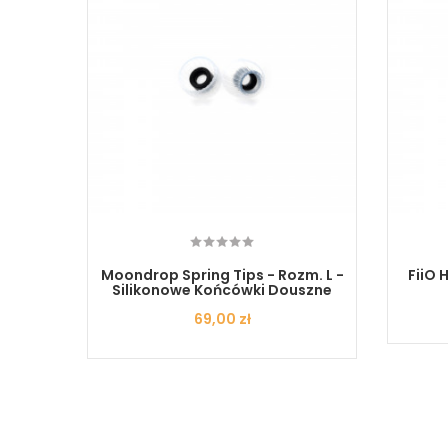
wkowy 2x
Moondrop Spring Tips - Rozm. L -
FiiO 
Silikonowe Końcówki Douszne
Cena
69,00 zł