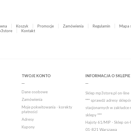
ówna
Koszyk
Promocje
Zamówienia
Regulamin
Mapa 
3store
Kontakt
TWOJE KONTO
INFORMACJA O SKLEPIE
Dane osobowe
Sklep mp3store.pl on-line
Zamówienia
*** sprawdź adresy sklep
Moje pokwitowania - korekty
stacjonarnych w zakładce 
płatności
sklepy ***
Adresy
Hajoty 61/MIP - Sklep on-l
Kupony
01-821 Warszawa