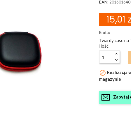
EAN:
201601640
15,01 z
Brutto
Twardy case na 
Ilość

Realizacja 
magazynie
Zapytaj 