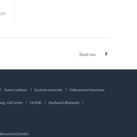
209
Śledź nas
Tunery radiowe
Systemy muzyczne
Odtwarzacze kasetowe
ng, Call Center
HI-END
Słuchawki Bluetooth
Akcesoria (Głośniki)