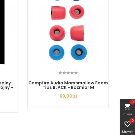
salny
Campfire Audio Marshmallow Foam
Sennhe
ójny -
Tips BLACK - Rozmiar M
Cena
69,00 zł
0
shopping_cart
Koszyk
0

Schowek