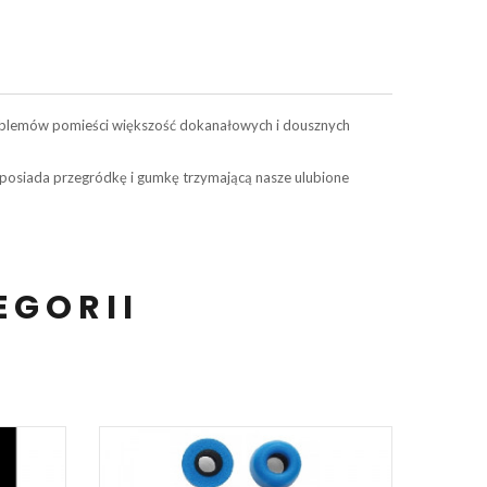
roblemów pomieści większość dokanałowych i dousznych
osiada przegródkę i gumkę trzymającą nasze ulubione
EGORII