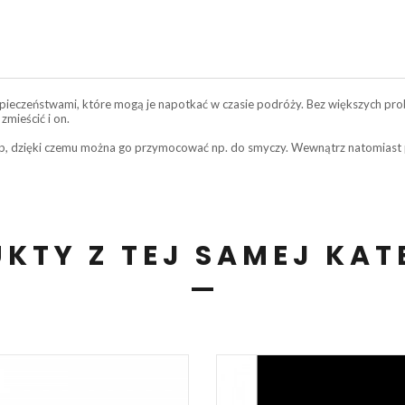
zpieczeństwami, które mogą je napotkać w czasie podróży. Bez większych p
zmieścić i on.
, dzięki czemu można go przymocować np. do smyczy. Wewnątrz natomiast p
KTY Z TEJ SAMEJ KAT