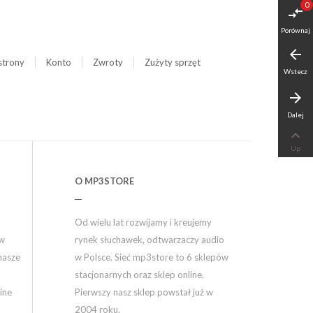
0
compare_arrows
Porównaj
arrow_back
strony
Konto
Zwroty
Zużyty sprzęt
Wstecz
arrow_forward
Dalej

Up
O MP3STORE
Od wielu lat rozwijamy i kreujemy
ów
rynek słuchawek, odtwarzaczy audio
nasze
w Polsce. Sieć mp3store to 6 sklepów
stacjonarnych oraz sklep online.
ine
Pierwszy nasz sklep powstał już w
2004 roku.