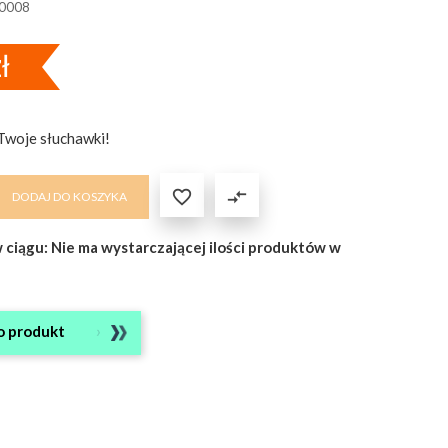
0008
ł
Twoje słuchawki!

compare_arrows
DODAJ DO KOSZYKA
w ciągu: Nie ma wystarczającej ilości produktów w
o produkt