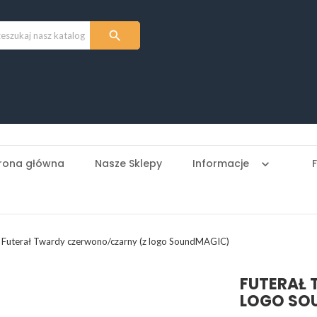

rona główna
Nasze Sklepy
Informacje
keyboard_arrow_down
Futerał Twardy czerwono/czarny (z logo SoundMAGIC)
FUTERAŁ
LOGO SO