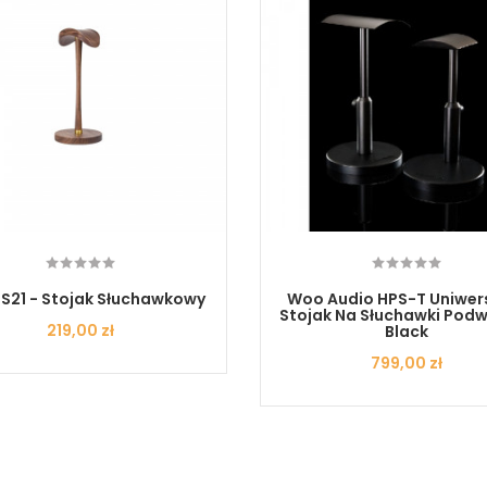
HS21 - Stojak Słuchawkowy
Woo Audio HPS-T Uniwer
Stojak Na Słuchawki Podw
Cena
219,00 zł
Black
Cena
799,00 zł