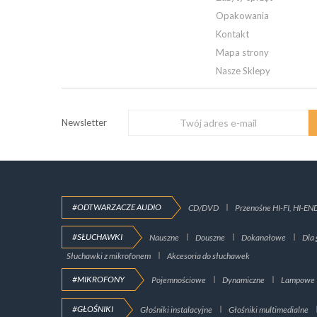
Opakowania
Kontakt
Mapa strony
Nasze Sklepy
Newsletter
#ODTWARZACZE AUDIO
CD/DVD
Przenośne HI-FI, HI-EN
#SŁUCHAWKI
Nauszne
Douszne
Dokanałowe
Dla 
Słuchawki z mikrofonem
Akcesoria do słuchawek
#MIKROFONY
Pojemnościowe
Dynamiczne
Lampowe
#GŁOŚNIKI
Głośniki instalacyjne
Głośniki multimedialne