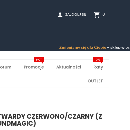
person
shopping_cart
0
ZALOGUJ SIĘ
Zmieniamy się dla Ciebie
– sklep w przeb
HOT
0%
Forum
Promocje
Aktualności
Raty
OUTLET
 TWARDY CZERWONO/CZARNY (Z
UNDMAGIC)