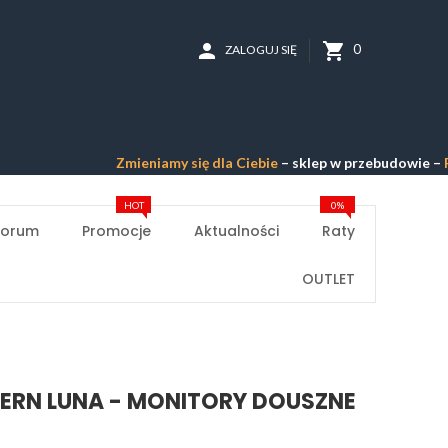
person
shopping_cart
0
ZALOGUJ SIĘ
Zmieniamy się dla Ciebie
– sklep w przebudowie –
Przeprasz
HOT
0%
Forum
Promocje
Aktualności
Raty
OUTLET
ERN LUNA - MONITORY DOUSZNE