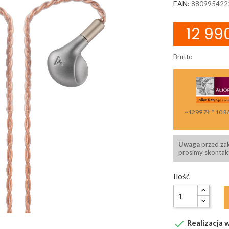
EAN:
880995422
12 990
Brutto
~1299 ZŁ * 10 R
Uwaga
przed za
prosimy skontakt
Ilość

Realizacja w