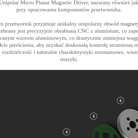
nipolar Micro Planar Magnetic Driver, nazwany również j
przy opracowaniu komponentów przetwornika.
n przetwornik przyjmuje unikalny unipolarny obwód magnetyc
brany jest precyzyjnie obrabiana CNC z aluminium, co zap
ukowanym wzorem aluminiowym, co drastycznie zmniejsza w
cie pierścienia, aby uzyskać doskonałą kontrolę strumienia 
rozdzielczość i naturalne charakterystyki rezonansowe, wiern
muzyki.