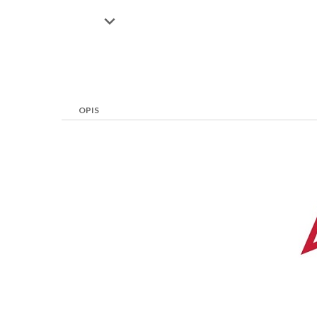

OPIS