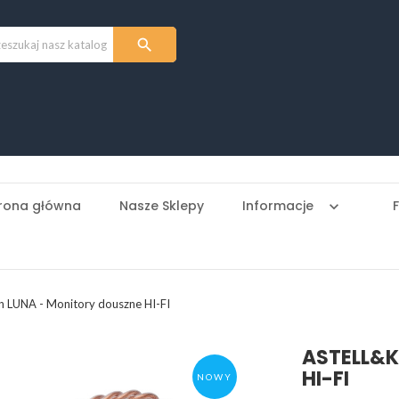

rona główna
Nasze Sklepy
Informacje
keyboard_arrow_down
n LUNA - Monitory douszne HI-FI
ASTELL&K
HI-FI
NOWY