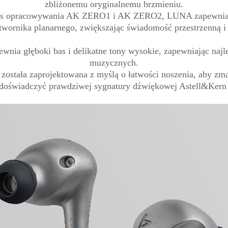
zbliżonemu oryginalnemu brzmieniu.
as opracowywania AK ZERO1 i AK ZERO2, LUNA zapewnia ba
twornika planarnego, zwiększając świadomość przestrzenną i
wnia głęboki bas i delikatne tony wysokie, zapewniając naj
muzycznych.
 została zaprojektowana z myślą o łatwości noszenia, aby z
doświadczyć prawdziwej sygnatury dźwiękowej Astell&Ker