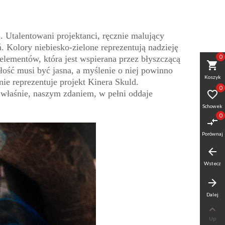
 Utalentowani projektanci, ręcznie malujący
. Kolory niebiesko-zielone reprezentują nadzieję
0
 elementów, która jest wspierana przez błyszczącą
shopping_cart
łość musi być jasna, a myślenie o niej powinno
Koszyk
ie reprezentuje projekt Kinera Skuld.
0
 właśnie, naszym zdaniem, w pełni oddaje

Schowek
0
compare_arrows
Porównaj
arrow_back
Wstecz
arrow_forward
Dalej

Up