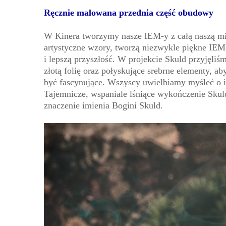
Ręcznie malowana przednia część obudowy
W Kinera tworzymy nasze IEM-y z całą naszą miło
artystyczne wzory, tworzą niezwykle piękne IEM-y
i lepszą przyszłość. W projekcie Skuld przyjęliś
złotą folię oraz połyskujące srebrne elementy, 
być fascynujące. Wszyscy uwielbiamy myśleć o im
Tajemnicze, wspaniale lśniące wykończenie Skuld
znaczenie imienia Bogini Skuld.