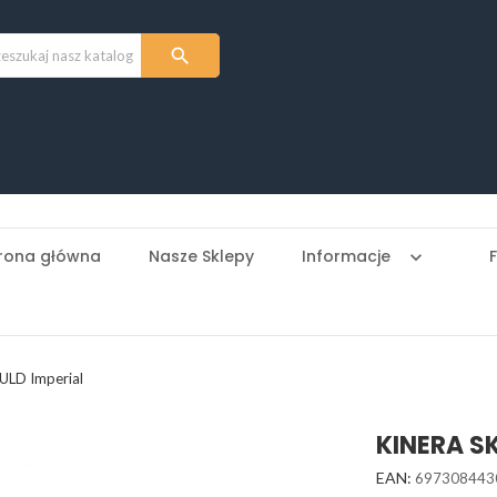

rona główna
Nasze Sklepy
Informacje
keyboard_arrow_down
ULD Imperial
KINERA S
EAN:
697308443