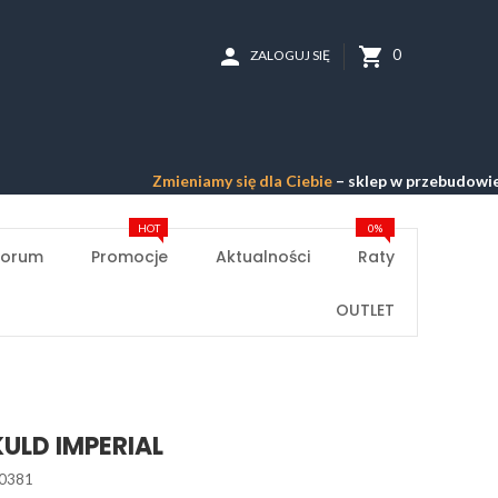
person
shopping_cart
0
ZALOGUJ SIĘ
Zmieniamy się dla Ciebie
– sklep w przebudowie –
Przepraszamy
HOT
0%
Forum
Promocje
Aktualności
Raty
OUTLET
KULD IMPERIAL
0381