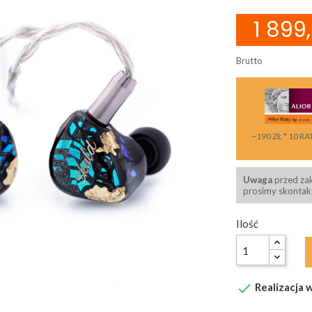
1 899,
Brutto
~190 ZŁ * 10 RA
Uwaga
przed za
prosimy skontakt
Ilość

Realizacja w