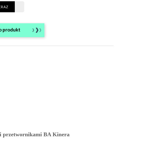
ERAZ
o produkt
i przetwornikami BA Kinera