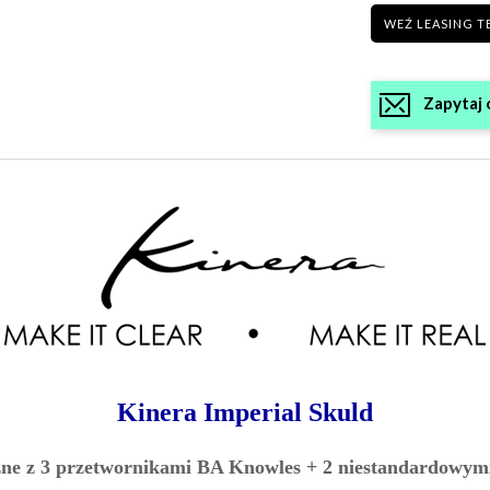
WEŹ LEASING T
Zapytaj 
Kinera Imperial Skuld
zne z 3 przetwornikami BA Knowles + 2 niestandardowym