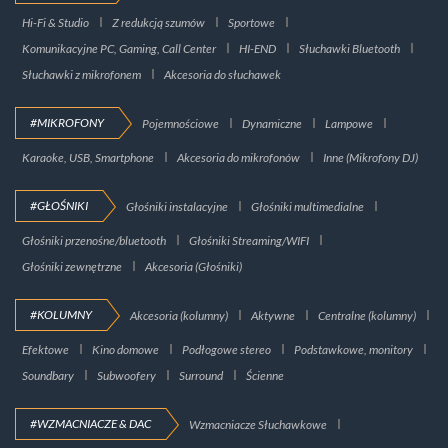
Hi-Fi & Studio
Z redukcją szumów
Sportowe
Komunikacyjne PC, Gaming, Call Center
HI-END
Słuchawki Bluetooth
Słuchawki z mikrofonem
Akcesoria do słuchawek
#MIKROFONY
Pojemnościowe
Dynamiczne
Lampowe
Karaoke, USB, Smartphone
Akcesoria do mikrofonów
Inne (Mikrofony DJ)
#GŁOŚNIKI
Głośniki instalacyjne
Głośniki multimedialne
Głośniki przenośne/bluetooth
Głośniki Streaming/WIFI
Głośniki zewnętrzne
Akcesoria (Głośniki)
#KOLUMNY
Akcesoria (kolumny)
Aktywne
Centralne (kolumny)
Efektowe
Kino domowe
Podłogowe stereo
Podstawkowe, monitory
Soundbary
Subwoofery
Surround
Ścienne
#WZMACNIACZE & DAC
Wzmacniacze Słuchawkowe