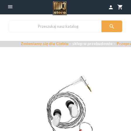

shopping_cart
person

Zmieniamy się dla Ciebie
– sklep w przebudowie –
Przepraszamy za 