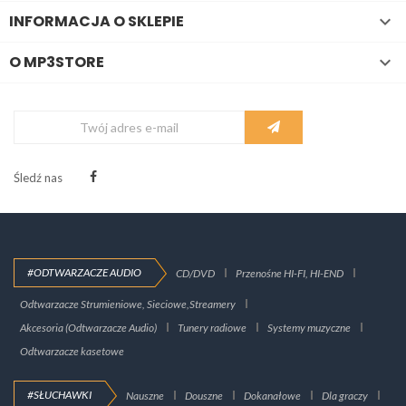
INFORMACJA O SKLEPIE

O MP3STORE

Śledź nas
#ODTWARZACZE AUDIO
CD/DVD
Przenośne HI-FI, HI-END
Odtwarzacze Strumieniowe, Sieciowe,Streamery
Akcesoria (Odtwarzacze Audio)
Tunery radiowe
Systemy muzyczne
Odtwarzacze kasetowe
#SŁUCHAWKI
Nauszne
Douszne
Dokanałowe
Dla graczy