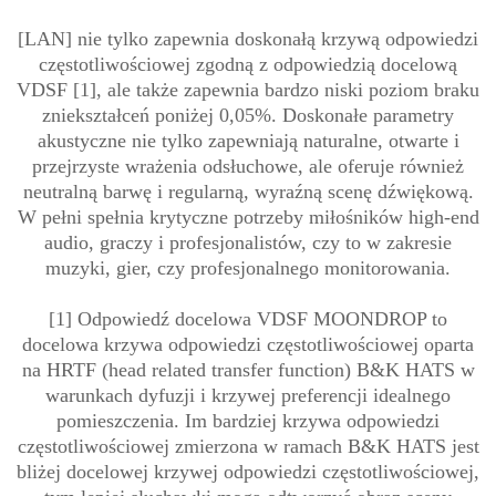
[LAN] nie tylko zapewnia doskonałą krzywą odpowiedzi
częstotliwościowej zgodną z odpowiedzią docelową
VDSF [1], ale także zapewnia bardzo niski poziom braku
zniekształceń poniżej 0,05%. Doskonałe parametry
akustyczne nie tylko zapewniają naturalne, otwarte i
przejrzyste wrażenia odsłuchowe, ale oferuje również
neutralną barwę i regularną, wyraźną scenę dźwiękową.
W pełni spełnia krytyczne potrzeby miłośników high-end
audio, graczy i profesjonalistów, czy to w zakresie
muzyki, gier, czy profesjonalnego monitorowania.
[1] Odpowiedź docelowa VDSF MOONDROP to
docelowa krzywa odpowiedzi częstotliwościowej oparta
na HRTF (head related transfer function) B&K HATS w
warunkach dyfuzji i krzywej preferencji idealnego
pomieszczenia. Im bardziej krzywa odpowiedzi
częstotliwościowej zmierzona w ramach B&K HATS jest
bliżej docelowej krzywej odpowiedzi częstotliwościowej,