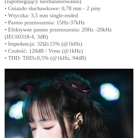
(zapobiegający niezbalansowaniu)
• Gniazdo słuchawkowe: 0,78 mm - 2 piny
• Wtyczka: 3,5 mm single-ended
• Pasmo przenoszenia: 15Hz-37kHz
• Efektywne pasmo przenoszenia: 20Hz -20kHz
(IEC60318-4, 3dB)
• Impedancja: 32Ω±15% (@1kHz)
• Czułość: 120dB / Vrms (@1kHz)
• THD: THD≤0,5% (@1kHz, 94dB)