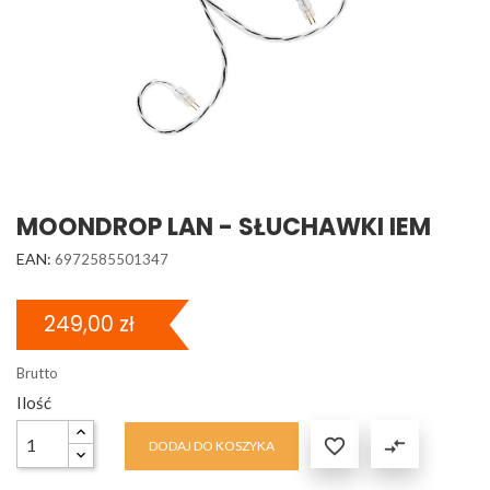
MOONDROP LAN - SŁUCHAWKI IEM
EAN:
6972585501347
249,00 zł
Brutto
Ilość

compare_arrows
DODAJ DO KOSZYKA