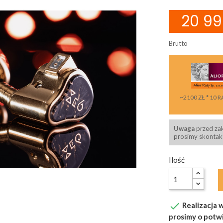
20 99
Brutto
~2100 ZŁ * 10 R
Uwaga
przed za
prosimy skontakt
Ilość

Realizacja w
prosimy o potw