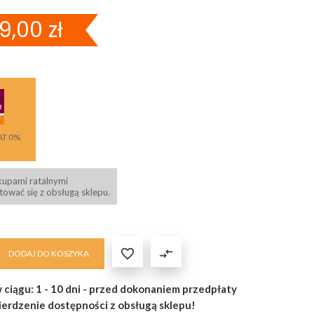
9,00 zł
AT 0%
kupami ratalnymi
ować się z obsługą sklepu.

compare_arrows
DODAJ DO KOSZYKA
 ciągu: 1 - 10 dni - przed dokonaniem przedpłaty
ierdzenie dostępności z obsługą sklepu!