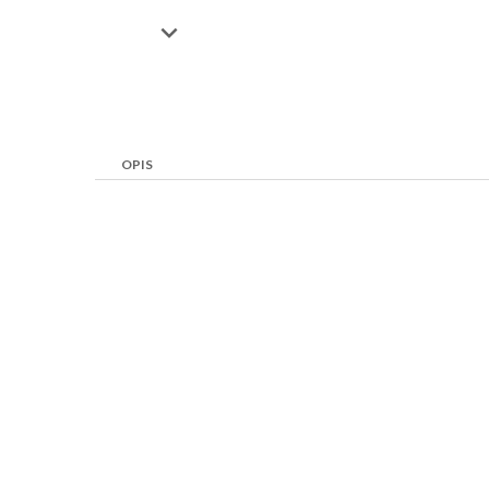

OPIS