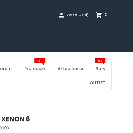
person
shopping_cart
0
ZALOGUJ SIĘ
HOT
0%
Forum
Promocje
Aktualności
Raty
OUTLET
O XENON 6
0008