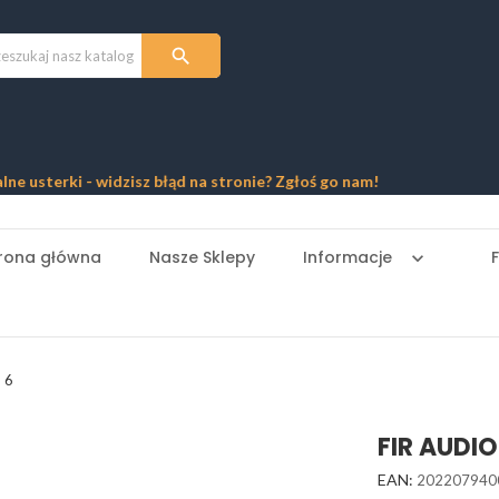

ki - widzisz błąd na stronie? Zgłoś go nam!
rona główna
Nasze Sklepy
Informacje
keyboard_arrow_down
 6
FIR AUDI
EAN:
202207940