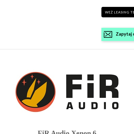
WEŹ LEASING T
Zapytaj 
FiR Audio Xenon 6