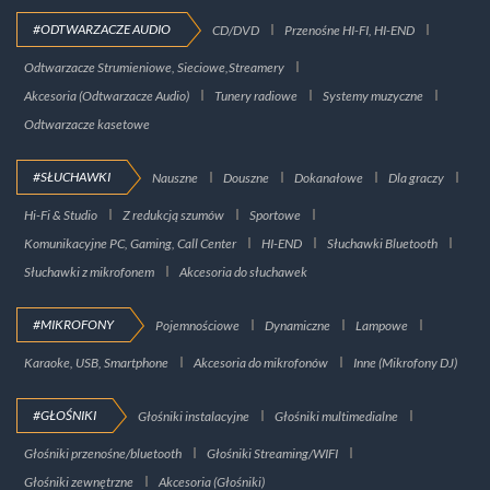
#ODTWARZACZE AUDIO
CD/DVD
Przenośne HI-FI, HI-END
Odtwarzacze Strumieniowe, Sieciowe,Streamery
Akcesoria (Odtwarzacze Audio)
Tunery radiowe
Systemy muzyczne
Odtwarzacze kasetowe
#SŁUCHAWKI
Nauszne
Douszne
Dokanałowe
Dla graczy
Hi-Fi & Studio
Z redukcją szumów
Sportowe
Komunikacyjne PC, Gaming, Call Center
HI-END
Słuchawki Bluetooth
Słuchawki z mikrofonem
Akcesoria do słuchawek
#MIKROFONY
Pojemnościowe
Dynamiczne
Lampowe
Karaoke, USB, Smartphone
Akcesoria do mikrofonów
Inne (Mikrofony DJ)
#GŁOŚNIKI
Głośniki instalacyjne
Głośniki multimedialne
Głośniki przenośne/bluetooth
Głośniki Streaming/WIFI
Głośniki zewnętrzne
Akcesoria (Głośniki)