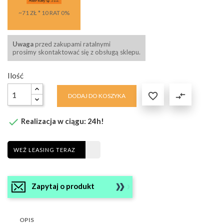
~71 ZŁ * 10 RAT 0%
Uwaga
przed zakupami ratalnymi
prosimy skontaktować się z obsługą sklepu.
Ilość

compare_arrows
DODAJ DO KOSZYKA

Realizacja w ciągu: 24h!
WEŹ LEASING TERAZ
Zapytaj o produkt
OPIS