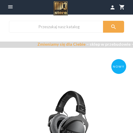

shopping_cart
person

Zmieniamy się dla Ciebie
– sklep w przebudowie –
Przepras
NOWY