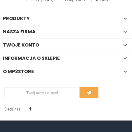
PRODUKTY

NASZA FIRMA

TWOJE KONTO

INFORMACJA O SKLEPIE

O MP3STORE

Śledź nas