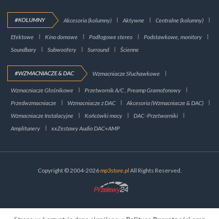
#KOLUMNY
Akcesoria (kolumny)
Aktywne
Centralne (kolumny)
Efektowe
Kino domowe
Podłogowe stereo
Podstawkowe, monitory
Soundbary
Subwoofery
Surround
Ścienne
#WZMACNIACZE & DAC
Wzmacniacze Słuchawkowe
Wzmacniacze Głośnikowe
Przetwornik A/C , Preamp Gramofonowy
Przedwzmacniacze
Wzmacniacze z DAC
Akcesoria (Wzmacniacze & DAC)
Wzmacniacze Instalacyjne
Końcówki mocy
DAC -Przetworniki
Amplitunery
xxZestawy Audio DAC+AMP
Copyright © 2004-2026
mp3store.pl
All Rights Reserved.