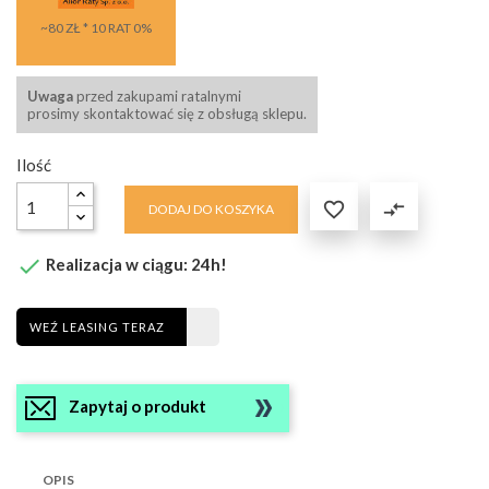
~80 ZŁ * 10 RAT 0%
Uwaga
przed zakupami ratalnymi
prosimy skontaktować się z obsługą sklepu.
Ilość

compare_arrows
DODAJ DO KOSZYKA

Realizacja w ciągu: 24h!
WEŹ LEASING TERAZ
Zapytaj o produkt
OPIS