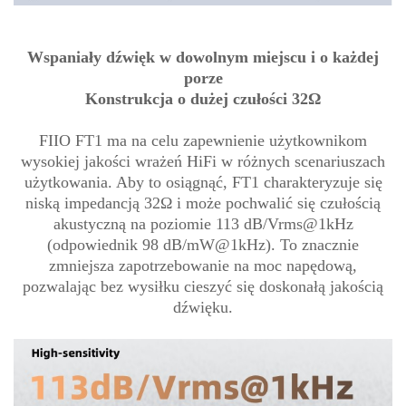
Wspaniały dźwięk w dowolnym miejscu i o każdej
porze
Konstrukcja o dużej czułości 32Ω
FIIO FT1 ma na celu zapewnienie użytkownikom
wysokiej jakości wrażeń HiFi w różnych scenariuszach
użytkowania. Aby to osiągnąć, FT1 charakteryzuje się
niską impedancją 32Ω i może pochwalić się czułością
akustyczną na poziomie 113 dB/Vrms@1kHz
(odpowiednik 98 dB/mW@1kHz). To znacznie
zmniejsza zapotrzebowanie na moc napędową,
pozwalając bez wysiłku cieszyć się doskonałą jakością
dźwięku.