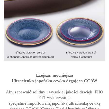
Lżejsza, mocniejsza
Ultracienka japońska cewka drgająca CCAW
Aby zapewnić solidny i wysokiej jakości dźwięk, FIIO
FT1 wykorzystuje
specjalnie importowaną japońską ultracienką cewkę
drgającą CCAW (Copper-Clad Aluminium Wire) o