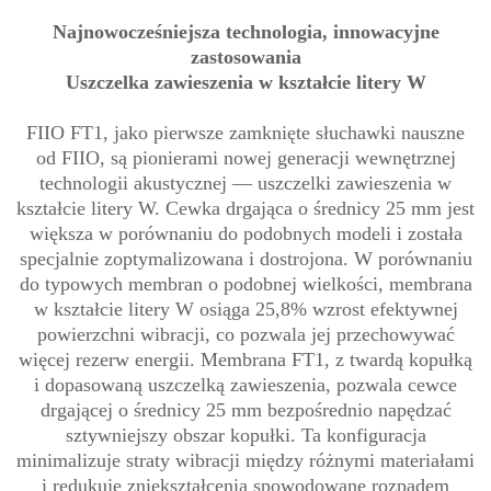
Najnowocześniejsza technologia, innowacyjne
zastosowania
Uszczelka zawieszenia w kształcie litery W
FIIO FT1, jako pierwsze zamknięte słuchawki nauszne
od FIIO, są pionierami nowej generacji wewnętrznej
technologii akustycznej — uszczelki zawieszenia w
kształcie litery W. Cewka drgająca o średnicy 25 mm jest
większa w porównaniu do podobnych modeli i została
specjalnie zoptymalizowana i dostrojona. W porównaniu
do typowych membran o podobnej wielkości, membrana
w kształcie litery W osiąga 25,8% wzrost efektywnej
powierzchni wibracji, co pozwala jej przechowywać
więcej rezerw energii. Membrana FT1, z twardą kopułką
i dopasowaną uszczelką zawieszenia, pozwala cewce
drgającej o średnicy 25 mm bezpośrednio napędzać
sztywniejszy obszar kopułki. Ta konfiguracja
minimalizuje straty wibracji między różnymi materiałami
i redukuje zniekształcenia spowodowane rozpadem