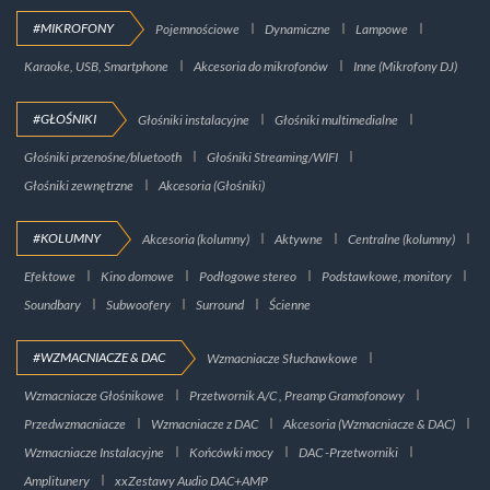
#MIKROFONY
Pojemnościowe
Dynamiczne
Lampowe
Karaoke, USB, Smartphone
Akcesoria do mikrofonów
Inne (Mikrofony DJ)
#GŁOŚNIKI
Głośniki instalacyjne
Głośniki multimedialne
Głośniki przenośne/bluetooth
Głośniki Streaming/WIFI
Głośniki zewnętrzne
Akcesoria (Głośniki)
#KOLUMNY
Akcesoria (kolumny)
Aktywne
Centralne (kolumny)
Efektowe
Kino domowe
Podłogowe stereo
Podstawkowe, monitory
Soundbary
Subwoofery
Surround
Ścienne
#WZMACNIACZE & DAC
Wzmacniacze Słuchawkowe
Wzmacniacze Głośnikowe
Przetwornik A/C , Preamp Gramofonowy
Przedwzmacniacze
Wzmacniacze z DAC
Akcesoria (Wzmacniacze & DAC)
Wzmacniacze Instalacyjne
Końcówki mocy
DAC -Przetworniki
Amplitunery
xxZestawy Audio DAC+AMP