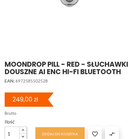
MOONDROP PILL - RED - SŁUCHAWKI
DOUSZNE AI ENC HI-FI BLUETOOTH
EAN:
6972585502528
249,00 zł
Brutto
Ilość

compare_arrows
DODAJ DO KOSZYKA