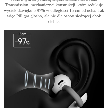
Transmission, mechanicznej konstrukcji, która redukuje
wyciek dźwięku o 97% w odległości 15 cm od ucha. Tak
więc Pill gra głośno, ale nie dla osoby siedzącej obok
ciebie.