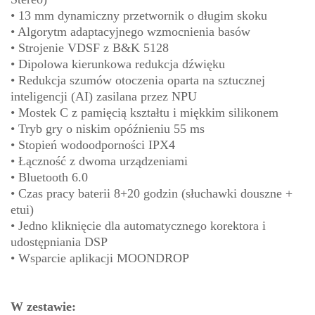
• 13 mm dynamiczny przetwornik o długim skoku
• Algorytm adaptacyjnego wzmocnienia basów
• Strojenie VDSF z B&K 5128
• Dipolowa kierunkowa redukcja dźwięku
• Redukcja szumów otoczenia oparta na sztucznej
inteligencji (AI) zasilana przez NPU
• Mostek C z pamięcią kształtu i miękkim silikonem
• Tryb gry o niskim opóźnieniu 55 ms
• Stopień wodoodporności IPX4
• Łączność z dwoma urządzeniami
• Bluetooth 6.0
• Czas pracy baterii 8+20 godzin (słuchawki douszne +
etui)
• Jedno kliknięcie dla automatycznego korektora i
udostępniania DSP
• Wsparcie aplikacji MOONDROP
W zestawie: