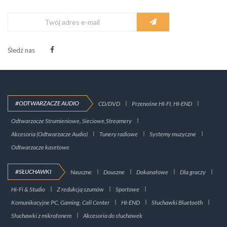
Śledź nas
#ODTWARZACZE AUDIO
CD/DVD
Przenośne HI-FI, HI-END
Odtwarzacze Strumieniowe, Sieciowe,Streamery
Akcesoria (Odtwarzacze Audio)
Tunery radiowe
Systemy muzyczne
Odtwarzacze kasetowe
#SŁUCHAWKI
Nauszne
Douszne
Dokanałowe
Dla graczy
Hi-Fi & Studio
Z redukcją szumów
Sportowe
Komunikacyjne PC, Gaming, Call Center
HI-END
Słuchawki Bluetooth
Słuchawki z mikrofonem
Akcesoria do słuchawek