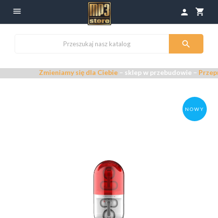

shopping_cart
person

Zmieniamy się dla Ciebie
– sklep w przebudowie –
Przepraszamy za
NOWY