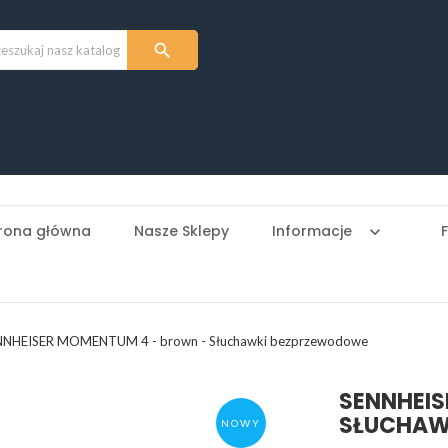

rona główna
Nasze Sklepy
Informacje
keyboard_arrow_down
NNHEISER MOMENTUM 4 - brown - Słuchawki bezprzewodowe
SENNHEIS
SŁUCHAW
NOWY