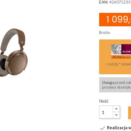
EAN:
426075233
1 099,
Brutto
~110 ZŁ * 10 RA
Uwaga
przed za
prosimy skontakt
Ilość

Realizacja w