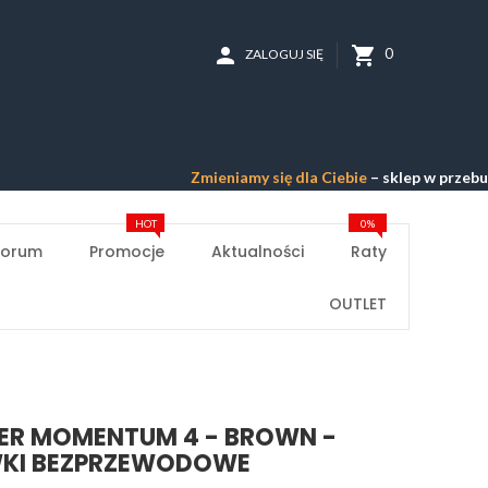
person
shopping_cart
0
ZALOGUJ SIĘ
Zmieniamy się dla Ciebie
– sklep w przebudowie –
Prz
HOT
0%
Forum
Promocje
Aktualności
Raty
OUTLET
ER MOMENTUM 4 - BROWN -
KI BEZPRZEWODOWE