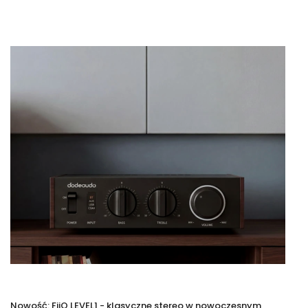
Nowość: FiiO LEVEL1 - klasyczne stereo w nowoczesnym