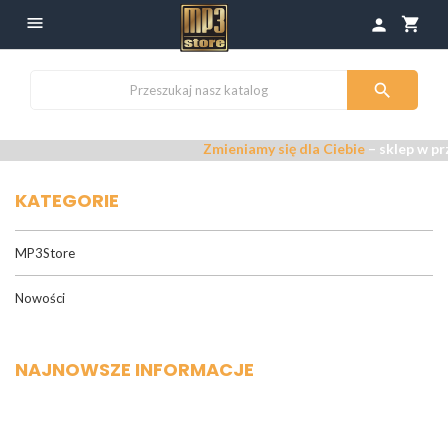

shopping_cart
person

Zmieniamy się dla Ciebie
– sklep w przebudo
KATEGORIE
MP3Store
Nowości
NAJNOWSZE INFORMACJE