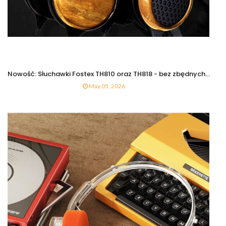
Nowość: Słuchawki Fostex TH810 oraz TH818 - bez zbędnych...
May 05, 2026