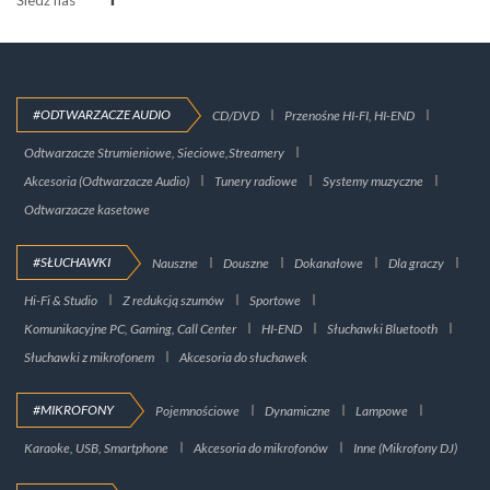
#ODTWARZACZE AUDIO
CD/DVD
Przenośne HI-FI, HI-END
Odtwarzacze Strumieniowe, Sieciowe,Streamery
Akcesoria (Odtwarzacze Audio)
Tunery radiowe
Systemy muzyczne
Odtwarzacze kasetowe
#SŁUCHAWKI
Nauszne
Douszne
Dokanałowe
Dla graczy
Hi-Fi & Studio
Z redukcją szumów
Sportowe
Komunikacyjne PC, Gaming, Call Center
HI-END
Słuchawki Bluetooth
Słuchawki z mikrofonem
Akcesoria do słuchawek
#MIKROFONY
Pojemnościowe
Dynamiczne
Lampowe
Karaoke, USB, Smartphone
Akcesoria do mikrofonów
Inne (Mikrofony DJ)