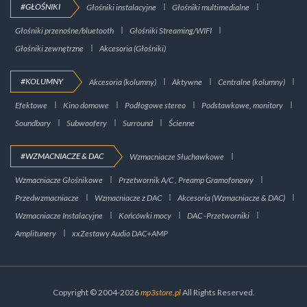
#GŁOŚNIKI
Głośniki instalacyjne
Głośniki multimedialne
Głośniki przenośne/bluetooth
Głośniki Streaming/WIFI
Głośniki zewnętrzne
Akcesoria (Głośniki)
#KOLUMNY
Akcesoria (kolumny)
Aktywne
Centralne (kolumny)
Efektowe
Kino domowe
Podłogowe stereo
Podstawkowe, monitory
Soundbary
Subwoofery
Surround
Ścienne
#WZMACNIACZE & DAC
Wzmacniacze Słuchawkowe
Wzmacniacze Głośnikowe
Przetwornik A/C , Preamp Gramofonowy
Przedwzmacniacze
Wzmacniacze z DAC
Akcesoria (Wzmacniacze & DAC)
Wzmacniacze Instalacyjne
Końcówki mocy
DAC -Przetworniki
Amplitunery
xxZestawy Audio DAC+AMP
Copyright © 2004-2026
mp3store.pl
All Rights Reserved.