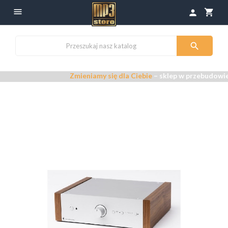

shopping_cart
person

Zmieniamy się dla Ciebie
– sklep w przebudowie –
P