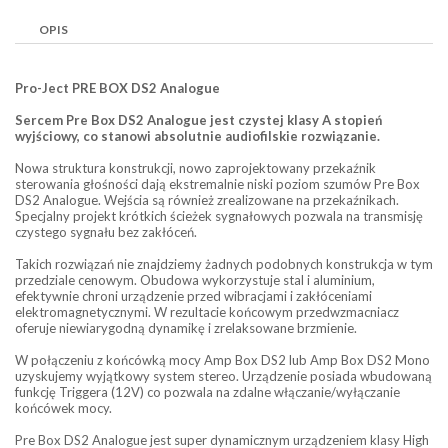
OPIS
Pro-Ject PRE BOX DS2 Analogue
Sercem Pre Box DS2 Analogue jest czystej klasy A stopień
wyjściowy, co stanowi absolutnie audiofilskie rozwiązanie.
Nowa struktura konstrukcji, nowo zaprojektowany przekaźnik
sterowania głośności dają ekstremalnie niski poziom szumów Pre Box
DS2 Analogue. Wejścia są również zrealizowane na przekaźnikach.
Specjalny projekt krótkich ścieżek sygnałowych pozwala na transmisję
czystego sygnału bez zakłóceń.
Takich rozwiązań nie znajdziemy żadnych podobnych konstrukcja w tym
przedziale cenowym. Obudowa wykorzystuje stal i aluminium,
efektywnie chroni urządzenie przed wibracjami i zakłóceniami
elektromagnetycznymi. W rezultacie końcowym przedwzmacniacz
oferuje niewiarygodną dynamikę i zrelaksowane brzmienie.
W połączeniu z końcówką mocy Amp Box DS2 lub Amp Box DS2 Mono
uzyskujemy wyjątkowy system stereo. Urządzenie posiada wbudowaną
funkcję Triggera (12V) co pozwala na zdalne włączanie/wyłączanie
końcówek mocy.
Pre Box DS2 Analogue jest super dynamicznym urządzeniem klasy High