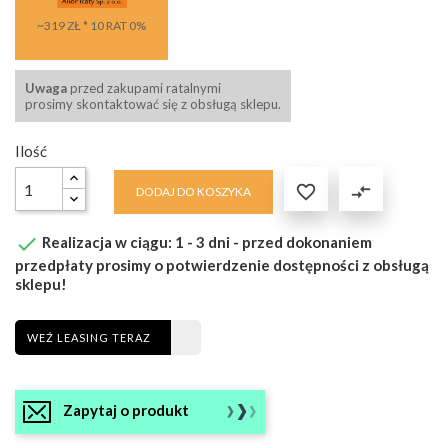
~319 ZŁ * 10 RAT 0%
Uwaga
przed zakupami ratalnymi
prosimy skontaktować się z obsługą sklepu.
Ilość

compare_arrows
DODAJ DO KOSZYKA

Realizacja w ciągu: 1 - 3 dni - przed dokonaniem
przedpłaty prosimy o potwierdzenie dostępności z obsługą
sklepu!
WEŹ LEASING TERAZ
Zapytaj o produkt