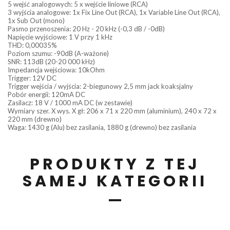
5 wejść analogowych: 5 x wejście liniowe (RCA)
3 wyjścia analogowe: 1x Fix Line Out (RCA), 1x Variable Line Out (RCA),
1x Sub Out (mono)
Pasmo przenoszenia: 20 Hz - 20 kHz (-0,3 dB / -0dB)
Napięcie wyjściowe: 1 V przy 1 kHz
THD: 0,00035%
Poziom szumu: -90dB (A-ważone)
SNR: 113dB (20-20 000 kHz)
Impedancja wejściowa: 10kOhm
Trigger: 12V DC
Trigger wejścia / wyjścia: 2-biegunowy 2,5 mm jack koaksjalny
Pobór energii: 120mA DC
Zasilacz: 18 V / 1000 mA DC (w zestawie)
Wymiary szer. X wys. X gł: 206 x 71 x 220 mm (aluminium), 240 x 72 x
220 mm (drewno)
Waga: 1430 g (Alu) bez zasilania, 1880 g (drewno) bez zasilania
PRODUKTY Z TEJ
SAMEJ KATEGORII