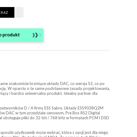
ERAZ
o produkt
same znakomicie brzmiące układy DAC, co wersja S2, co po
rencję. W oparciu o te same podstawowe zasady projektowania,
miący i bardzo uniwersalny produkt. Idealny partner dla
 przetworników D / A firmy ESS Sabre. Układy ESS9038Q2M
ików DAC w tym przedziale cenowym, Pre Box RS2 Digital
al obsługuje pliki do 32-bit / 768 kHz w formatach PCM i DSD
 sposób użytkownik może wybrać, która z opcji jest dla niego