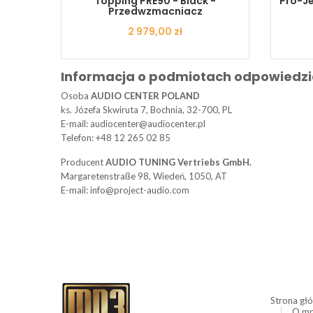
Czerwony
Topping PRE90 - Black -
Pro-Je
Przedwzmacniacz
Cena
2 979,00 zł
Informacja o podmiotach odpowiedzi
Osoba
AUDIO CENTER POLAND
ks. Józefa Skwiruta 7, Bochnia, 32-700, PL
E-mail: audiocenter@audiocenter.pl
Telefon: +48 12 265 02 85
Producent
AUDIO TUNING Vertriebs GmbH.
Margaretenstraße 98, Wiedeń, 1050, AT
E-mail: info@project-audio.com
Strona gł
O mp