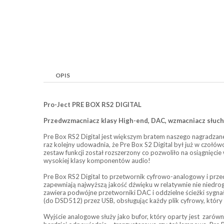
OPIS
Pro-Ject PRE BOX RS2 DIGITAL
Przedwzmacniacz klasy High-end, DAC, wzmacniacz słu
Pre Box RS2 Digital jest większym bratem naszego nagradzan
raz kolejny udowadnia, że Pre Box S2 Digital był już w czoł
zestaw funkcji został rozszerzony co pozwoliło na osiągnięcie 
wysokiej klasy komponentów audio!
Pre Box RS2 Digital to przetwornik cyfrowo-analogowy i prz
zapewniają najwyższą jakość dźwięku w relatywnie nie niedr
zawiera podwójne przetworniki DAC i oddzielne ścieżki sygna
(do DSD512) przez USB, obsługując każdy plik cyfrowy, który
Wyjście analogowe służy jako bufor, który oparty jest zarówn