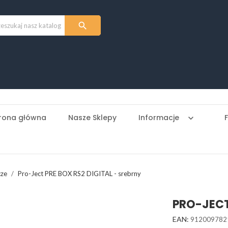

rona główna
Nasze Sklepy
Informacje
keyboard_arrow_down
cze
Pro-Ject PRE BOX RS2 DIGITAL - srebrny
PRO-JECT
EAN:
912009782