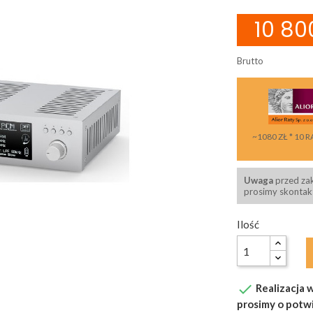
10 800
Brutto
~1080 ZŁ * 10 R
Uwaga
przed za
prosimy skontakt
Ilość

Realizacja w
prosimy o potw