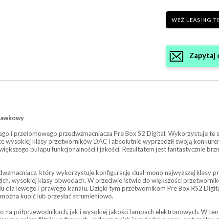
WEŹ LEASING T
Zapytaj 
chawkowy
ego i przełomowego przedwzmacniacza Pre Box S2 Digital. Wykorzystuje te 
ówce wysokiej klasy przetworników DAC i absolutnie wyprzedził swoją konku
większego pułapu funkcjonalności i jakości. Rezultatem jest fantastycznie brz
edwzmacniacz, który wykorzystuje konfigurację dual-mono najwyższej klasy
ogich, wysokiej klasy obwodach. W przeciwieństwie do większości przetworn
łu dla lewego i prawego kanału. Dzięki tym przetwornikom Pre Box RS2 Digit
 można kupić lub przesłać strumieniowo.
o na półprzewodnikach, jak i wysokiej jakości lampach elektronowych. W ten