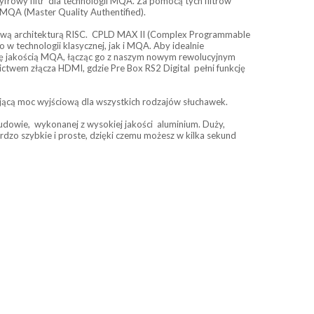
frowy filtr dla technologii MQA. Za pomocą tych filtrów
 MQA (Master Quality Authentified).
iową architekturą RISC. CPLD MAX II (Complex Programmable
 technologii klasycznej, jak i MQA. Aby idealnie
 się jakością MQA, łącząc go z naszym nowym rewolucyjnym
twem złącza HDMI, gdzie Pre Box RS2 Digital pełni funkcję
ą moc wyjściową dla wszystkich rodzajów słuchawek.
budowie, wykonanej z wysokiej jakości aluminium. Duży,
rdzo szybkie i proste, dzięki czemu możesz w kilka sekund