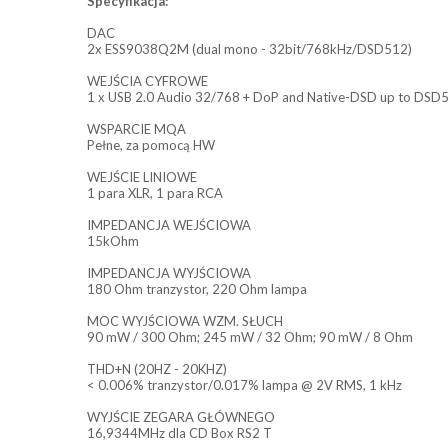
Specyfikacja:
DAC
2x ESS9038Q2M (dual mono - 32bit/768kHz/DSD512)
WEJŚCIA CYFROWE
1 x USB 2.0 Audio 32/768 + DoP and Native-DSD up to DSD51
WSPARCIE MQA
Pełne, za pomocą HW
WEJŚCIE LINIOWE
1 para XLR, 1 para RCA
IMPEDANCJA WEJŚCIOWA
15kOhm
IMPEDANCJA WYJŚCIOWA
180 Ohm tranzystor, 220 Ohm lampa
MOC WYJŚCIOWA WZM. SŁUCH
90 mW / 300 Ohm; 245 mW / 32 Ohm; 90 mW / 8 Ohm
THD+N (20HZ - 20KHZ)
< 0.006% tranzystor/0.017% lampa @ 2V RMS, 1 kHz
WYJŚCIE ZEGARA GŁÓWNEGO
16,9344MHz dla CD Box RS2 T