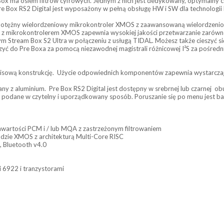
ox ma osiem filtrów cyfrowych. Jednym z nich jest dedykowany, optymalny cy
e Box RS2 Digital jest wyposażony w pełną obsługę HW i SW dla technologii
z potężny wielordzeniowy mikrokontroler XMOS z zaawansowaną wielordzen
 z mikrokontrolerem XMOS zapewnia wysokiej jakości przetwarzanie zarówno w
szym Stream Box S2 Ultra w połączeniu z usługą TIDAL. Możesz także cieszyć
 do Pre Boxa za pomocą niezawodnej magistrali różnicowej I²S za pośrednic
ą konstrukcję. Użycie odpowiednich komponentów zapewnia wystarczając
ny z aluminium. Pre Box RS2 Digital jest dostępny w srebrnej lub czarnej o
e podane w czytelny i uporządkowany sposób. Poruszanie się po menu jest ba
awartości PCM i / lub MQA z zastrzeżonym filtrowaniem
zie XMOS z architekturą Multi-Core RISC
, Bluetooth v4.0
 6922 i tranzystorami