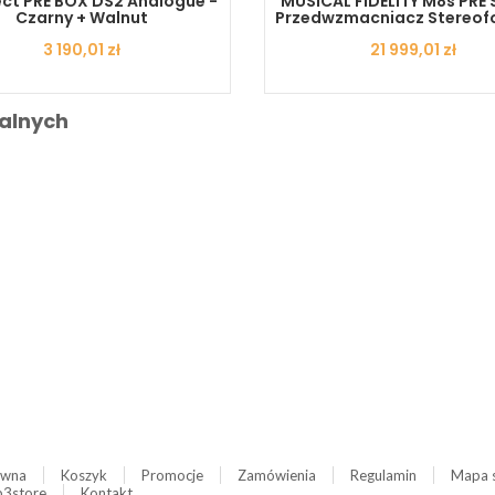
ct PRE BOX DS2 Analogue -
MUSICAL FIDELITY M8s PRE S
Czarny + Walnut
Przedwzmacniacz Stereof
Cena
3 190,01 zł
Cena
21 999,01 zł
alnych
ówna
Koszyk
Promocje
Zamówienia
Regulamin
Mapa 
3store
Kontakt