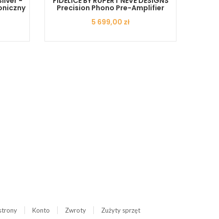
ilver -
FIDELICE BY RUPERT NEVE DESIGNS
Pro-
oniczny
Precision Phono Pre-Amplifier
Cena
5 699,00 zł
strony
Konto
Zwroty
Zużyty sprzęt