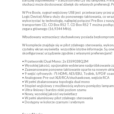
bardziej odpowiednia – tranzystorowa czy też lampowa. Pre B
słuchacz może dostosować dźwięk do własnych preferencji. Pr
W Pre Boxie, sygnał wejściowy USB jest przetwarzany prze
Logic Device) Altera służy do ponownego taktowania, co wraz
wykorzystać tę technologię, najlepiej połączyć Pre Box z na
transportem CD, CD Box RS2 T. CD Box RS2 T można podłączyć
zegara głównego (16,9344 MHz).
Wbudowany wzmacniacz słuchawkowy posiada bezkompromisow
W komplecie znajduje się w pilot zdalnego sterowania, wykona
czytelny ekran wyświetla wszystkie istotne informacje. Są on
skonfigurować urządzenie zgodnie z własnymi preferencjami!
• Przetworniki Dual Mono: 2x ESS9038Q2M
• Wysokiej jakości, opcjonalnie wybierane nadpróbkowanie z
• Zaawansowane ponowne taktowanie oparte na nowym układ
• 9 wejść cyfrowych: i²S HDMI, AES/EBU, Toslink, S/PDIF coax
• Analogowe: Pre-out XLR/RCA/słuchawkowe, wejście RCA
• W pełni zbalansowana topologia dual mono
• Stopień wyjściowy z możliwością wyboru pomiędzy lampami
• Ultra-liniowy i bardzo niski poziom szumu
• Nowy, wysokiej jakości wyświetlacz
• W pełni aluminiowy pilot zdalnego sterowania
• Dostępny w kolorze czarnym i srebrnym