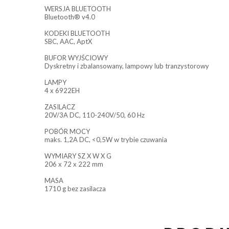
WERSJA BLUETOOTH
Bluetooth® v4.0
KODEKI BLUETOOTH
SBC, AAC, AptX
BUFOR WYJŚCIOWY
Dyskretny i zbalansowany, lampowy lub tranzystorowy
LAMPY
4 x 6922EH
ZASILACZ
20V/3A DC, 110-240V/50, 60 Hz
POBÓR MOCY
maks. 1,2A DC, <0,5W w trybie czuwania
WYMIARY SZ X W X G
206 x 72 x 222 mm
MASA
1710 g bez zasilacza