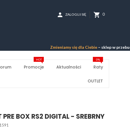
person
shopping_cart
0
ZALOGUJ SIĘ
Zmieniamy się dla Ciebie
– sklep w przebudowie –
P
HOT
0%
Forum
Promocje
Aktualności
Raty
OUTLET
 PRE BOX RS2 DIGITAL - SREBRNY
1591