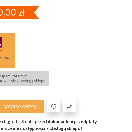
,00 zł
AT 0%
kupami ratalnymi
ować się z obsługą sklepu.

compare_arrows
DODAJ DO KOSZYKA
 ciągu: 1 - 3 dni - przed dokonaniem przedpłaty
ierdzenie dostępności z obsługą sklepu!