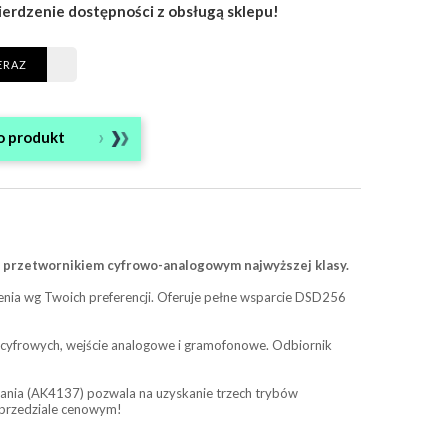
ierdzenie dostępności z obsługą sklepu!
ERAZ
o produkt
przetwornikiem cyfrowo-analogowym najwyższej klasy.
enia wg Twoich preferencji. Oferuje pełne wsparcie DSD256
ć cyfrowych, wejście analogowe i gramofonowe. Odbiornik
wania (AK4137) pozwala na uzyskanie trzech trybów
 przedziale cenowym!