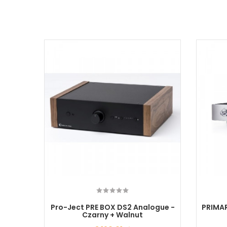
tal -
Pro-Ject PRE BOX DS2 Analogue -
PRIMAR
Czarny + Walnut