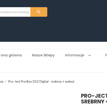

rona główna
Nasze Sklepy
Informacje
keyboard_arrow_down
cze
Pro-Ject Pre Box DS2 Digital - srebrny + walnut
PRO-JECT
SREBRNY 