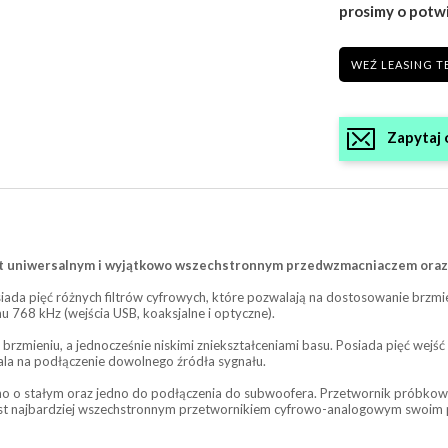
prosimy o potw
WEŹ LEASING T
Zapytaj 
t uniwersalnym i wyjątkowo wszechstronnym przedwzmacniaczem oraz 
iada pięć różnych filtrów cyfrowych, które pozwalają na dostosowanie brzmi
768 kHz (wejścia USB, koaksjalne i optyczne).
brzmieniu, a jednocześnie niskimi zniekształceniami basu. Posiada pięć wejś
la na podłączenie dowolnego źródła sygnału.
dno o stałym oraz jedno do podłączenia do subwoofera. Przetwornik próbko
jest najbardziej wszechstronnym przetwornikiem cyfrowo-analogowym swoim