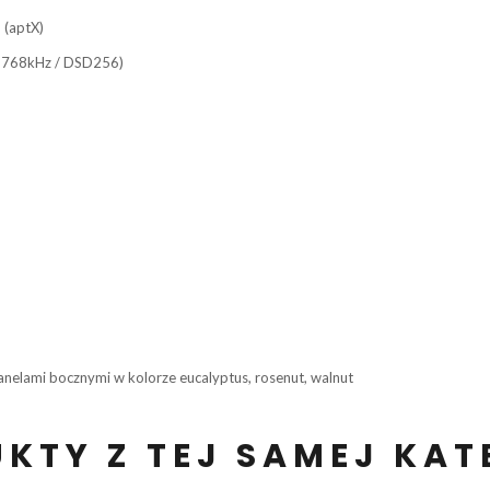
 (aptX)
M 768kHz / DSD256)
anelami bocznymi w kolorze eucalyptus, rosenut, walnut
KTY Z TEJ SAMEJ KAT