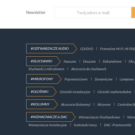
Newsletter
#ODTWARZACZE AUDIO
CD/DVD
Przenośne HI-FI, HI-EN
#SŁUCHAWKI
Nauszne
Douszne
Dokanałowe
Dla 
Słuchawki z mikrofonem
Akcesoria do słuchawek
#MIKROFONY
Pojemnościowe
Dynamiczne
Lampowe
#GŁOŚNIKI
Głośniki instalacyjne
Głośniki multimedialne
#KOLUMNY
Akcesoria (kolumny)
Aktywne
Centralne (
#WZMACNIACZE & DAC
Wzmacniacze Słuchawkowe
Wzma
Wzmacniacze Instalacyjne
Końcówki mocy
DAC -Przetworniki