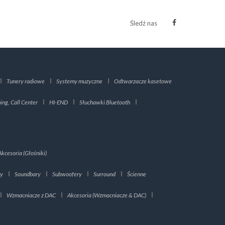
Śledź nas
Tunery radiowe
Systemy muzyczne
Odtwarzacze kasetowe
ng, Call Center
HI-END
Słuchawki Bluetooth
Akcesoria (Głośniki)
ry
Soundbary
Subwoofery
Surround
Ścienne
Wzmacniacze z DAC
Akcesoria (Wzmacniacze & DAC)