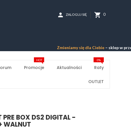
person
shopping_cart
0
ZALOGUJ SIĘ
Zmieniamy się dla Ciebie
– sklep w przebudowie
HOT
0%
Forum
Promocje
Aktualności
Raty
OUTLET
 PRE BOX DS2 DIGITAL -
+ WALNUT