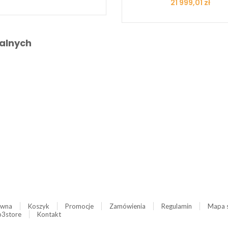
Cena
21 999,01 zł
alnych
ówna
Koszyk
Promocje
Zamówienia
Regulamin
Mapa 
3store
Kontakt