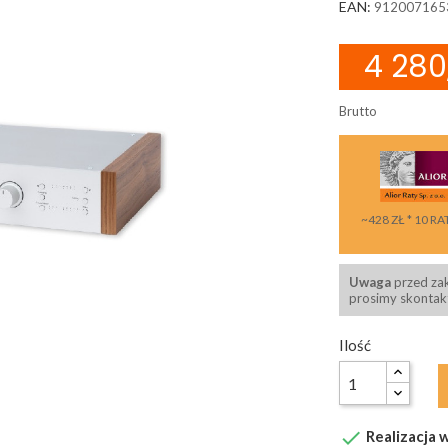
EAN:
912007165
4 280,
Brutto
~428 ZŁ * 10 RA
Uwaga
przed za
prosimy skontakt
Ilość

Realizacja w