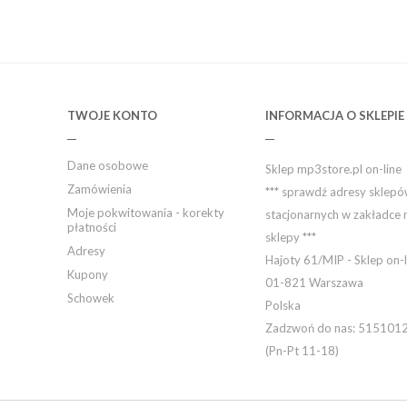
TWOJE KONTO
INFORMACJA O SKLEPIE
Dane osobowe
Sklep mp3store.pl on-line
Zamówienia
*** sprawdź adresy sklep
Moje pokwitowania - korekty
stacjonarnych w zakładce 
płatności
sklepy ***
Adresy
Hajoty 61/MIP - Sklep on-l
Kupony
01-821 Warszawa
Schowek
Polska
Zadzwoń do nas:
515101
(Pn-Pt 11-18)