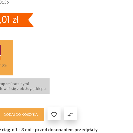
3156
01 zł
T 0%
kupami ratalnymi
ować się z obsługą sklepu.

compare_arrows
DODAJ DO KOSZYKA
 ciągu: 1 - 3 dni - przed dokonaniem przedpłaty