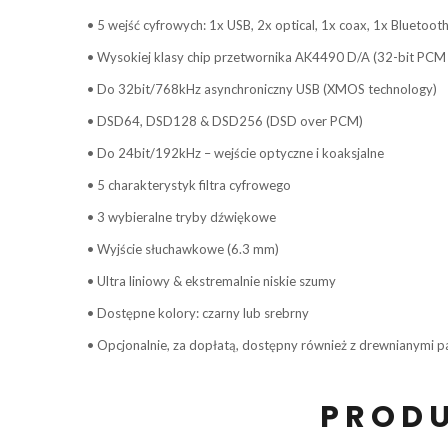
• 5 wejść cyfrowych: 1x USB, 2x optical, 1x coax, 1x Bluetooth
• Wysokiej klasy chip przetwornika AK4490 D/A (32-bit PC
• Do 32bit/768kHz asynchroniczny USB (XMOS technology)
• DSD64, DSD128 & DSD256 (DSD over PCM)
• Do 24bit/192kHz – wejście optyczne i koaksjalne
• 5 charakterystyk filtra cyfrowego
• 3 wybieralne tryby dźwiękowe
• Wyjście słuchawkowe (6.3 mm)
• Ultra liniowy & ekstremalnie niskie szumy
• Dostępne kolory: czarny lub srebrny
• Opcjonalnie, za dopłatą, dostępny również z drewnianymi p
PRODU