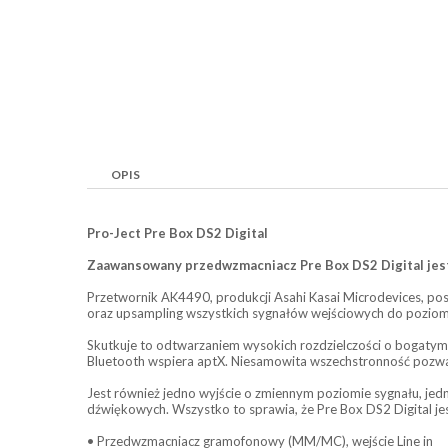
OPIS
Pro-Ject Pre Box DS2 Digital
Zaawansowany przedwzmacniacz Pre Box DS2 Digital jes
Przetwornik AK4490, produkcji Asahi Kasai Microdevices, pos
oraz upsampling wszystkich sygnałów wejściowych do poziomu 
Skutkuje to odtwarzaniem wysokich rozdzielczości o bogatym 
Bluetooth wspiera aptX. Niesamowita wszechstronność pozwa
Jest również jedno wyjście o zmiennym poziomie sygnału, je
dźwiękowych. Wszystko to sprawia, że Pre Box DS2 Digital 
• Przedwzmacniacz gramofonowy (MM/MC), wejście Line in