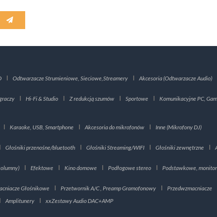
D
Odtwarzacze Strumieniowe, Sieciowe,Streamery
Akcesoria (Odtwarzacze Audio)
graczy
Hi-Fi & Studio
Z redukcją szumów
Sportowe
Komunikacyjne PC, Gami
Karaoke, USB, Smartphone
Akcesoria do mikrofonów
Inne (Mikrofony DJ)
Głośniki przenośne/bluetooth
Głośniki Streaming/WIFI
Głośniki zewnętrzne
kolumny)
Efektowe
Kino domowe
Podłogowe stereo
Podstawkowe, monito
cniacze Głośnikowe
Przetwornik A/C , Preamp Gramofonowy
Przedwzmacniacze
Amplitunery
xxZestawy Audio DAC+AMP