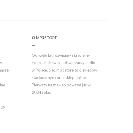
O MP3STORE
Od wielu lat rozwijamy i kreujemy
ów
rynek słuchawek, odtwarzaczy audio
nasze
w Polsce. Sieć mp3store to 6 sklepów
stacjonarnych oraz sklep online.
ine
Pierwszy nasz sklep powstał już w
2004 roku.
209