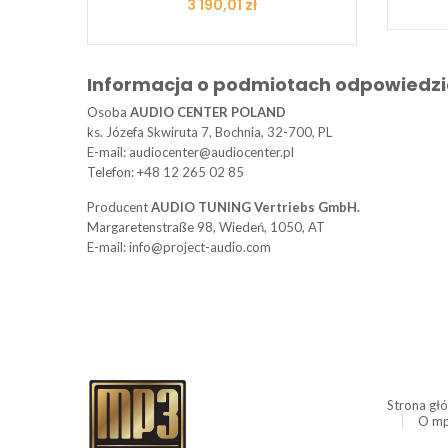
Cena
3 190,01 zł
Informacja o podmiotach odpowiedzi
Osoba
AUDIO CENTER POLAND
ks. Józefa Skwiruta 7, Bochnia, 32-700, PL
E-mail: audiocenter@audiocenter.pl
Telefon: +48 12 265 02 85
Producent
AUDIO TUNING Vertriebs GmbH.
Margaretenstraße 98, Wiedeń, 1050, AT
E-mail: info@project-audio.com
Strona gł
O mp