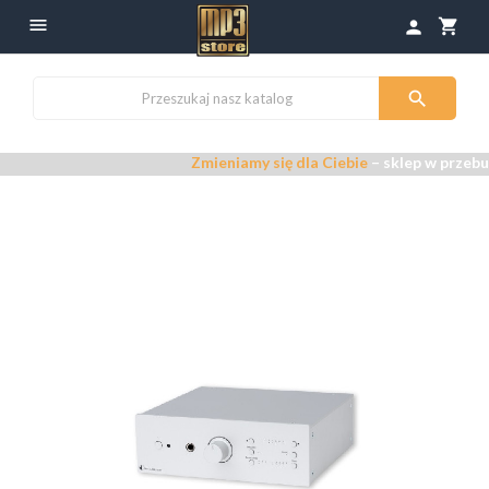

shopping_cart
person

Zmieniamy się dla Ciebie
– sklep w przebudowie