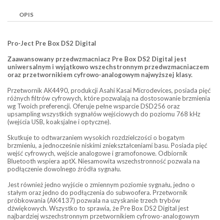
OPIS
Pro-Ject Pre Box DS2 Digital
Zaawansowany przedwzmacniacz Pre Box DS2 Digital jest
uniwersalnym i wyjątkowo wszechstronnym przedwzmacniaczem
oraz przetwornikiem cyfrowo-analogowym najwyższej klasy.
Przetwornik AK4490, produkcji Asahi Kasai Microdevices, posiada pięć
różnych filtrów cyfrowych, które pozwalają na dostosowanie brzmienia
wg Twoich preferencji. Oferuje pełne wsparcie DSD256 oraz
upsampling wszystkich sygnałów wejściowych do poziomu 768 kHz
(wejścia USB, koaksjalne i optyczne).
Skutkuje to odtwarzaniem wysokich rozdzielczości o bogatym
brzmieniu, a jednocześnie niskimi zniekształceniami basu. Posiada pięć
wejść cyfrowych, wejście analogowe i gramofonowe. Odbiornik
Bluetooth wspiera aptX. Niesamowita wszechstronność pozwala na
podłączenie dowolnego źródła sygnału.
Jest również jedno wyjście o zmiennym poziomie sygnału, jedno o
stałym oraz jedno do podłączenia do subwoofera. Przetwornik
próbkowania (AK4137) pozwala na uzyskanie trzech trybów
dźwiękowych. Wszystko to sprawia, że Pre Box DS2 Digital jest
najbardziej wszechstronnym przetwornikiem cyfrowo-analogowym