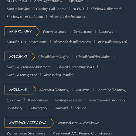
Hi-Fi & Studio
Z redukcją szumów
Sportowe
Komunikacyjne PC, Gaming, Call Center
HI-END
Słuchawki Bluetooth
Słuchawki z mikrofonem
Akcesoria do słuchawek
#MIKROFONY
Pojemnościowe
Dynamiczne
Lampowe
Karaoke, USB, Smartphone
Akcesoria do mikrofonów
Inne (Mikrofony DJ)
#GŁOŚNIKI
Głośniki instalacyjne
Głośniki multimedialne
Głośniki przenośne/bluetooth
Głośniki Streaming/WIFI
Głośniki zewnętrzne
Akcesoria (Głośniki)
#KOLUMNY
Akcesoria (kolumny)
Aktywne
Centralne (kolumny)
Efektowe
Kino domowe
Podłogowe stereo
Podstawkowe, monitory
Soundbary
Subwoofery
Surround
Ścienne
#WZMACNIACZE & DAC
Wzmacniacze Słuchawkowe
Wzmacniacze Głośnikowe
Przetwornik A/C , Preamp Gramofonowy