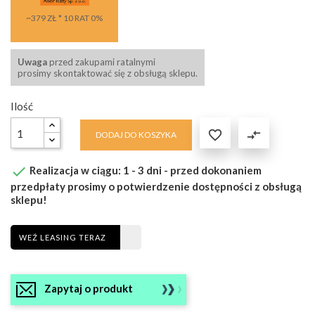
~379 ZŁ * 10 RAT 0%
Uwaga
przed zakupami ratalnymi
prosimy skontaktować się z obsługą sklepu.
Ilość

compare_arrows
DODAJ DO KOSZYKA

Realizacja w ciągu: 1 - 3 dni - przed dokonaniem
przedpłaty prosimy o potwierdzenie dostępności z obsługą
sklepu!
WEŹ LEASING TERAZ
Zapytaj o produkt