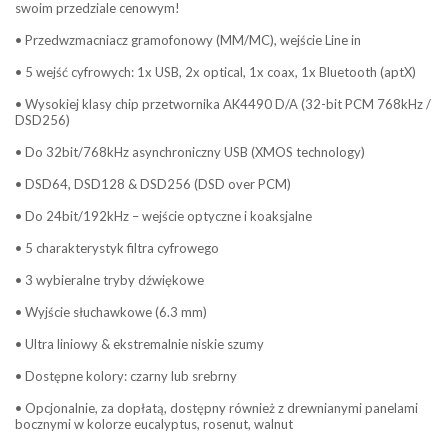
swoim przedziale cenowym!
• Przedwzmacniacz gramofonowy (MM/MC), wejście Line in
• 5 wejść cyfrowych: 1x USB, 2x optical, 1x coax, 1x Bluetooth (aptX)
• Wysokiej klasy chip przetwornika AK4490 D/A (32-bit PCM 768kHz /
DSD256)
• Do 32bit/768kHz asynchroniczny USB (XMOS technology)
• DSD64, DSD128 & DSD256 (DSD over PCM)
• Do 24bit/192kHz – wejście optyczne i koaksjalne
• 5 charakterystyk filtra cyfrowego
• 3 wybieralne tryby dźwiękowe
• Wyjście słuchawkowe (6.3 mm)
• Ultra liniowy & ekstremalnie niskie szumy
• Dostępne kolory: czarny lub srebrny
• Opcjonalnie, za dopłatą, dostępny również z drewnianymi panelami
bocznymi w kolorze eucalyptus, rosenut, walnut