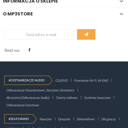
INFORMACJA O SKLEPIE

O MP3STORE

Śledź nas
#ODTWARZACZE AUDIO
CD/DVD
Przenośne HI-FI, HI-END
Odtwarzacze Strumieniowe, Sieciowe,Streamery
Akcesoria (Odtwarzacze Audio)
Tunery radiowe
Systemy muzyczne
Odtwarzacze kasetowe
#SŁUCHAWKI
Nauszne
Douszne
Dokanałowe
Dla graczy