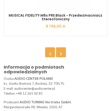
MUSICAL FIDELITY M6s PRE Black - Przedwzmacniacz
Stereofoniczny
Cena
8 799,00 zł
Informacja o podmiotach
odpowiedzialnych
Osoba
AUDIO CENTER POLAND
ks. Józefa Skwiruta 7, Bochnia, 32-700, PL
E-mail: audiocenter@audiocenter.pl
Telefon: +48 12 265 02 85
Producent
AUDIO TUNING Vertriebs GmbH.
Margaretenstraße 98, Wiedeń, 1050, AT