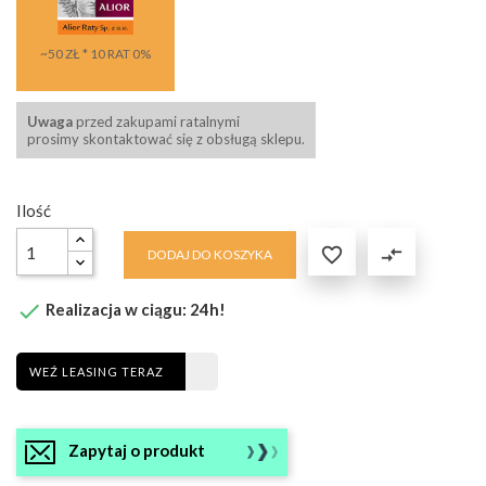
~50 ZŁ * 10 RAT 0%
Uwaga
przed zakupami ratalnymi
prosimy skontaktować się z obsługą sklepu.
Ilość

compare_arrows
DODAJ DO KOSZYKA

Realizacja w ciągu: 24h!
WEŹ LEASING TERAZ
Zapytaj o produkt