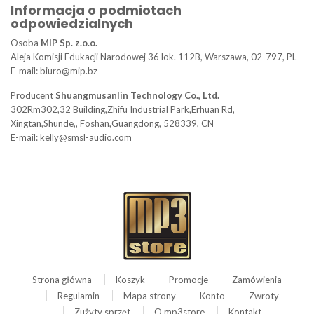
Informacja o podmiotach
odpowiedzialnych
Osoba
MIP Sp. z.o.o.
Aleja Komisji Edukacji Narodowej 36 lok. 112B, Warszawa, 02-797, PL
E-mail: biuro@mip.bz
Producent
Shuangmusanlin Technology Co., Ltd.
302Rm302,32 Building,Zhifu Industrial Park,Erhuan Rd,
Xingtan,Shunde,, Foshan,Guangdong, 528339, CN
E-mail: kelly@smsl-audio.com
Strona główna
Koszyk
Promocje
Zamówienia
Regulamin
Mapa strony
Konto
Zwroty
Zużyty sprzęt
O mp3store
Kontakt