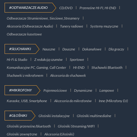
#ODTWARZACZE AUDIO
CD/DVD
Przenośne HI-FI, HI-END
Odtwarzacze Strumieniowe, Sieciowe,Streamery
Akcesoria (Odtwarzacze Audio)
Tunery radiowe
Systemy muzyczne
Odtwarzacze kasetowe
#SŁUCHAWKI
Nauszne
Douszne
Dokanałowe
Dla graczy
Hi-Fi & Studio
Z redukcją szumów
Sportowe
Komunikacyjne PC, Gaming, Call Center
HI-END
Słuchawki Bluetooth
Słuchawki z mikrofonem
Akcesoria do słuchawek
#MIKROFONY
Pojemnościowe
Dynamiczne
Lampowe
Karaoke, USB, Smartphone
Akcesoria do mikrofonów
Inne (Mikrofony DJ)
#GŁOŚNIKI
Głośniki instalacyjne
Głośniki multimedialne
Głośniki przenośne/bluetooth
Głośniki Streaming/WIFI
Głośniki zewnętrzne
Akcesoria (Głośniki)