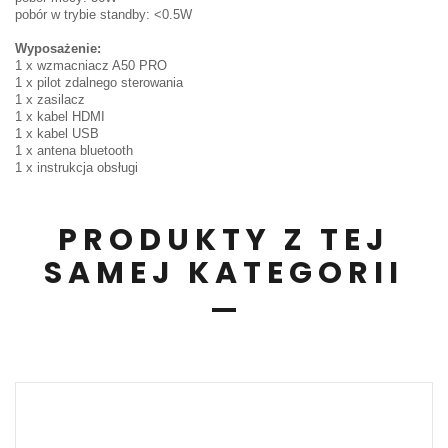
pobór w trybie standby: <0.5W
Wyposażenie:
1 x wzmacniacz A50 PRO
1 x pilot zdalnego sterowania
1 x zasilacz
1 x kabel HDMI
1 x kabel USB
1 x antena bluetooth
1 x instrukcja obsługi
PRODUKTY Z TEJ
SAMEJ KATEGORII