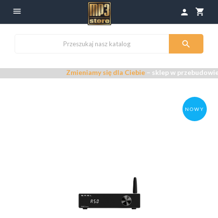

shopping_cart
person

Zmieniamy się dla Ciebie
– sklep w przebudowie –
P
NOWY