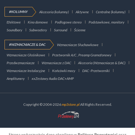
#KOLUMNY
Akcesoria (kolumny)
Aktywne
Centralne (kolumny)
Efektowe
Kino domowe
Podłogowe stereo
Podstawkowe, monitory
Soundbary
Subwoofery
Surround
Ścienne
#WZMACNIACZE & DAC
Wzmacniacze Słuchawkowe
Wzmacniacze Głośnikowe
Przetwornik A/C , Preamp Gramofonowy
Przedwzmacniacze
Wzmacniacze z DAC
Akcesoria (Wzmacniacze & DAC)
Wzmacniacze Instalacyjne
Końcówki mocy
DAC -Przetworniki
Amplitunery
xxZestawy Audio DAC+AMP
Copyright © 2004-2026
mp3store.pl
All Rights Reserved.
Strona wykorzystuje dane określone w
Polityce Prywatności
oraz