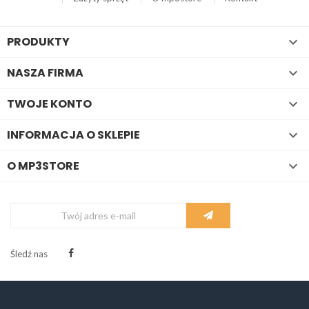
PRODUKTY

NASZA FIRMA

TWOJE KONTO

INFORMACJA O SKLEPIE

O MP3STORE

Śledź nas