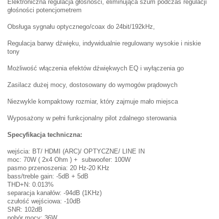
Elektroniczna regulacja głośności, eliminująca szum podczas regulacji
głośności potencjometrem
Obsługa sygnału optycznego/coax do 24bit/192kHz,
Regulacja barwy dźwięku, indywidualnie regulowany wysokie i niskie
tony
Możliwość włączenia efektów dźwiękwych EQ i wyłączenia go
Zasilacz dużej mocy, dostosowany do wymogów prądowych
Niezwykle kompaktowy rozmiar, który zajmuje mało miejsca
Wyposażony w pełni funkcjonalny pilot zdalnego sterowania
Specyfikacja techniczna:
wejścia: BT/ HDMI (ARC)/ OPTYCZNE/ LINE IN
moc: 70W ( 2x4 Ohm ) + subwoofer: 100W
pasmo przenoszenia: 20 Hz-20 KHz
bass/treble gain: -5dB + 5dB
THD+N: 0.013%
separacja kanałów: -94dB (1KHz)
czułość wejściowa: -10dB
SNR: 102dB
pobór mocy: 36W