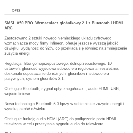
OPIS
SMSL A50 PRO Wzmacniacz głośnikowy 2.1 z Bluetooth i HDMI
ARC
Zastosowano 2 sztuki nowego niemieckiego układu cyfrowego
wzmacniacza mocy firmy Infineon, oferuje jeszcze wyższą jakość
dźwięku, wydajność do 92%, co przekłada się również na zmniejszenie
zużycia energii
Regulacja filtra górnoprzepustowego, dolnoprzepustowego, 10
ustawień, głośność wyjściowa subwoofera regulowana niezależnie,
doskonałe doposawanie do różnych głośników i subwoofera
pasywnych, system głośników 2.1.
Obsługuje Bluetooth, sygnał optycznego/coax, , audio HDMI, USB,
wejście liniowe
Nowa technologia Bluetooth 5.0 łączy w sobie niskie zużycie energii i
wysoką jakość dźwięku.
Obsługuje funkcję audio HDMI (ARC) do podłączenia portu HDMI
telewizora w celu przesyłania sygnału audio do telewizora