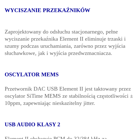
WYCISZANIE PRZEKAŹNIKÓW
Zaprojektowany do odsłuchu stacjonarnego, pełne
wyciszanie przekaźnika Element II eliminuje trzaski i
szumy podczas uruchamiania, zarówno przez wyjścia
słuchawkowe, jak i wyjścia przedwzmacniacza.
OSCYLATOR MEMS
Przetwornik DAC USB Element II jest taktowany przez
oscylator SiTime MEMS ze stabilnością częstotliwości ±
10ppm, zapewniając nieskazitelny jitter.
USB AUDIO KLASY 2
Element II obsługuje PCM do 32/384 kHz za