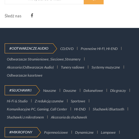
Śledź nas
#ODTWARZACZE AUDIO
CD/DVD
Przenośne HI-FI, HI-END
Odtwarzacze Strumieniowe, Sieciowe,Streamery
Akcesoria (Odtwarzacze Audio)
Tunery radiowe
Systemy muzyczne
Odtwarzacze kasetowe
#SŁUCHAWKI
Nauszne
Douszne
Dokanałowe
Dla graczy
Hi-Fi & Studio
Z redukcją szumów
Sportowe
Komunikacyjne PC, Gaming, Call Center
HI-END
Słuchawki Bluetooth
Słuchawki z mikrofonem
Akcesoria do słuchawek
#MIKROFONY
Pojemnościowe
Dynamiczne
Lampowe