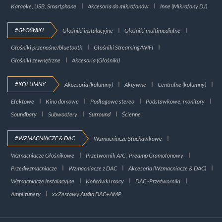
Karaoke, USB, Smartphone
Akcesoria do mikrofonów
Inne (Mikrofony DJ)
#GŁOŚNIKI
Głośniki instalacyjne
Głośniki multimedialne
Głośniki przenośne/bluetooth
Głośniki Streaming/WIFI
Głośniki zewnętrzne
Akcesoria (Głośniki)
#KOLUMNY
Akcesoria (kolumny)
Aktywne
Centralne (kolumny)
Efektowe
Kino domowe
Podłogowe stereo
Podstawkowe, monitory
Soundbary
Subwoofery
Surround
Ścienne
#WZMACNIACZE & DAC
Wzmacniacze Słuchawkowe
Wzmacniacze Głośnikowe
Przetwornik A/C , Preamp Gramofonowy
Przedwzmacniacze
Wzmacniacze z DAC
Akcesoria (Wzmacniacze & DAC)
Wzmacniacze Instalacyjne
Końcówki mocy
DAC -Przetworniki
Amplitunery
xxZestawy Audio DAC+AMP