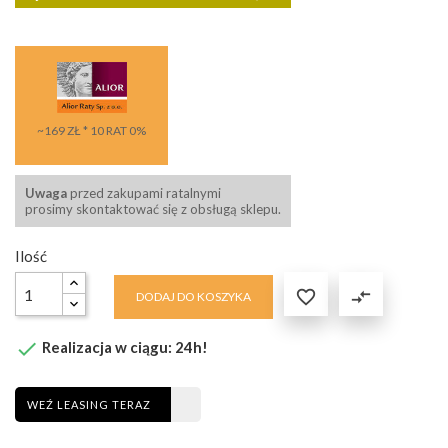
~169 ZŁ * 10 RAT 0%
Uwaga
przed zakupami ratalnymi
prosimy skontaktować się z obsługą sklepu.
Ilość

compare_arrows
DODAJ DO KOSZYKA

Realizacja w ciągu: 24h!
WEŹ LEASING TERAZ