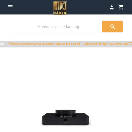

shopping_cart
person

Przepraszamy za ewentualne usterki - widzisz błąd na stronie? Zgł