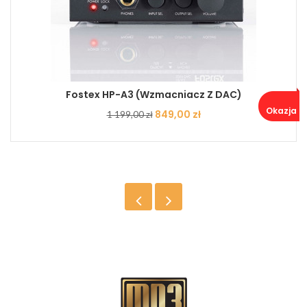
Fostex HP-A3 (wzmacniacz Z DAC)
Okazja ..
Cena
Cena
849,00 zł
1 199,00 zł
podstawowa