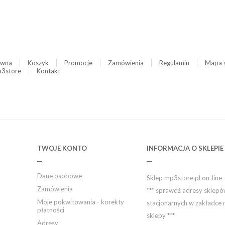
ówna
Koszyk
Promocje
Zamówienia
Regulamin
Mapa 
3store
Kontakt
TWOJE KONTO
INFORMACJA O SKLEPIE
Dane osobowe
Sklep mp3store.pl on-line
Zamówienia
*** sprawdź adresy sklep
Moje pokwitowania - korekty
stacjonarnych w zakładce 
płatności
sklepy ***
Adresy