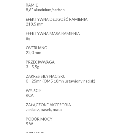
RAMIĘ
8,6” aluminium/carbon
EFEKTYWNA DŁUGOŚĆ RAMIENIA
218,5 mm
EFEKTYWNA MASA RAMIENIA
8g
OVERHANG
22,0 mm
PRZECIWWAGA
3 - 5,5g
ZAKRES SIŁY NACISKU
0 - 25mn (OM5 18mn ustawiony nacisk)
WYJŚCIE
RCA
ZAŁĄCZONE AKCESORIA
zasilacz, pasek, mata
POBÓR MOCY
5 W