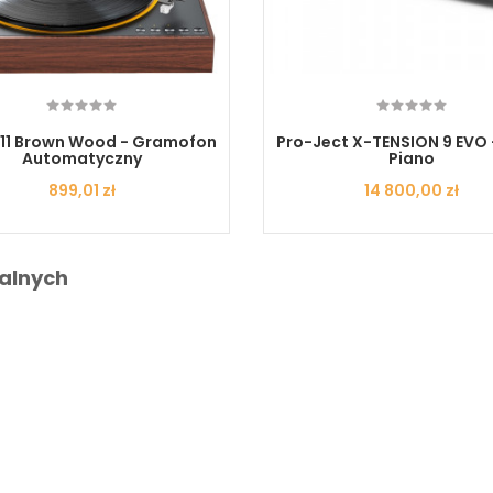
T11 Brown Wood - Gramofon
Pro-Ject X-TENSION 9 EVO 
Automatyczny
Piano
Cena
899,01 zł
Cena
14 800,00 zł
alnych