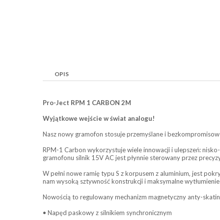
OPIS
Pro-Ject RPM 1 CARBON 2M
Wyjątkowe wejście w świat analogu!
Nasz nowy gramofon stosuje przemyślane i bezkompromisowe
RPM-1 Carbon wykorzystuje wiele innowacji i ulepszeń: nisk
gramofonu silnik 15V AC jest płynnie sterowany przez precy
W pełni nowe ramię typu S z korpusem z aluminium, jest pokry
nam wysoką sztywność konstrukcji i maksymalne wytłumieni
Nowością to regulowany mechanizm magnetyczny anty-skating
• Napęd paskowy z silnikiem synchronicznym