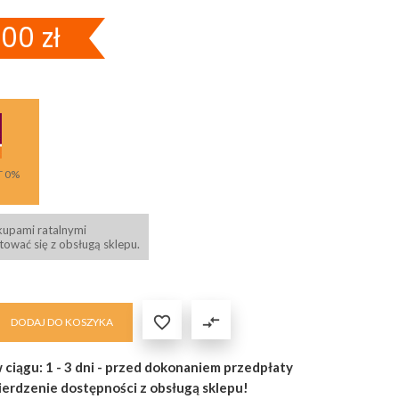
00 zł
T 0%
kupami ratalnymi
ować się z obsługą sklepu.

compare_arrows
DODAJ DO KOSZYKA
 ciągu: 1 - 3 dni - przed dokonaniem przedpłaty
ierdzenie dostępności z obsługą sklepu!