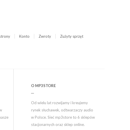
strony
Konto
Zwroty
Zużyty sprzęt
O MP3STORE
Od wielu lat rozwijamy i kreujemy
ów
rynek słuchawek, odtwarzaczy audio
nasze
w Polsce. Sieć mp3store to 6 sklepów
stacjonarnych oraz sklep online.