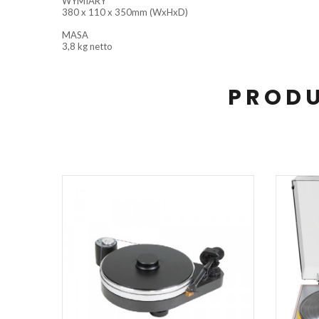
WYMIARY
380 x 110 x 350mm (WxHxD)
MASA
3,8 kg netto
PRODU