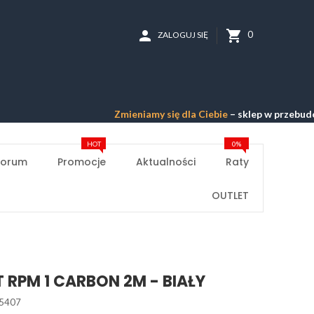
person
shopping_cart
0
ZALOGUJ SIĘ
Zmieniamy się dla Ciebie
– sklep w przebudowie –
Pr
HOT
0%
Forum
Promocje
Aktualności
Raty
OUTLET
 RPM 1 CARBON 2M - BIAŁY
5407