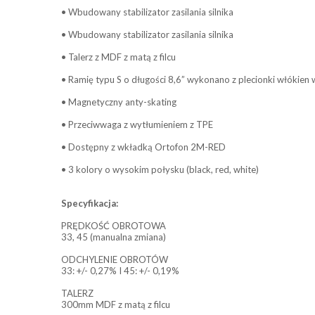
• Wbudowany stabilizator zasilania silnika
• Wbudowany stabilizator zasilania silnika
• Talerz z MDF z matą z filcu
• Ramię typu S o długości 8,6” wykonano z plecionki włókien
• Magnetyczny anty-skating
• Przeciwwaga z wytłumieniem z TPE
• Dostępny z wkładką Ortofon 2M-RED
• 3 kolory o wysokim połysku (black, red, white)
Specyfikacja:
PRĘDKOŚĆ OBROTOWA
33, 45 (manualna zmiana)
ODCHYLENIE OBROTÓW
33: +/- 0,27% I 45: +/- 0,19%
TALERZ
300mm MDF z matą z filcu