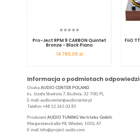
Biały
Pro-Ject RPM 9 CARBON Quintet
FiiO T
Bronze - Black Piano
Cena
14 790,00 zł
Informacja o podmiotach odpowiedzi
Osoba
AUDIO CENTER POLAND
ks. Józefa Skwiruta 7, Bochnia, 32-700, PL
E-mail: audiocenter@audiocenter.pl
Telefon: +48 12 265 02 85
Producent
AUDIO TUNING Vertriebs GmbH.
Margaretenstraße 98, Wiedeń, 1050, AT
E-mail: info@project-audio.com