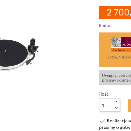
2 700,
Brutto
~270 ZŁ * 10 RA
Uwaga
przed za
prosimy skontakt
Ilość

Realizacja w
prosimy o potw