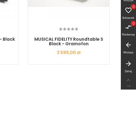
0

Schowek
0
compare_arrows
Porównaj
- Black
MUSICAL FIDELITY Roundtable S
Pro-
Black - Gramofon
arrow_back
Cena
3 599,00 zł
Wstecz
arrow_forward
Dalej

Up