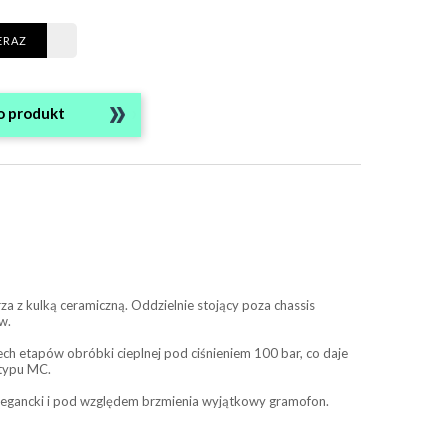
ERAZ
o produkt
 z kulką ceramiczną. Oddzielnie stojący poza chassis
w.
ech etapów obróbki cieplnej pod ciśnieniem 100 bar, co daje
typu MC.
legancki i pod względem brzmienia wyjątkowy gramofon.