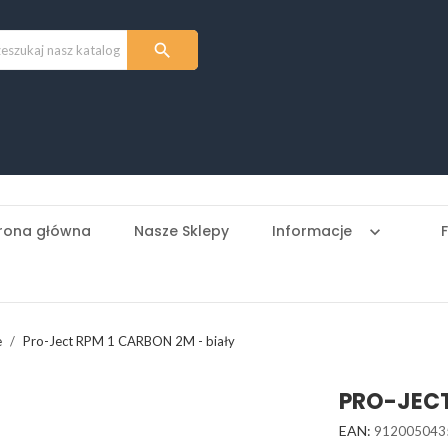

rona główna
Nasze Sklepy
Informacje
keyboard_arrow_down
e
Pro-Ject RPM 1 CARBON 2M - biały
PRO-JECT
EAN:
912005043