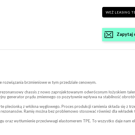
WEŹ LEASING T
Zapytaj 
 rozwiązania brzmieniowe w tym przedziale cenowym.
o-rezonansowy chassis z nowo zaprojektowanym odwróconym łożyskiem talerza
zyjny generator prądu zmiennego co pozytywnie wpływa na stabilność obrotó
te plecionką z włókna węglowego. Proces produkcji ramienia składa się z trz
e rezonansów. Ramię można bez problemowo stosować również dla wkładek 
u oraz wytłumienie przeciwwagi elastomerem TPE. To wszystko daje nam e