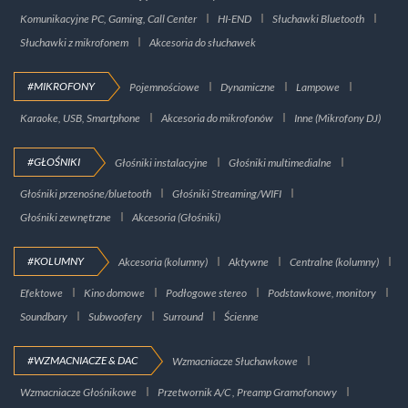
Komunikacyjne PC, Gaming, Call Center
HI-END
Słuchawki Bluetooth
Słuchawki z mikrofonem
Akcesoria do słuchawek
#MIKROFONY
Pojemnościowe
Dynamiczne
Lampowe
Karaoke, USB, Smartphone
Akcesoria do mikrofonów
Inne (Mikrofony DJ)
#GŁOŚNIKI
Głośniki instalacyjne
Głośniki multimedialne
Głośniki przenośne/bluetooth
Głośniki Streaming/WIFI
Głośniki zewnętrzne
Akcesoria (Głośniki)
#KOLUMNY
Akcesoria (kolumny)
Aktywne
Centralne (kolumny)
Efektowe
Kino domowe
Podłogowe stereo
Podstawkowe, monitory
Soundbary
Subwoofery
Surround
Ścienne
#WZMACNIACZE & DAC
Wzmacniacze Słuchawkowe
Wzmacniacze Głośnikowe
Przetwornik A/C , Preamp Gramofonowy