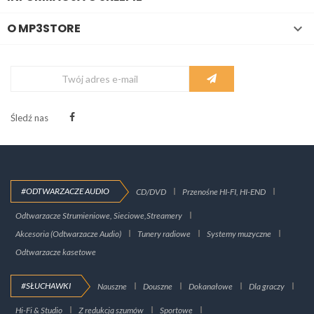
O MP3STORE

Śledź nas
#ODTWARZACZE AUDIO
CD/DVD
Przenośne HI-FI, HI-END
Odtwarzacze Strumieniowe, Sieciowe,Streamery
Akcesoria (Odtwarzacze Audio)
Tunery radiowe
Systemy muzyczne
Odtwarzacze kasetowe
#SŁUCHAWKI
Nauszne
Douszne
Dokanałowe
Dla graczy
Hi-Fi & Studio
Z redukcją szumów
Sportowe