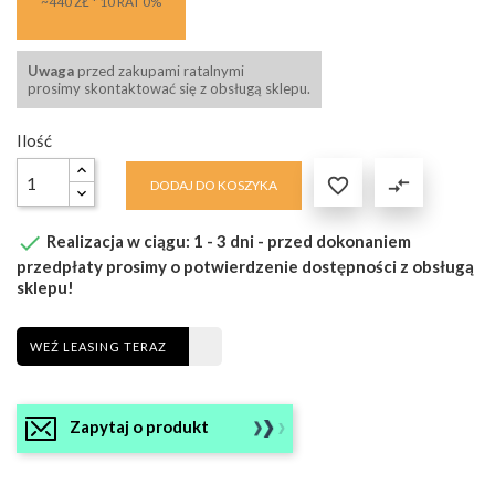
~440 ZŁ * 10 RAT 0%
Uwaga
przed zakupami ratalnymi
prosimy skontaktować się z obsługą sklepu.
Ilość

compare_arrows
DODAJ DO KOSZYKA

Realizacja w ciągu: 1 - 3 dni - przed dokonaniem
przedpłaty prosimy o potwierdzenie dostępności z obsługą
sklepu!
WEŹ LEASING TERAZ
Zapytaj o produkt