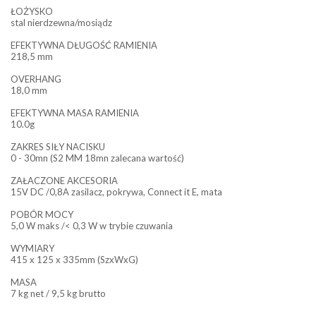
ŁOŻYSKO
stal nierdzewna/mosiądz
EFEKTYWNA DŁUGOŚĆ RAMIENIA
218,5 mm
OVERHANG
18,0 mm
EFEKTYWNA MASA RAMIENIA
10.0g
ZAKRES SIŁY NACISKU
0 - 30mn (S2 MM 18mn zalecana wartość)
ZAŁACZONE AKCESORIA
15V DC /0,8A zasilacz, pokrywa, Connect it E, mata
POBÓR MOCY
5,0 W maks /< 0,3 W w trybie czuwania
WYMIARY
415 x 125 x 335mm (SzxWxG)
MASA
7 kg net / 9,5 kg brutto