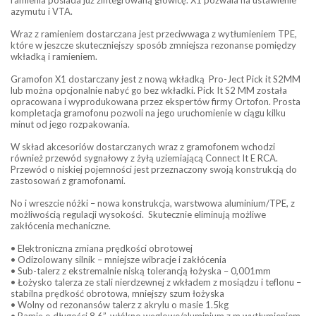
azymutu i VTA.
Wraz z ramieniem dostarczana jest przeciwwaga z wytłumieniem TPE,
które w jeszcze skuteczniejszy sposób zmniejsza rezonanse pomiędzy
wkładką i ramieniem.
Gramofon X1 dostarczany jest z nową wkładką Pro-Ject Pick it S2MM
lub można opcjonalnie nabyć go bez wkładki. Pick It S2 MM została
opracowana i wyprodukowana przez ekspertów firmy Ortofon. Prosta
kompletacja gramofonu pozwoli na jego uruchomienie w ciągu kilku
minut od jego rozpakowania.
W skład akcesoriów dostarczanych wraz z gramofonem wchodzi
również przewód sygnałowy z żyłą uziemiającą Connect It E RCA.
Przewód o niskiej pojemności jest przeznaczony swoją konstrukcją do
zastosowań z gramofonami.
No i wreszcie nóżki – nowa konstrukcja, warstwowa aluminium/TPE, z
możliwością regulacji wysokości. Skutecznie eliminują możliwe
zakłócenia mechaniczne.
• Elektroniczna zmiana prędkości obrotowej
• Odizolowany silnik – mniejsze wibracje i zakłócenia
• Sub-talerz z ekstremalnie niską tolerancją łożyska – 0,001mm
• Łożysko talerza ze stali nierdzewnej z wkładem z mosiądzu i teflonu –
stabilna prędkość obrotowa, mniejszy szum łożyska
• Wolny od rezonansów talerz z akrylu o masie 1.5kg
• Ramię o długości 8.6”, włókno węglowe/aluminium z m wytłumieniem