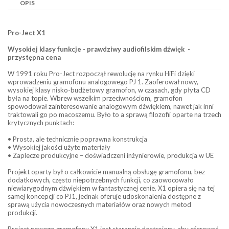
OPIS
Pro-Ject X1
Wysokiej klasy funkcje - prawdziwy audiofilskim dźwięk -
przystępna cena
W 1991 roku Pro-Ject rozpoczął rewolucję na rynku HiFi dzięki
wprowadzeniu gramofonu analogowego PJ 1. Zaoferował nowy,
wysokiej klasy nisko-budżetowy gramofon, w czasach, gdy płyta CD
była na topie. Wbrew wszelkim przeciwnościom, gramofon
spowodował zainteresowanie analogowym dźwiękiem, nawet jak inni
traktowali go po macoszemu. Było to a sprawą filozofii oparte na trzech
krytycznych punktach:
• Prosta, ale technicznie poprawna konstrukcja
• Wysokiej jakości użyte materiały
• Zaplecze produkcyjne – doświadczeni inżynierowie, produkcja w UE
Projekt oparty był o całkowicie manualną obsługę gramofonu, bez
dodatkowych, często niepotrzebnych funkcji, co zaowocowało
niewiarygodnym dźwiękiem w fantastycznej cenie. X1 opiera się na tej
samej koncepcji co PJ1, jednak oferuje udoskonalenia dostępne z
sprawą użycia nowoczesnych materiałów oraz nowych metod
produkcji.
Project nowego gramofonu X1 jest starannie dostrojony, aby oferować