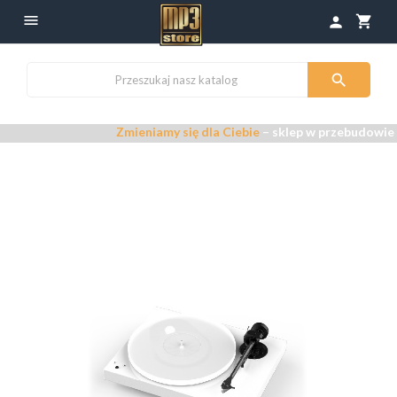

shopping_cart
person

Zmieniamy się dla Ciebie
– sklep w przebudowie –
Pr