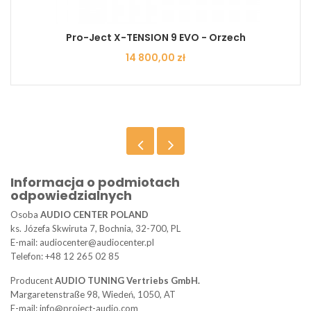
Pro-Ject X-TENSION 9 EVO - Orzech
Cena
14 800,00 zł
Informacja o podmiotach
odpowiedzialnych
Osoba
AUDIO CENTER POLAND
ks. Józefa Skwiruta 7, Bochnia, 32-700, PL
E-mail: audiocenter@audiocenter.pl
Telefon: +48 12 265 02 85
Producent
AUDIO TUNING Vertriebs GmbH.
Margaretenstraße 98, Wiedeń, 1050, AT
E-mail: info@project-audio.com