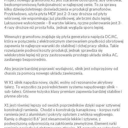
bezkompromisową funkcjonalność w najlepszej cenie. To za sprawą
kilku dziesięcioletniego doświadczenia w produkcji gramofonów.
Przykładowo, użyta płyta MDF jest 2-3 razy droższa od płyty
wiórowej, nie wspominając już plastikowej, ale brzmi dużo lepiej.
Luksusowe wykończenie – 8 warstw lakieru, ręczne polerowanie jest 3-
4 razy droższe niż prosta folia, jednak wygląda sporo lepiej.
Wewnątrz gramofonu znajduje się płyta generatora napięcia DC/AC,
która w połączeniu z elektronicznym sterowaniem prędkości obrotowej
zapewnia te najlepsze warunki do stabilnej i cichej pracy silnika. Takie
rozwiązanie podnosi koszty produkcji, jednak sprawdza się
wielokrotnie lepiej niż przy zastosowaniu prostego układu sinika AC,
zasilanego bezpośrednio.
Aby jeszcze bardziej poprawić wydajność, silnik jest odsprzężony od
chassis za pomocą nowego układu zawieszenia.
W X1 silnik napędza nowy, ciężki, wolny od rezonansów akrylowy
talerz. To wszystko za pośrednictwem systemu napędowego silnik –
sub-talerz. Główne łożysko klasy premium zapewnia bardziej stabilne i
płynne obroty.
X1 jest również lepszy od swoich poprzedników dzięki super sztywnej
konstrukcji ramienia. Chodzi o konstrukcję kanapkową – korpus rurki
ramienia jest z aluminium i pokryty oplotem z włókna węglowego.
Ramię o długości 8.6” jest niesamowicie lekkie i sztywne, z
podwyższoną odpornością na zakłócenia zewnętrzne. Element rurki
ramienia posiada już zintegrowaną głowicę. X1 pozwala na ustawienie