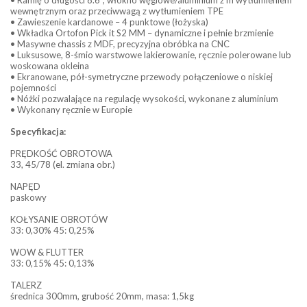
wewnętrznym oraz przeciwwagą z wytłumieniem TPE
• Zawieszenie kardanowe – 4 punktowe (łożyska)
• Wkładka Ortofon Pick it S2 MM – dynamiczne i pełnie brzmienie
• Masywne chassis z MDF, precyzyjna obróbka na CNC
• Luksusowe, 8-śmio warstwowe lakierowanie, ręcznie polerowane lub
woskowana okleina
• Ekranowane, pół-symetryczne przewody połączeniowe o niskiej
pojemności
• Nóżki pozwalające na regulację wysokości, wykonane z aluminium
• Wykonany ręcznie w Europie
Specyfikacja:
PRĘDKOŚĆ OBROTOWA
33, 45/78 (el. zmiana obr.)
NAPĘD
paskowy
KOŁYSANIE OBROTÓW
33: 0,30% 45: 0,25%
WOW & FLUTTER
33: 0,15% 45: 0,13%
TALERZ
średnica 300mm, grubość 20mm, masa: 1,5kg