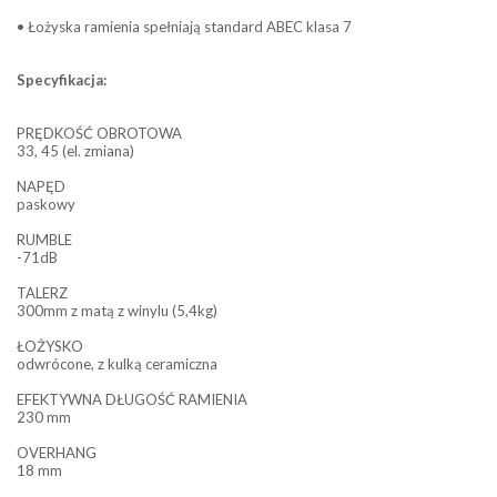
• Łożyska ramienia spełniają standard ABEC klasa 7
Specyfikacja:
PRĘDKOŚĆ OBROTOWA
33, 45 (el. zmiana)
NAPĘD
paskowy
RUMBLE
-71dB
TALERZ
300mm z matą z winylu (5,4kg)
ŁOŻYSKO
odwrócone, z kulką ceramiczna
EFEKTYWNA DŁUGOŚĆ RAMIENIA
230 mm
OVERHANG
18 mm