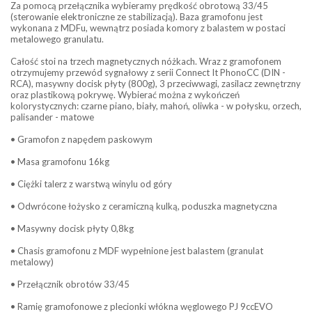
Za pomocą przełącznika wybieramy prędkość obrotową 33/45
(sterowanie elektroniczne ze stabilizacją). Baza gramofonu jest
wykonana z MDFu, wewnątrz posiada komory z balastem w postaci
metalowego granulatu.
Całość stoi na trzech magnetycznych nóżkach. Wraz z gramofonem
otrzymujemy przewód sygnałowy z serii Connect It PhonoCC (DIN -
RCA), masywny docisk płyty (800g), 3 przeciwwagi, zasilacz zewnętrzny
oraz plastikową pokrywę. Wybierać można z wykończeń
kolorystycznych: czarne piano, biały, mahoń, oliwka - w połysku, orzech,
palisander - matowe
• Gramofon z napędem paskowym
• Masa gramofonu 16kg
• Ciężki talerz z warstwą winylu od góry
• Odwrócone łożysko z ceramiczną kulką, poduszka magnetyczna
• Masywny docisk płyty 0,8kg
• Chasis gramofonu z MDF wypełnione jest balastem (granulat
metalowy)
• Przełącznik obrotów 33/45
• Ramię gramofonowe z plecionki włókna węglowego PJ 9ccEVO