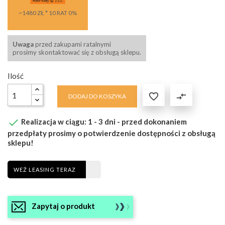
~1480 ZŁ * 10 RAT 0%
Uwaga
przed zakupami ratalnymi
prosimy skontaktować się z obsługą sklepu.
Ilość

compare_arrows
DODAJ DO KOSZYKA

Realizacja w ciągu: 1 - 3 dni - przed dokonaniem
przedpłaty prosimy o potwierdzenie dostępności z obsługą
sklepu!
WEŹ LEASING TERAZ
Zapytaj o produkt