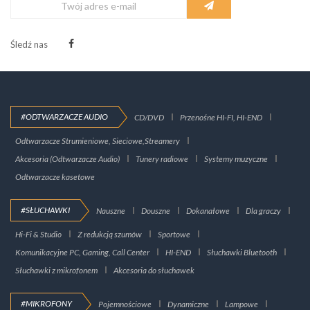
Śledź nas
#ODTWARZACZE AUDIO
CD/DVD
Przenośne HI-FI, HI-END
Odtwarzacze Strumieniowe, Sieciowe,Streamery
Akcesoria (Odtwarzacze Audio)
Tunery radiowe
Systemy muzyczne
Odtwarzacze kasetowe
#SŁUCHAWKI
Nauszne
Douszne
Dokanałowe
Dla graczy
Hi-Fi & Studio
Z redukcją szumów
Sportowe
Komunikacyjne PC, Gaming, Call Center
HI-END
Słuchawki Bluetooth
Słuchawki z mikrofonem
Akcesoria do słuchawek
#MIKROFONY
Pojemnościowe
Dynamiczne
Lampowe