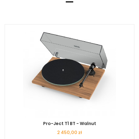
Pro-Ject T1 BT - Walnut
Cena
2 450,00 zł