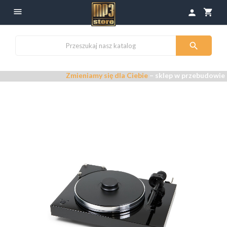

shopping_cart
person

Zmieniamy się dla Ciebie
– sklep w przebudowie –
Pr