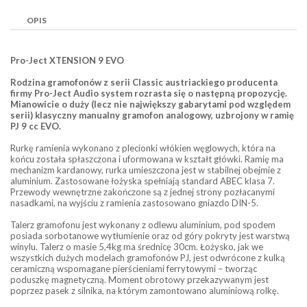
OPIS
Pro-Ject XTENSION 9 EVO
Rodzina gramofonów z serii Classic austriackiego producenta
firmy Pro-Ject Audio system rozrasta się o następną propozycję.
Mianowicie o duży (lecz nie największy gabarytami pod względem
serii) klasyczny manualny gramofon analogowy, uzbrojony w ramię
PJ 9 cc EVO.
Rurkę ramienia wykonano z plecionki włókien węglowych, która na
końcu została spłaszczona i uformowana w kształt główki. Ramię ma
mechanizm kardanowy, rurka umieszczona jest w stabilnej obejmie z
aluminium. Zastosowane łożyska spełniają standard ABEC klasa 7.
Przewody wewnętrzne zakończone są z jednej strony pozłacanymi
nasadkami, na wyjściu z ramienia zastosowano gniazdo DIN-5.
Talerz gramofonu jest wykonany z odlewu aluminium, pod spodem
posiada sorbotanowe wytłumienie oraz od góry pokryty jest warstwą
winylu. Talerz o masie 5,4kg ma średnicę 30cm. Łożysko, jak we
wszystkich dużych modelach gramofonów PJ, jest odwrócone z kulką
ceramiczną wspomagane pierścieniami ferrytowymi – tworząc
poduszkę magnetyczną. Moment obrotowy przekazywanym jest
poprzez pasek z silnika, na którym zamontowano aluminiową rolkę.