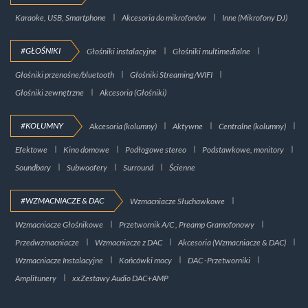
Karaoke, USB, Smartphone
Akcesoria do mikrofonów
Inne (Mikrofony DJ)
#GŁOŚNIKI
Głośniki instalacyjne
Głośniki multimedialne
Głośniki przenośne/bluetooth
Głośniki Streaming/WIFI
Głośniki zewnętrzne
Akcesoria (Głośniki)
#KOLUMNY
Akcesoria (kolumny)
Aktywne
Centralne (kolumny)
Efektowe
Kino domowe
Podłogowe stereo
Podstawkowe, monitory
Soundbary
Subwoofery
Surround
Ścienne
#WZMACNIACZE & DAC
Wzmacniacze Słuchawkowe
Wzmacniacze Głośnikowe
Przetwornik A/C , Preamp Gramofonowy
Przedwzmacniacze
Wzmacniacze z DAC
Akcesoria (Wzmacniacze & DAC)
Wzmacniacze Instalacyjne
Końcówki mocy
DAC -Przetworniki
Amplitunery
xxZestawy Audio DAC+AMP