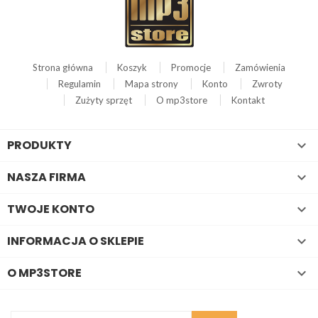
Strona główna
Koszyk
Promocje
Zamówienia
Regulamin
Mapa strony
Konto
Zwroty
Zużyty sprzęt
O mp3store
Kontakt
PRODUKTY

NASZA FIRMA

TWOJE KONTO

INFORMACJA O SKLEPIE

O MP3STORE
