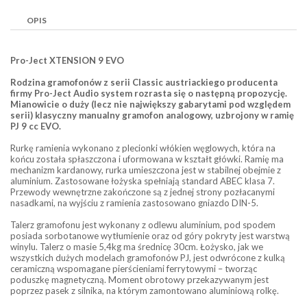
OPIS
Pro-Ject XTENSION 9 EVO
Rodzina gramofonów z serii Classic austriackiego producenta
firmy Pro-Ject Audio system rozrasta się o następną propozycję.
Mianowicie o duży (lecz nie największy gabarytami pod względem
serii) klasyczny manualny gramofon analogowy, uzbrojony w ramię
PJ 9 cc EVO.
Rurkę ramienia wykonano z plecionki włókien węglowych, która na
końcu została spłaszczona i uformowana w kształt główki. Ramię ma
mechanizm kardanowy, rurka umieszczona jest w stabilnej obejmie z
aluminium. Zastosowane łożyska spełniają standard ABEC klasa 7.
Przewody wewnętrzne zakończone są z jednej strony pozłacanymi
nasadkami, na wyjściu z ramienia zastosowano gniazdo DIN-5.
Talerz gramofonu jest wykonany z odlewu aluminium, pod spodem
posiada sorbotanowe wytłumienie oraz od góry pokryty jest warstwą
winylu. Talerz o masie 5,4kg ma średnicę 30cm. Łożysko, jak we
wszystkich dużych modelach gramofonów PJ, jest odwrócone z kulką
ceramiczną wspomagane pierścieniami ferrytowymi – tworząc
poduszkę magnetyczną. Moment obrotowy przekazywanym jest
poprzez pasek z silnika, na którym zamontowano aluminiową rolkę.