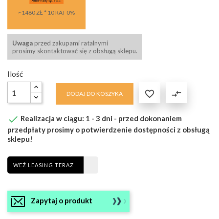
~1480 ZŁ * 10 RAT 0%
Uwaga
przed zakupami ratalnymi
prosimy skontaktować się z obsługą sklepu.
Ilość

compare_arrows
DODAJ DO KOSZYKA

Realizacja w ciągu: 1 - 3 dni - przed dokonaniem
przedpłaty prosimy o potwierdzenie dostępności z obsługą
sklepu!
WEŹ LEASING TERAZ
Zapytaj o produkt