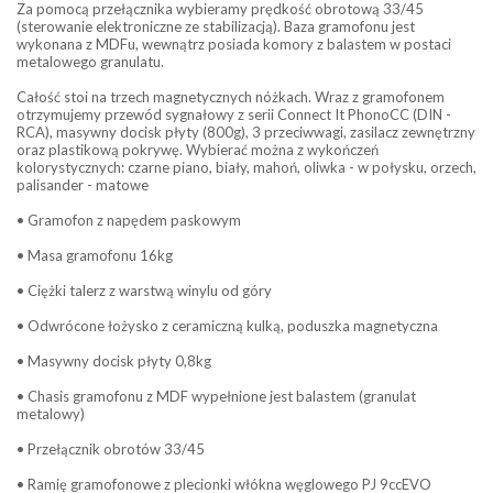
Za pomocą przełącznika wybieramy prędkość obrotową 33/45
(sterowanie elektroniczne ze stabilizacją). Baza gramofonu jest
wykonana z MDFu, wewnątrz posiada komory z balastem w postaci
metalowego granulatu.
Całość stoi na trzech magnetycznych nóżkach. Wraz z gramofonem
otrzymujemy przewód sygnałowy z serii Connect It PhonoCC (DIN -
RCA), masywny docisk płyty (800g), 3 przeciwwagi, zasilacz zewnętrzny
oraz plastikową pokrywę. Wybierać można z wykończeń
kolorystycznych: czarne piano, biały, mahoń, oliwka - w połysku, orzech,
palisander - matowe
• Gramofon z napędem paskowym
• Masa gramofonu 16kg
• Ciężki talerz z warstwą winylu od góry
• Odwrócone łożysko z ceramiczną kulką, poduszka magnetyczna
• Masywny docisk płyty 0,8kg
• Chasis gramofonu z MDF wypełnione jest balastem (granulat
metalowy)
• Przełącznik obrotów 33/45
• Ramię gramofonowe z plecionki włókna węglowego PJ 9ccEVO