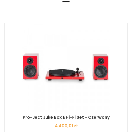
Pro-Ject Juke Box E Hi-Fi Set - Czerwony
Cena
4 400,01 zł