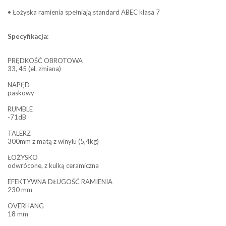
• Łożyska ramienia spełniają standard ABEC klasa 7
Specyfikacja:
PRĘDKOŚĆ OBROTOWA
33, 45 (el. zmiana)
NAPĘD
paskowy
RUMBLE
-71dB
TALERZ
300mm z matą z winylu (5,4kg)
ŁOŻYSKO
odwrócone, z kulką ceramiczna
EFEKTYWNA DŁUGOŚĆ RAMIENIA
230 mm
OVERHANG
18 mm