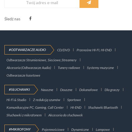
Śledź nas
#ODTWARZACZE AUDIO
CD/DVD
Przenośne HI-FI, HI-END
Odtwarzacze Strumieniowe, Sieciowe,Streamery
Akcesoria (Odtwarzacze Audio)
Tunery radiowe
Systemy muzyczne
Odtwarzacze kasetowe
#SŁUCHAWKI
Nauszne
Douszne
Dokanałowe
Dla graczy
Hi-Fi & Studio
Z redukcją szumów
Sportowe
Komunikacyjne PC, Gaming, Call Center
HI-END
Słuchawki Bluetooth
Słuchawki z mikrofonem
Akcesoria do słuchawek
#MIKROFONY
Pojemnościowe
Dynamiczne
Lampowe