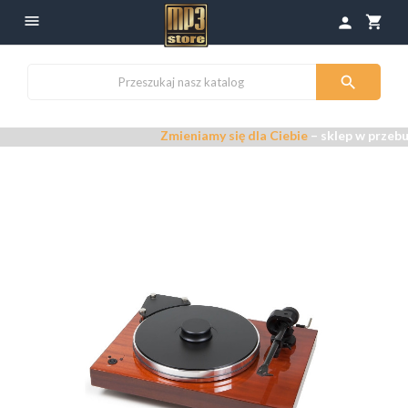

shopping_cart
person

Zmieniamy się dla Ciebie
– sklep w przebudowie