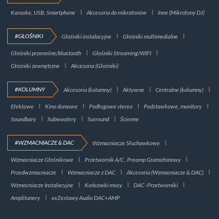
Karaoke, USB, Smartphone
Akcesoria do mikrofonów
Inne (Mikrofony DJ)
#GŁOŚNIKI
Głośniki instalacyjne
Głośniki multimedialne
Głośniki przenośne/bluetooth
Głośniki Streaming/WIFI
Głośniki zewnętrzne
Akcesoria (Głośniki)
#KOLUMNY
Akcesoria (kolumny)
Aktywne
Centralne (kolumny)
Efektowe
Kino domowe
Podłogowe stereo
Podstawkowe, monitory
Soundbary
Subwoofery
Surround
Ścienne
#WZMACNIACZE & DAC
Wzmacniacze Słuchawkowe
Wzmacniacze Głośnikowe
Przetwornik A/C , Preamp Gramofonowy
Przedwzmacniacze
Wzmacniacze z DAC
Akcesoria (Wzmacniacze & DAC)
Wzmacniacze Instalacyjne
Końcówki mocy
DAC -Przetworniki
Amplitunery
xxZestawy Audio DAC+AMP