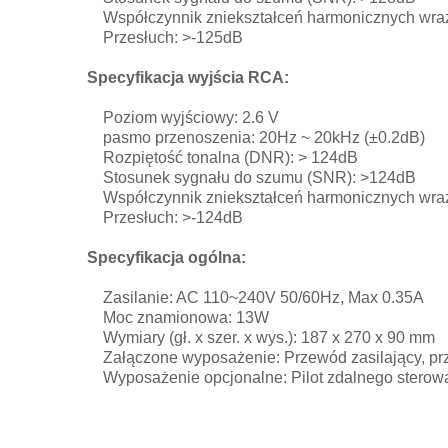
Współczynnik zniekształceń harmonicznych wra
Przesłuch: >-125dB
Specyfikacja wyjścia RCA:
Poziom wyjściowy: 2.6 V
pasmo przenoszenia: 20Hz ~ 20kHz (±0.2dB)
Rozpiętość tonalna (DNR): > 124dB
Stosunek sygnału do szumu (SNR): >124dB
Współczynnik zniekształceń harmonicznych wr
Przesłuch: >-124dB
Specyfikacja ogólna:
Zasilanie: AC 110~240V 50/60Hz, Max 0.35A
Moc znamionowa: 13W
Wymiary (gł. x szer. x wys.): 187 x 270 x 90 mm
Załączone wyposażenie: Przewód zasilający, prz
Wyposażenie opcjonalne: Pilot zdalnego sterow