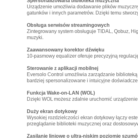
Spersonalizowana biblioteka muzyczna
Urządzenie umożliwia dodawanie plików muzycznyc
gatunków i innych parametrów. Dzięki temu stworzy
Obsługa serwisów streamingowych
Zintegrowany system obsługuje TIDAL, Qobuz, High
muzyki.
Zaawansowany korektor dźwięku
10-pasmowy equalizer oferuje precyzyjną regulacj
Sterowanie z aplikacji mobilnej
Eversolo Control umożliwia zarządzanie biblioteką
bardziej spersonalizowane i intuicyjne doświadcze
Funkcja Wake-on-LAN (WOL)
Dzięki WOL możesz zdalnie uruchomić urządzenie 
Duży ekran dotykowy
Wysokiej rozdzielczości ekran dotykowy łączy estet
przeglądanie biblioteki muzycznej oraz dostosow
Zasilanie liniowe o ultra-niskim poziomie szum