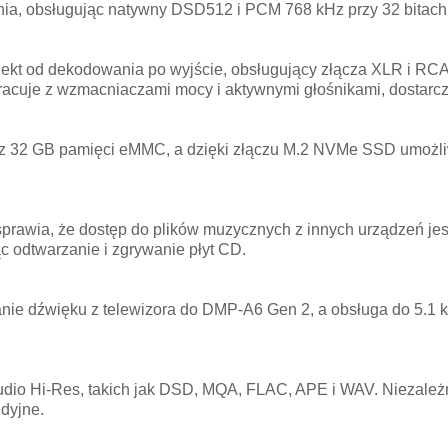
a, obsługując natywny DSD512 i PCM 768 kHz przy 32 bitach,
kt od dekodowania po wyjście, obsługujący złącza XLR i RCA,
acuje z wzmacniaczami mocy i aktywnymi głośnikami, dostarcza
 32 GB pamięci eMMC, a dzięki złączu M.2 NVMe SSD umożli
wia, że dostęp do plików muzycznych z innych urządzeń jest p
 odtwarzanie i zgrywanie płyt CD.
ie dźwięku z telewizora do DMP-A6 Gen 2, a obsługa do 5.1 
dio Hi-Res, takich jak DSD, MQA, FLAC, APE i WAV. Niezależn
udyjne.