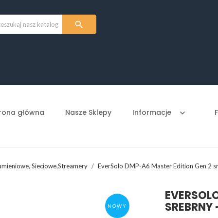

rona główna
Nasze Sklepy
Informacje
keyboard_arrow_down
umieniowe, Sieciowe,Streamery
EverSolo DMP-A6 Master Edition Gen 2 sr
EVERSOLO
SREBRNY
NOWY