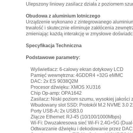
Ulepszony liniowy zasilacz działa z poziomem szum
Obudowa z aluminium lotniczego
Urządzenie wykonano z zintegrowanego aluminium 
trwałość i skutecznie eliminuje zakłócenia zewnę
zmieniając każdą interakcję w zmysłowe doświadc
Specyfikacja Techniczna
Podstawowe parametry:
Wyświetlacz: 6-calowy ekran dotykowy LCD
Pamięć wewnętrzna: 4GDDR4 +32G eMMC
DAC: 2x ES 9038Q2M
Procesor dźwięku: XMOS XU316
Chip Op-amp: OPA1642
Zasilacz: Niski poziom szumu, wysokiej jakości z
Wbudowany slot SSD: Protokół M.2 NVME 3.0 22
Porty USB-A: 2x USB3.0
Złącze Ethernet: RJ-45 (10/100/1000Mbps)
Wi-Fi: Dwuzakresowa sieć Wi-Fi 2.4G+5G (Dual
Odtwarzanie dźwięku i dekodowanie przez DAC: