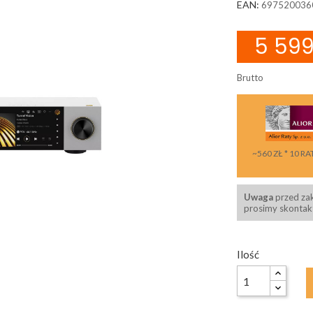
EAN:
697520036
5 599
Brutto
~560 ZŁ * 10 RA
Uwaga
przed za
prosimy skontakt
Ilość