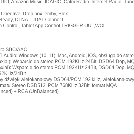
 Amazon Music, IDAGIO, Calm Radio, Internet Radio, TuneIn
edrive, Drop box, emby, Plex...
Ready, DLNA, TIDAL Connect...
en Control, Tablet App Control,TRIGGER OUT,WOL
iera SBC/AAC
Audio: Windows (10, 11), Mac, Android, iOS, obsługa do st
axial): Wsparcie do stereo PCM 192KHz 24Bit, DSD64 Dop, M
axial): Wsparcie do stereo PCM 192KHz 24Bit, DSD64 Dop, M
92KHz/24Bit
 dźwięk wielokanałowy DSD64/PCM 192 kHz, wielokanałowy,
rmatu Stereo DSD512, PCM 768KHz 32Bit, format MQA
anced) + RCA (UnBalanced)