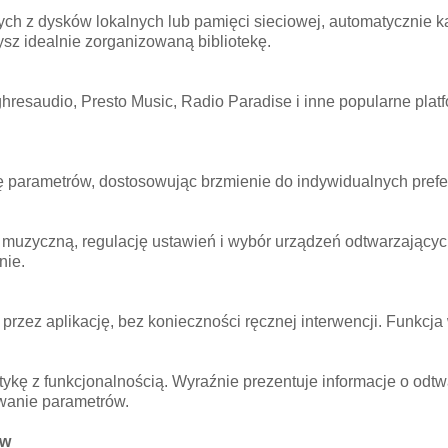
h z dysków lokalnych lub pamięci sieciowej, automatycznie 
sz idealnie zorganizowaną bibliotekę.
resaudio, Presto Music, Radio Paradise i inne popularne platf
ę parametrów, dostosowując brzmienie do indywidualnych prefe
 muzyczną, regulację ustawień i wybór urządzeń odtwarzających
nie.
przez aplikację, bez konieczności ręcznej interwencji. Funk
ykę z funkcjonalnością. Wyraźnie prezentuje informacje o odtwa
ywanie parametrów.
ów