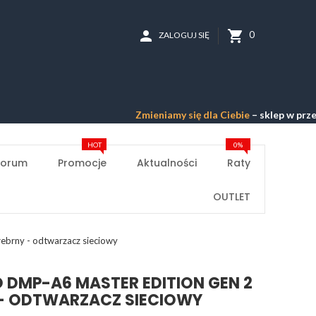
person
shopping_cart
0
ZALOGUJ SIĘ
Zmieniamy się dla Ciebie
– sklep w przebudowie
HOT
0%
Forum
Promocje
Aktualności
Raty
OUTLET
ebrny - odtwarzacz sieciowy
 DMP-A6 MASTER EDITION GEN 2
 - ODTWARZACZ SIECIOWY