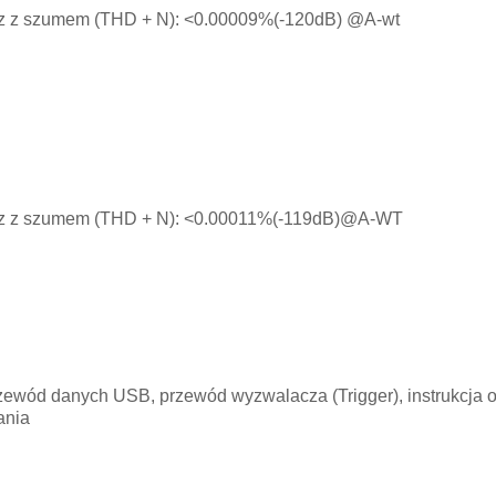
z z szumem (THD + N): <0.00009%(-120dB) @A-wt
az z szumem (THD + N): <0.00011%(-119dB)@A-WT
ewód danych USB, przewód wyzwalacza (Trigger), instrukcja o
ania