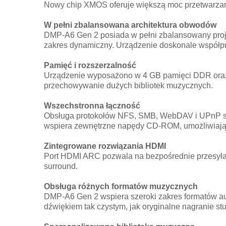
Nowy chip XMOS oferuje większą moc przetwarzani
W pełni zbalansowana architektura obwodów
DMP-A6 Gen 2 posiada w pełni zbalansowany proje
zakres dynamiczny. Urządzenie doskonale współpr
Pamięć i rozszerzalność
Urządzenie wyposażono w 4 GB pamięci DDR oraz
przechowywanie dużych bibliotek muzycznych.
Wszechstronna łączność
Obsługa protokołów NFS, SMB, WebDAV i UPnP spra
wspiera zewnętrzne napędy CD-ROM, umożliwiając
Zintegrowane rozwiązania HDMI
Port HDMI ARC pozwala na bezpośrednie przesyłan
surround.
Obsługa różnych formatów muzycznych
DMP-A6 Gen 2 wspiera szeroki zakres formatów au
dźwiękiem tak czystym, jak oryginalne nagranie st