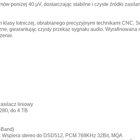
ów poniżej 40 μV, dostarczając stabilne i czyste źródło zasila
klasy lotniczej, obrabianego precyzyjnymi technikami CNC. S
trzne, gwarantując czysty przekaz sygnału audio. Wyrafinowana
zenie.
asilacz liniowy
80, do 4 TB
-Band)
 Wspiera stereo do DSD512, PCM 768KHz 32Bit, MQA