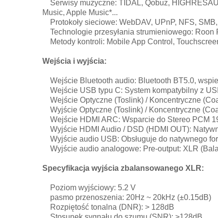
Serwisy muzyczne: TIDAL, Qobuz, HIGHRESAUDIO,
Music, Apple Music*...
Protokoły sieciowe: WebDAV, UPnP, NFS, SMB, On
Technologie przesyłania strumieniowego: Roon 
Metody kontroli: Mobile App Control, Touchscre
Wejścia i wyjścia:
Wejście Bluetooth audio: Bluetooth BT5.0, wsp
Wejście USB typu C: System kompatybilny z USB 
Wejście Optyczne (Toslink) / Koncentryczne (Co
Wyjście Optyczne (Toslink) / Koncentryczne (Co
Wejście HDMI ARC: Wsparcie do Stereo PCM 1
Wyjście HDMI Audio / DSD (HDMI OUT): Natywny
Wyjście audio USB: Obsługuje do natywnego fo
Wyjście audio analogowe: Pre-output: XLR (Bal
Specyfikacja wyjścia zbalansowanego XLR:
Poziom wyjściowy: 5.2 V
pasmo przenoszenia: 20Hz ~ 20kHz (±0.15dB)
Rozpiętość tonalna (DNR): > 128dB
Stosunek sygnału do szumu (SNR): >128dB