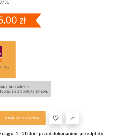
0731
5,00 zł
AT 0%
kupami ratalnymi
ować się z obsługą sklepu.

compare_arrows
DODAJ DO KOSZYKA
 ciągu: 1 - 20 dni - przed dokonaniem przedpłaty