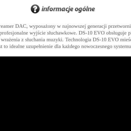
reamer DAC, wyposażony w najnowszej generacji przetworn
profesjonalne wyjście słuchawkowe. DS-10 EVO obsługuje pli
wrażenia z słuchania muzyki. Technologia DS-10 EVO mieśc
est to idealne uzupełnienie dla każdego nowoczesnego system