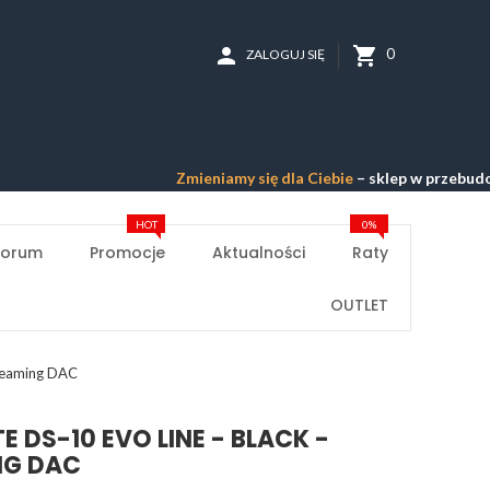
person
shopping_cart
0
ZALOGUJ SIĘ
Zmieniamy się dla Ciebie
– sklep w przebudowie –
Przepr
HOT
0%
Forum
Promocje
Aktualności
Raty
OUTLET
reaming DAC
 DS-10 EVO LINE - BLACK -
NG DAC