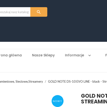

rona główna
Nasze Sklepy
Informacje
keyboard_arrow_down
umieniowe, Sieciowe,Streamery
GOLD NOTE DS-10 EVO LINE - black - St
GOLD NOTE
STREAMI
NOWY