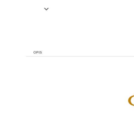

OPIS