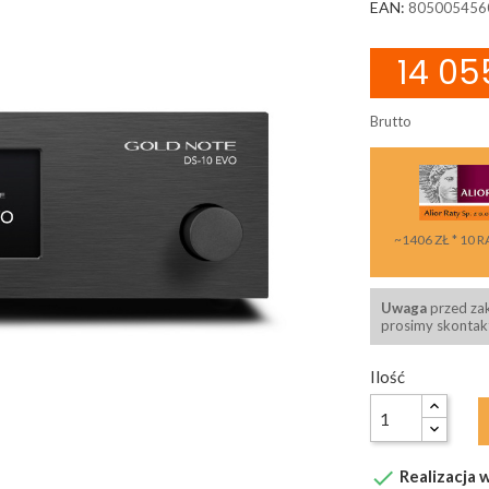
EAN:
805005456
14 05
Brutto
~1406 ZŁ * 10 R
Uwaga
przed za
prosimy skontakt
Ilość

Realizacja w