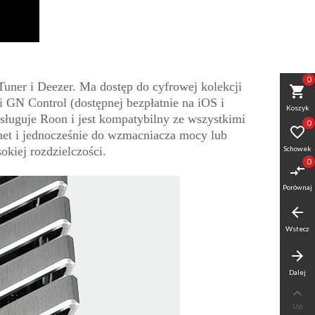
0
ner i Deezer. Ma dostęp do cyfrowej kolekcji
shopping_cart
 GN Control (dostępnej bezpłatnie na iOS i
Koszyk
sługuje Roon i jest kompatybilny ze wszystkimi
0

net i jednocześnie do wzmacniacza mocy lub
kiej rozdzielczości.
Schowek
0
compare_arrows
Porównaj
arrow_back
Wstecz
arrow_forward
Dalej

Up